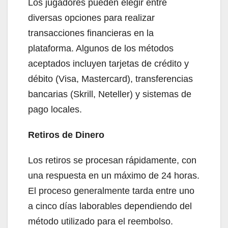
Los jugadores pueden elegir entre
diversas opciones para realizar
transacciones financieras en la
plataforma. Algunos de los métodos
aceptados incluyen tarjetas de crédito y
débito (Visa, Mastercard), transferencias
bancarias (Skrill, Neteller) y sistemas de
pago locales.
Retiros de Dinero
Los retiros se procesan rápidamente, con
una respuesta en un máximo de 24 horas.
El proceso generalmente tarda entre uno
a cinco días laborables dependiendo del
método utilizado para el reembolso.