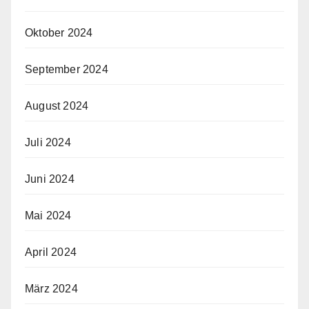
Oktober 2024
September 2024
August 2024
Juli 2024
Juni 2024
Mai 2024
April 2024
März 2024