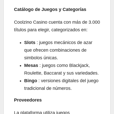
Catálogo de Juegos y Categorías
Coolzino Casino cuenta con más de 3.000
títulos para elegir, categorizados en:
Slots
: juegos mecánicos de azar
que ofrecen combinaciones de
simbolos únicas.
Mesas
: juegos como Blackjack,
Roulette, Baccarat y sus variedades.
Bingo
: versiones digitales del juego
tradicional de números.
Proveedores
La plataforma utiliza juegos