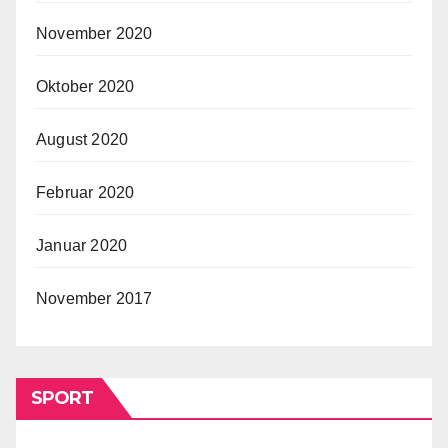
November 2020
Oktober 2020
August 2020
Februar 2020
Januar 2020
November 2017
SPORT