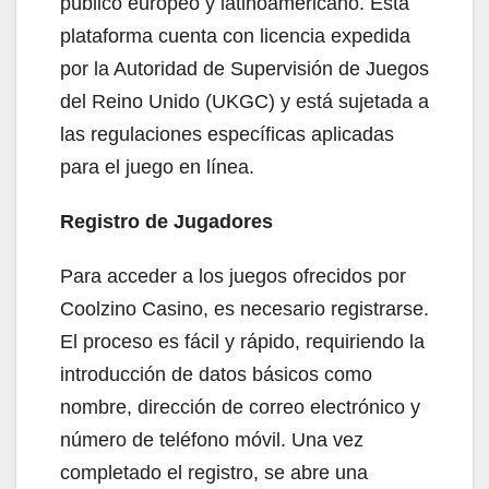
público europeo y latinoamericano. Esta
plataforma cuenta con licencia expedida
por la Autoridad de Supervisión de Juegos
del Reino Unido (UKGC) y está sujetada a
las regulaciones específicas aplicadas
para el juego en línea.
Registro de Jugadores
Para acceder a los juegos ofrecidos por
Coolzino Casino, es necesario registrarse.
El proceso es fácil y rápido, requiriendo la
introducción de datos básicos como
nombre, dirección de correo electrónico y
número de teléfono móvil. Una vez
completado el registro, se abre una