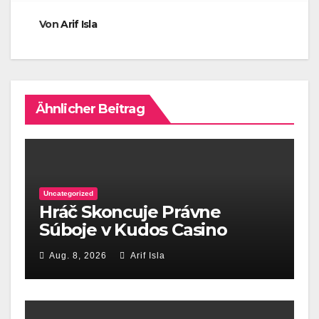
Von
Arif Isla
Ähnlicher Beitrag
Uncategorized
Hráč Skoncuje Právne
Súboje v Kudos Casino
Aug. 8, 2026
Arif Isla