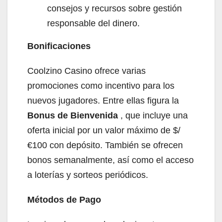
consejos y recursos sobre gestión
responsable del dinero.
Bonificaciones
Coolzino Casino ofrece varias
promociones como incentivo para los
nuevos jugadores. Entre ellas figura la
Bonus de Bienvenida
, que incluye una
oferta inicial por un valor máximo de $/
€100 con depósito. También se ofrecen
bonos semanalmente, así como el acceso
a loterías y sorteos periódicos.
Métodos de Pago