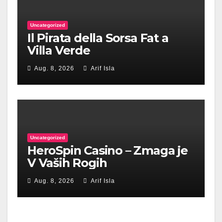
Uncategorized
Il Pirata della Sorsa Fat a
Villa Verde
Aug. 8, 2026
Arif Isla
Uncategorized
HeroSpin Casino – Zmaga je
V Vaših Rogih
Aug. 8, 2026
Arif Isla