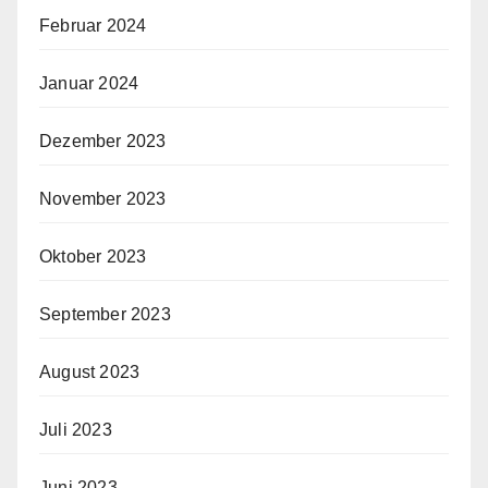
Februar 2024
Januar 2024
Dezember 2023
November 2023
Oktober 2023
September 2023
August 2023
Juli 2023
Juni 2023