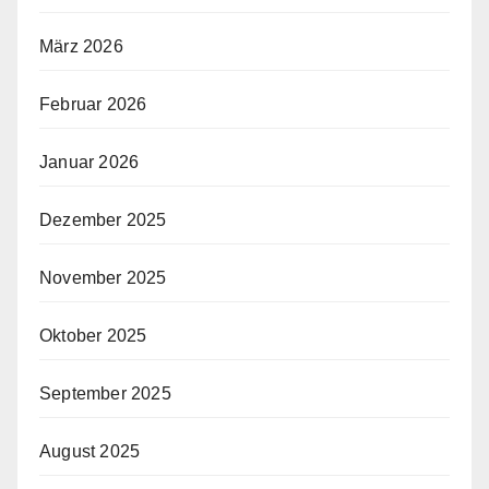
März 2026
Februar 2026
Januar 2026
Dezember 2025
November 2025
Oktober 2025
September 2025
August 2025