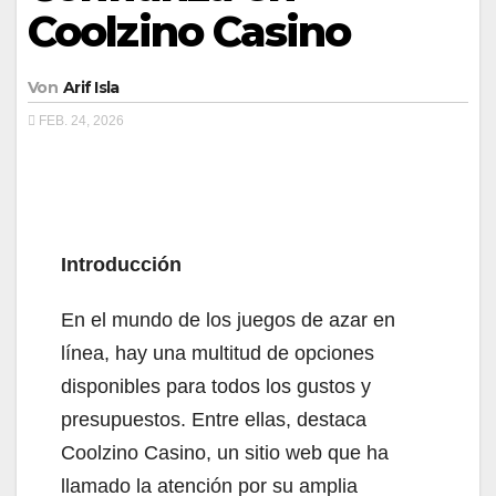
Coolzino Casino
Von
Arif Isla
FEB. 24, 2026
Introducción
En el mundo de los juegos de azar en
línea, hay una multitud de opciones
disponibles para todos los gustos y
presupuestos. Entre ellas, destaca
Coolzino Casino, un sitio web que ha
llamado la atención por su amplia