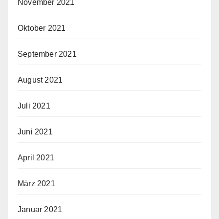
November 2021
Oktober 2021
September 2021
August 2021
Juli 2021
Juni 2021
April 2021
März 2021
Januar 2021