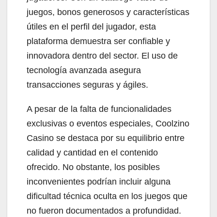
juegos, bonos generosos y características
útiles en el perfil del jugador, esta
plataforma demuestra ser confiable y
innovadora dentro del sector. El uso de
tecnología avanzada asegura
transacciones seguras y ágiles.
A pesar de la falta de funcionalidades
exclusivas o eventos especiales, Coolzino
Casino se destaca por su equilibrio entre
calidad y cantidad en el contenido
ofrecido. No obstante, los posibles
inconvenientes podrían incluir alguna
dificultad técnica oculta en los juegos que
no fueron documentados a profundidad.