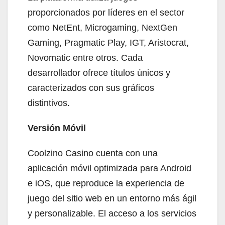
proporcionados por líderes en el sector
como NetEnt, Microgaming, NextGen
Gaming, Pragmatic Play, IGT, Aristocrat,
Novomatic entre otros. Cada
desarrollador ofrece títulos únicos y
caracterizados con sus gráficos
distintivos.
Versión Móvil
Coolzino Casino cuenta con una
aplicación móvil optimizada para Android
e iOS, que reproduce la experiencia de
juego del sitio web en un entorno más ágil
y personalizable. El acceso a los servicios