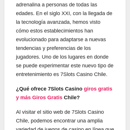
adrenalina a personas de todas las
edades. En el siglo XXI, con la llegada de
la tecnología avanzada, hemos visto
cómo estos establecimientos han
evolucionado para adaptarse a nuevas
tendencias y preferencias de los
jugadores. Uno de los lugares en donde
se puede experimentar este nuevo tipo de
entretenimiento es 7Slots Casino Chile.
¿Qué ofrece 7Slots Casino
giros gratis
y más Giros Gratis
Chile?
Al visitar el sitio web de 7Slots Casino
Chile, podemos encontrar una amplia
variedad de juegos de casino en línea que