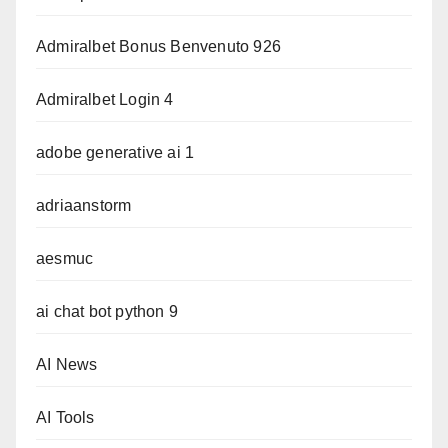
Admiralbet Bonus Benvenuto 926
Admiralbet Login 4
adobe generative ai 1
adriaanstorm
aesmuc
ai chat bot python 9
AI News
AI Tools