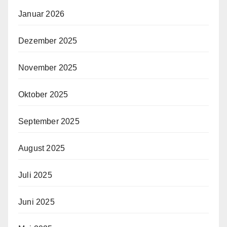
Januar 2026
Dezember 2025
November 2025
Oktober 2025
September 2025
August 2025
Juli 2025
Juni 2025