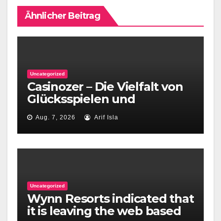
Ähnlicher Beitrag
Uncategorized
Casinozer – Die Vielfalt von
Glücksspielen und
Automatenspielen auf einer
Aug. 7, 2026
Arif Isla
Plattform
Uncategorized
Wynn Resorts indicated that
it is leaving the web based