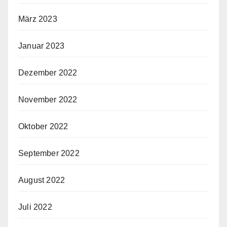
März 2023
Januar 2023
Dezember 2022
November 2022
Oktober 2022
September 2022
August 2022
Juli 2022