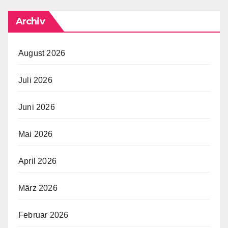
Archiv
August 2026
Juli 2026
Juni 2026
Mai 2026
April 2026
März 2026
Februar 2026