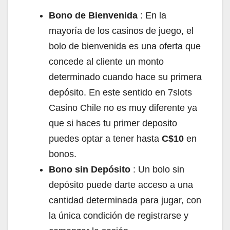
Bono de Bienvenida
: En la
mayoría de los casinos de juego, el
bolo de bienvenida es una oferta que
concede al cliente un monto
determinado cuando hace su primera
depósito. En este sentido en 7slots
Casino Chile no es muy diferente ya
que si haces tu primer deposito
puedes optar a tener hasta
C$10
en
bonos.
Bono sin Depósito
: Un bolo sin
depósito puede darte acceso a una
cantidad determinada para jugar, con
la única condición de registrarse y