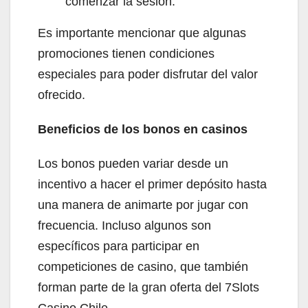
comenzar la sesión.
Es importante mencionar que algunas
promociones tienen condiciones
especiales para poder disfrutar del valor
ofrecido.
Beneficios de los bonos en casinos
Los bonos pueden variar desde un
incentivo a hacer el primer depósito hasta
una manera de animarte por jugar con
frecuencia. Incluso algunos son
específicos para participar en
competiciones de casino, que también
forman parte de la gran oferta del 7Slots