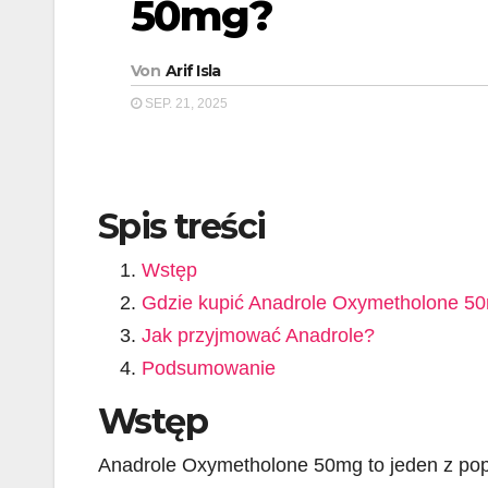
50mg?
Von
Arif Isla
SEP. 21, 2025
Spis treści
Wstęp
Gdzie kupić Anadrole Oxymetholone 5
Jak przyjmować Anadrole?
Podsumowanie
Wstęp
Anadrole Oxymetholone 50mg to jeden z pop