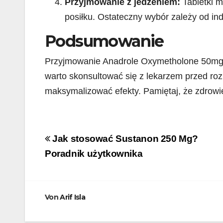
Przyjmowanie z jedzeniem:
Tabletki m
posiłku. Ostateczny wybór zależy od in
Podsumowanie
Przyjmowanie Anadrole Oxymetholone 50mg 
warto skonsultować się z lekarzem przed ro
maksymalizować efekty. Pamiętaj, że zdrowie
Beitragsnavigation
Jak stosować Sustanon 250 Mg?
Poradnik użytkownika
Von
Arif Isla