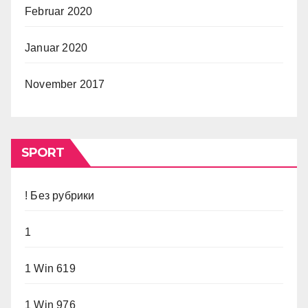
Februar 2020
Januar 2020
November 2017
SPORT
! Без рубрики
1
1 Win 619
1 Win 976