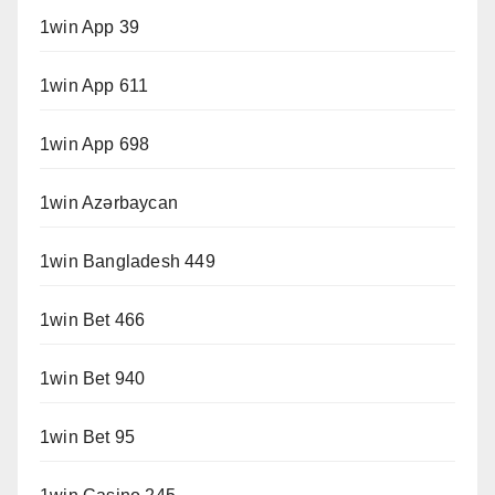
1win App 39
1win App 611
1win App 698
1win Azərbaycan
1win Bangladesh 449
1win Bet 466
1win Bet 940
1win Bet 95