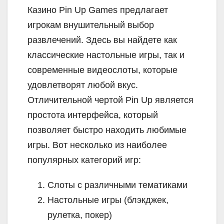
Казино Pin Up Games предлагает
игрокам внушительный выбор
развлечений. Здесь вы найдете как
классические настольные игры, так и
современные видеослоты, которые
удовлетворят любой вкус.
Отличительной чертой Pin Up является
простота интерфейса, который
позволяет быстро находить любимые
игры. Вот несколько из наиболее
популярных категорий игр:
Слоты с различными тематиками
Настольные игры (блэкджек,
рулетка, покер)