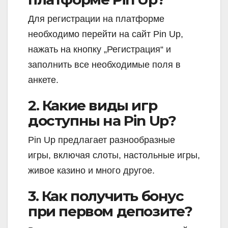
Для регистрации на платформе
необходимо перейти на сайт Pin Up,
нажать на кнопку „Регистрация“ и
заполнить все необходимые поля в
анкете.
2. Какие виды игр
доступны на Pin Up?
Pin Up предлагает разнообразные
игры, включая слоты, настольные игры,
живое казино и много другое.
3. Как получить бонус
при первом депозите?