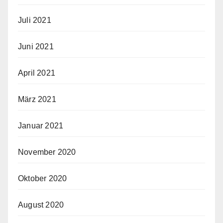
Juli 2021
Juni 2021
April 2021
März 2021
Januar 2021
November 2020
Oktober 2020
August 2020