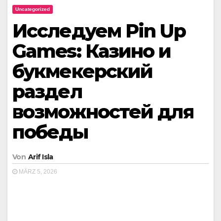
Uncategorized
Исследуем Pin Up
Games: Казино и
букмекерский
раздел
возможностей для
победы
Von
Arif Isla
MÄRZ 5, 2026