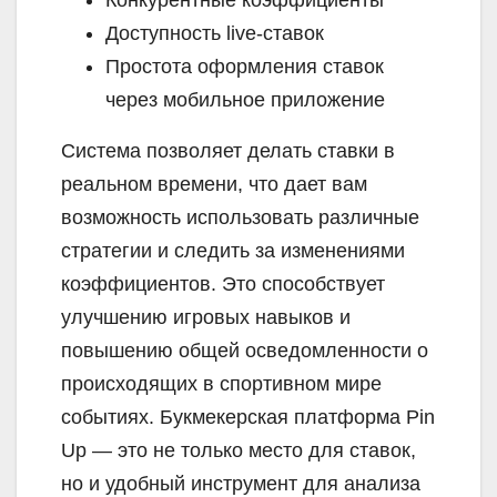
Конкурентные коэффициенты
Доступность live-ставок
Простота оформления ставок
через мобильное приложение
Система позволяет делать ставки в
реальном времени, что дает вам
возможность использовать различные
стратегии и следить за изменениями
коэффициентов. Это способствует
улучшению игровых навыков и
повышению общей осведомленности о
происходящих в спортивном мире
событиях. Букмекерская платформа Pin
Up — это не только место для ставок,
но и удобный инструмент для анализа