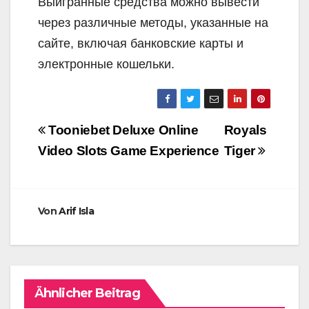
Выигранные средства можно вывести
через различные методы, указанные на
сайте, включая банковские карты и
электронные кошельки.
Beitragsnavigation
Tooniebet Deluxe Online
Royals
Video Slots Game Experience
Tiger
Von
Arif Isla
Ähnlicher Beitrag