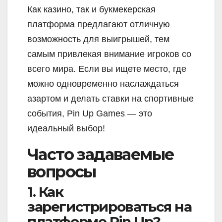
Как казино, так и букмекерская
платформа предлагают отличную
возможность для выигрышей, тем
самым привлекая внимание игроков со
всего мира. Если вы ищете место, где
можно одновременно наслаждаться
азартом и делать ставки на спортивные
события, Pin Up Games — это
идеальный выбор!
Часто задаваемые
вопросы
1. Как
зарегистрироваться на
платформе Pin Up?