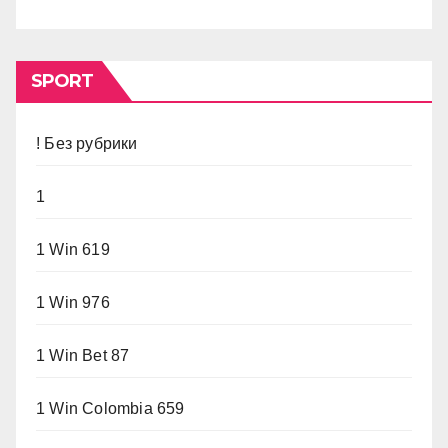
SPORT
! Без рубрики
1
1 Win 619
1 Win 976
1 Win Bet 87
1 Win Colombia 659