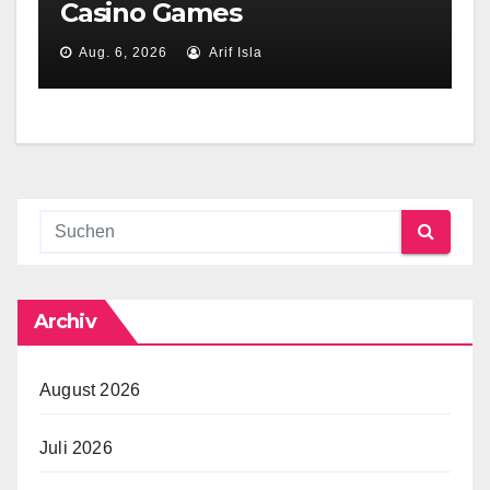
Casino Games
Aug. 6, 2026
Arif Isla
Archiv
August 2026
Juli 2026