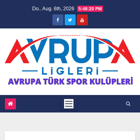
Zum
Do.. Aug. 6th, 2026
5:48:21 PM
Inhalt
springen