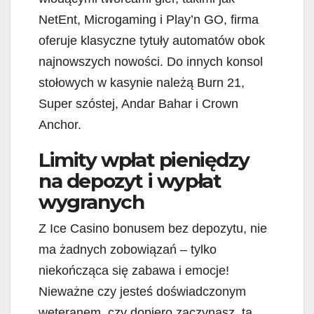
NetEnt, Microgaming i Play’n GO, firma
oferuje klasyczne tytuły automatów obok
najnowszych nowości. Do innych konsol
stołowych w kasynie należą Burn 21,
Super szóstej, Andar Bahar i Crown
Anchor.
Limity wpłat pieniędzy
na depozyt i wypłat
wygranych
Z Ice Casino bonusem bez depozytu, nie
ma żadnych zobowiązań – tylko
niekończąca się zabawa i emocje!
Nieważne czy jesteś doświadczonym
weteranem, czy dopiero zaczynasz, ta