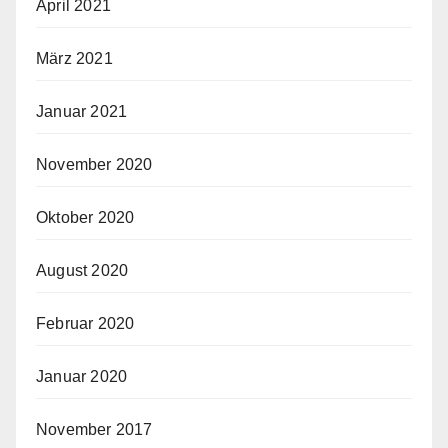
April 2021
März 2021
Januar 2021
November 2020
Oktober 2020
August 2020
Februar 2020
Januar 2020
November 2017