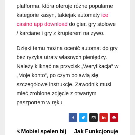
platforma, która oferuje różne popularne
kategorie kasyn, takiejak automaty
ice
casino app download
do gier, gry stołowe
/ karciane i gry z krupierem na żywo.
Dzięki temu można ocenić automat do gry
bez ryzyka utraty własnych pieniędzy.
Należy kliknąć na przycisk „Weryfikacja” w
„Moje konto”, po czym pojawią się
szczegółowe instrukcje. Zawodnik musi
mieć zrobione zdjęcie z otwartym
paszportem w ręku.
Beitragsnavigation
Mobiel spelen bij
Jak Funkcjonuje