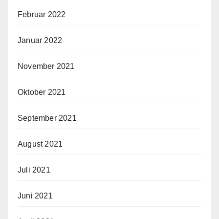
Februar 2022
Januar 2022
November 2021
Oktober 2021
September 2021
August 2021
Juli 2021
Juni 2021