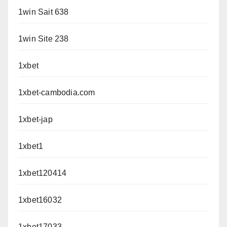
1win Sait 638
1win Site 238
1xbet
1xbet-cambodia.com
1xbet-jap
1xbet1
1xbet120414
1xbet16032
1xbet17033