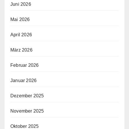
Juni 2026
Mai 2026
April 2026
März 2026
Februar 2026
Januar 2026
Dezember 2025
November 2025
Oktober 2025