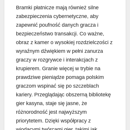
Bramki płatnicze mają również silne
zabezpieczenia cybernetyczne, aby
zapewnić poufność danych gracza i
bezpieczeństwo transakcji. Co ważne,
obraz z kamer o wysokiej rozdzielczości z
wyraźnym dźwiękiem w pełni zanurza
graczy w rozgrywce i interakcjach z
krupierem. Granie więcej w trybie na
prawdziwe pieniądze pomaga polskim
graczom wspinać się po szczeblach
kariery. Przeglądając obszerną bibliotekę
gier kasyna, staje się jasne, że
różnorodność jest najwyższym
priorytetem. Dzięki współpracy z
wiodącymi twórcami gier, takimi jak