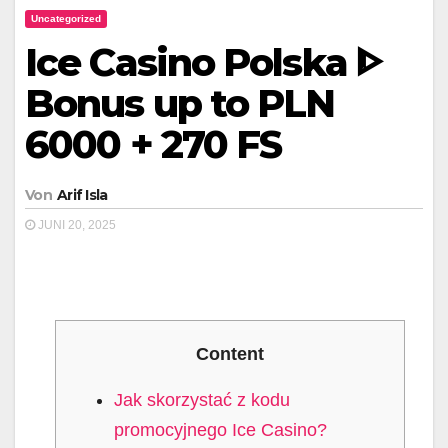
Uncategorized
Ice Casino Polska ᐈ
Bonus up to PLN
6000 + 270 FS
Von
Arif Isla
JUNI 20, 2025
Content
Jak skorzystać z kodu
promocyjnego Ice Casino?