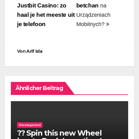
Justbit Casino: zo
betchan
na
haal je het meeste uit
Urządzeniach
je telefoon
Mobilnych?
Von
Arif Isla
Ähnlicher Beitrag
Uncategorized
?? Spin this new Wheel