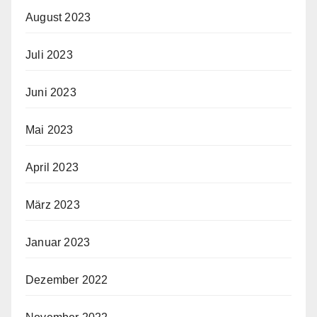
August 2023
Juli 2023
Juni 2023
Mai 2023
April 2023
März 2023
Januar 2023
Dezember 2022