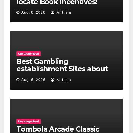
locate Book Incentives!
Aug. 6, 2026
Arif Isla
Uncategorized
Best Gambling
establishment Sites about
Philippines the real deal
Aug. 6, 2026
Arif Isla
Money2026
Uncategorized
Tombola Arcade Classic