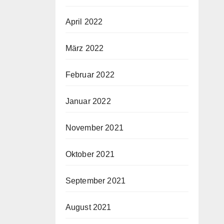
April 2022
März 2022
Februar 2022
Januar 2022
November 2021
Oktober 2021
September 2021
August 2021