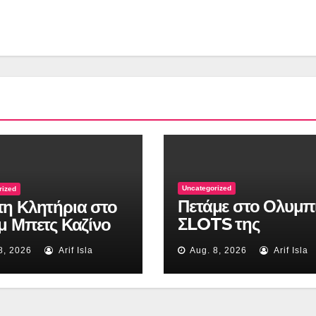
Uncategorized
rized
Πετάμε στο Ολυμπ
η Κλητήρια στο
ΣLOTS της
μ Μπετς Καζίνο
WinOlympia Cas
8, 2026
Arif Isla
Aug. 8, 2026
Arif Isla