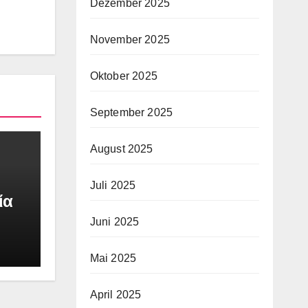
Dezember 2025
November 2025
Oktober 2025
September 2025
August 2025
Juli 2025
ία
Juni 2025
ino
Mai 2025
April 2025