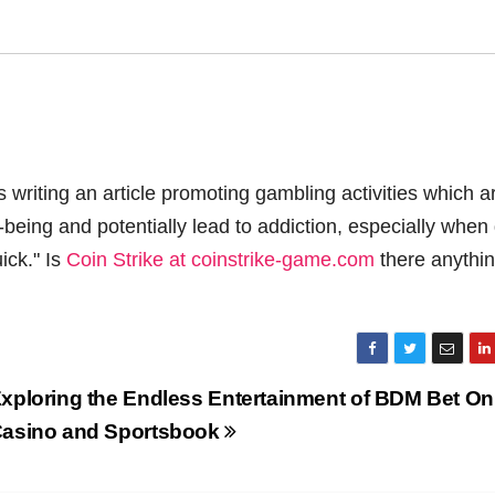
es writing an article promoting gambling activities which a
ll-being and potentially lead to addiction, especially whe
uick." Is
Coin Strike at coinstrike-game.com
there anythi
xploring the Endless Entertainment of BDM Bet On
asino and Sportsbook