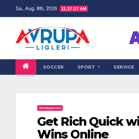
Zum
Sa.. Aug. 8th, 2026
11:27:28 AM
Inhalt
springen
SOCCER
SPORT
SERVICE
Uncategorized
Get Rich Quick wi
Wins Online