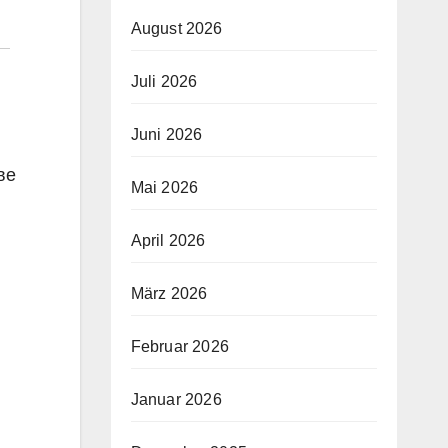
August 2026
Juli 2026
Juni 2026
ве
Mai 2026
April 2026
März 2026
Februar 2026
Januar 2026