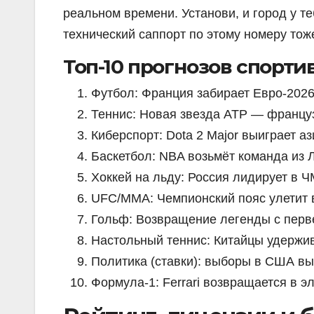
реальном времени. Установи, и город у теб
технический саппорт по этому номеру тож
Топ-10 прогнозов спорти
Футбол: Франция забирает Евро-2026
Теннис: Новая звезда ATP — францу
Киберспорт: Dota 2 Major выиграет а
Баскетбол: NBA возьмёт команда из
Хоккей на льду: Россия лидирует в 
UFC/MMA: Чемпионский пояс улетит 
Гольф: Возвращение легенды с перв
Настольный теннис: Китайцы удержи
Политика (ставки): выборы в США вы
Формула-1: Ferrari возвращается в э