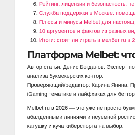
Рейтинг, лицензии и безопасность: пе
Служба поддержки в Москве: помощь
Плюсы и минусы Melbet для настоящ
10 аргументов и фактов из разных ви
Итоги: стоит ли играть в мелбет ru в 
Платформа Melbet: что
Автор статьи:
Денис Богданов
. Эксперт п
анализа букмекерских контор.
Проверяющий/редактор:
Карина Янина
. 
iGaming тематике и лайфхаках для беттор
Melbet ru в 2026 — это уже не просто бук
абалденными линиями и неуемной росписью
катушку и куча киберспорта на выбор.