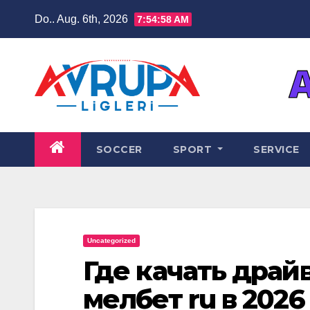
Zum
Do.. Aug. 6th, 2026
7:54:59 AM
Inhalt
springen
SOCCER
SPORT
SERVICE
Uncategorized
Где качать драй
мелбет ru в 2026