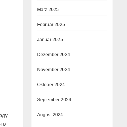
März 2025
Februar 2025
Januar 2025
Dezember 2024
November 2024
Oktober 2024
September 2024
August 2024
оду
ы в