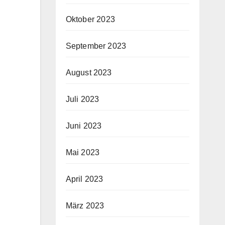
Oktober 2023
September 2023
August 2023
Juli 2023
Juni 2023
Mai 2023
April 2023
März 2023