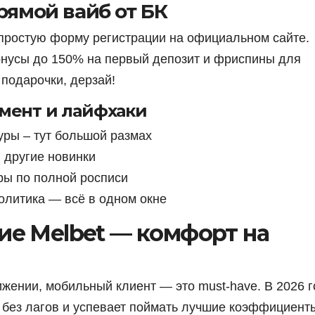
рямой вайб от БК
 простую форму регистрации на официальном сайте.
онусы до 150% на первый депозит и фриспины для
 подарочки, дерзай!
имент и лайфхаки
уры – тут большой размах
и другие новинки
ры по полной росписи
политика — всё в одном окне
е Melbet — комфорт на
жении, мобильный клиент — это must-have. В 2026 г
 без лагов и успевает поймать лучшие коэффициент