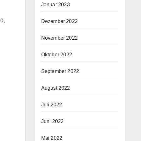
Januar 2023
0,
Dezember 2022
November 2022
Oktober 2022
September 2022
August 2022
Juli 2022
Juni 2022
Mai 2022