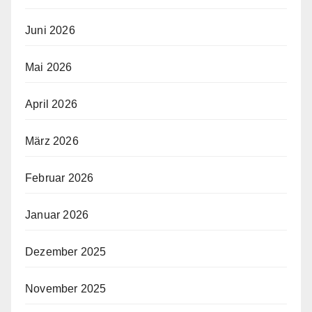
Juni 2026
Mai 2026
April 2026
März 2026
Februar 2026
Januar 2026
Dezember 2025
November 2025