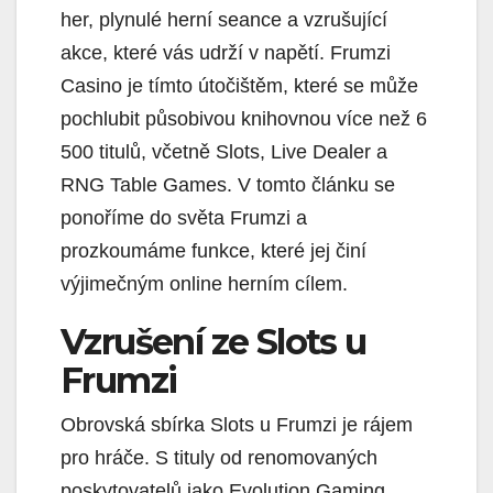
her, plynulé herní seance a vzrušující
akce, které vás udrží v napětí. Frumzi
Casino je tímto útočištěm, které se může
pochlubit působivou knihovnou více než 6
500 titulů, včetně Slots, Live Dealer a
RNG Table Games. V tomto článku se
ponoříme do světa Frumzi a
prozkoumáme funkce, které jej činí
výjimečným online herním cílem.
Vzrušení ze Slots u
Frumzi
Obrovská sbírka Slots u Frumzi je rájem
pro hráče. S tituly od renomovaných
poskytovatelů jako Evolution Gaming,