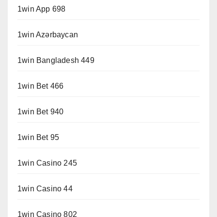
1win App 698
1win Azərbaycan
1win Bangladesh 449
1win Bet 466
1win Bet 940
1win Bet 95
1win Casino 245
1win Casino 44
1win Casino 802