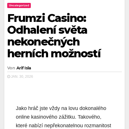
Uncategorized
Frumzi Casino:
Odhalení světa
nekonečných
herních možností
Von
Arif Isla
JAN. 30, 2026
Jako hráč jste vždy na lovu dokonalého
online kasinového zážitku. Takového,
které nabízí nepřekonatelnou rozmanitost