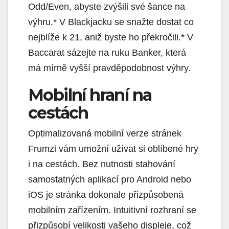
Odd/Even, abyste zvýšili své šance na
výhru.* V Blackjacku se snažte dostat co
nejblíže k 21, aniž byste ho překročili.* V
Baccarat sázejte na ruku Banker, která
má mírně vyšší pravděpodobnost výhry.
Mobilní hraní na
cestách
Optimalizovaná mobilní verze stránek
Frumzi vám umožní užívat si oblíbené hry
i na cestách. Bez nutnosti stahování
samostatných aplikací pro Android nebo
iOS je stránka dokonale přizpůsobená
mobilním zařízením. Intuitivní rozhraní se
přizpůsobí velikosti vašeho displeje, což