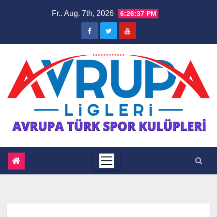
Zum
Fr.. Aug. 7th, 2026
6:26:38 PM
Inhalt
springen