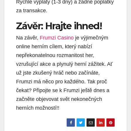
Rychlé výplaty (1-3 dny) a žádné poplatky
za transakce.
Závěr: Hrajte ihned!
Na závěr,
Frumzi Casino
je výjimečným
online herním cílem, který nabízí
nepřekonatelnou rozmanitost her,
vzrušující akce a plynulý herní zážitek. Ať
už jste zkušený hráč nebo začínáte,
Frumzi má něco pro každého. Tak proč
čekat? Připojte se k Frumzi ještě dnes a
začněte objevovat svět nekonečných
herních možností!!