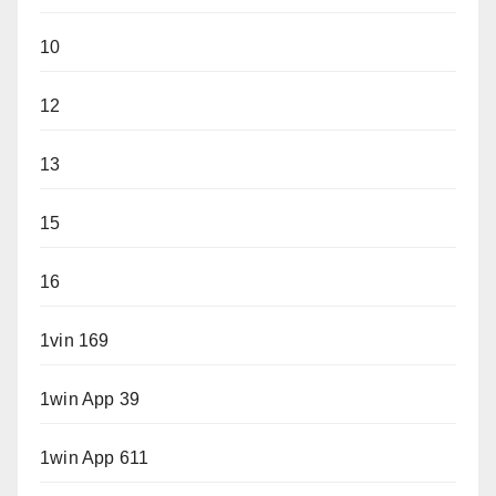
10
12
13
15
16
1vin 169
1win App 39
1win App 611