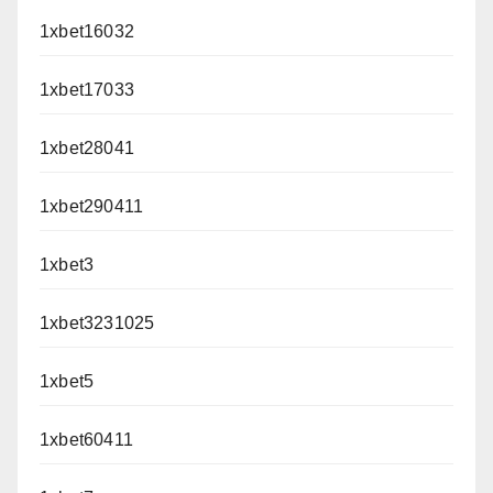
1xbet16032
1xbet17033
1xbet28041
1xbet290411
1xbet3
1xbet3231025
1xbet5
1xbet60411