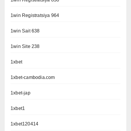
1win Registratsiya 964
1win Sait 638
1win Site 238
1xbet
1xbet-cambodia.com
1xbet-jap
1xbet1
1xbet120414