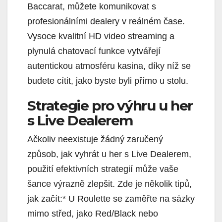
Baccarat, můžete komunikovat s
profesionálními dealery v reálném čase.
Vysoce kvalitní HD video streaming a
plynulá chatovací funkce vytvářejí
autentickou atmosféru kasina, díky níž se
budete cítit, jako byste byli přímo u stolu.
Strategie pro výhru u her
s Live Dealerem
Ačkoliv neexistuje žádný zaručený
způsob, jak vyhrát u her s Live Dealerem,
použití efektivních strategií může vaše
šance výrazně zlepšit. Zde je několik tipů,
jak začít:* U Roulette se zaměřte na sázky
mimo střed, jako Red/Black nebo