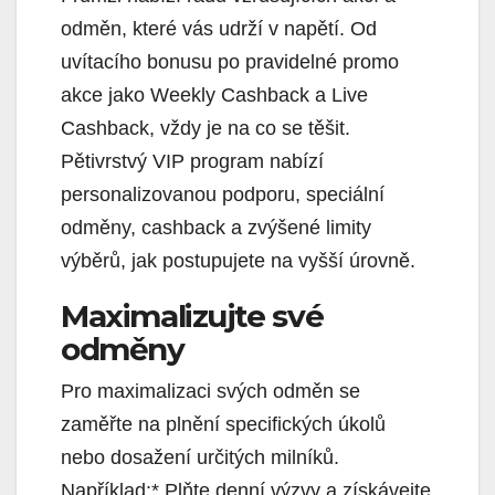
odměn, které vás udrží v napětí. Od
uvítacího bonusu po pravidelné promo
akce jako Weekly Cashback a Live
Cashback, vždy je na co se těšit.
Pětivrstvý VIP program nabízí
personalizovanou podporu, speciální
odměny, cashback a zvýšené limity
výběrů, jak postupujete na vyšší úrovně.
Maximalizujte své
odměny
Pro maximalizaci svých odměn se
zaměřte na plnění specifických úkolů
nebo dosažení určitých milníků.
Například:* Plňte denní výzvy a získávejte