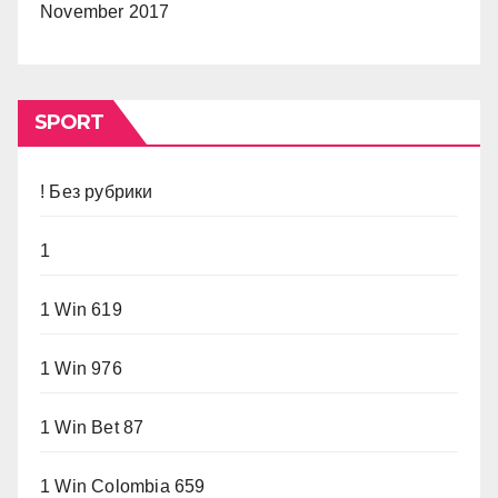
November 2017
SPORT
! Без рубрики
1
1 Win 619
1 Win 976
1 Win Bet 87
1 Win Colombia 659