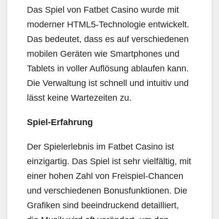
Das Spiel von Fatbet Casino wurde mit
moderner HTML5-Technologie entwickelt.
Das bedeutet, dass es auf verschiedenen
mobilen Geräten wie Smartphones und
Tablets in voller Auflösung ablaufen kann.
Die Verwaltung ist schnell und intuitiv und
lässt keine Wartezeiten zu.
Spiel-Erfahrung
Der Spielerlebnis im Fatbet Casino ist
einzigartig. Das Spiel ist sehr vielfältig, mit
einer hohen Zahl von Freispiel-Chancen
und verschiedenen Bonusfunktionen. Die
Grafiken sind beeindruckend detailliert,