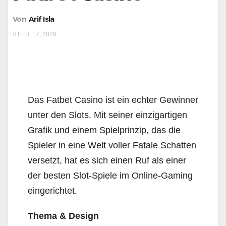
Von
Arif Isla
FEB. 17, 2026
Das Fatbet Casino ist ein echter Gewinner
unter den Slots. Mit seiner einzigartigen
Grafik und einem Spielprinzip, das die
Spieler in eine Welt voller Fatale Schatten
versetzt, hat es sich einen Ruf als einer
der besten Slot-Spiele im Online-Gaming
eingerichtet.
Thema & Design