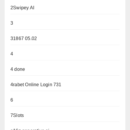
2Swipey AI
3
31867 05.02
4
4 done
4rabet Online Login 731
6
7Slots