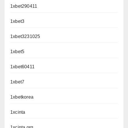
1xbet290411
1xbet3
1xbet3231025
1xbet5
1xbet60411
1xbet7
1xbetkorea
1xcinta
1xcinta.org