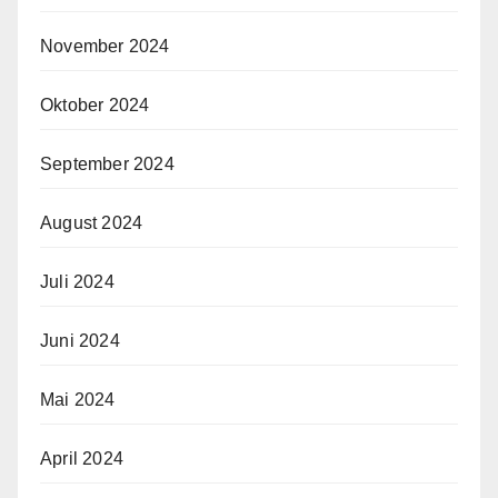
November 2024
Oktober 2024
September 2024
August 2024
Juli 2024
Juni 2024
Mai 2024
April 2024