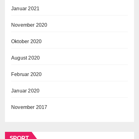
Januar 2021
November 2020
Oktober 2020
August 2020
Februar 2020
Januar 2020
November 2017
SPORT