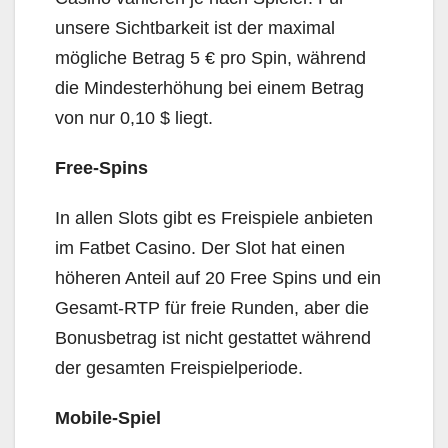
unsere Sichtbarkeit ist der maximal
mögliche Betrag 5 € pro Spin, während
die Mindesterhöhung bei einem Betrag
von nur 0,10 $ liegt.
Free-Spins
In allen Slots gibt es Freispiele anbieten
im Fatbet Casino. Der Slot hat einen
höheren Anteil auf 20 Free Spins und ein
Gesamt-RTP für freie Runden, aber die
Bonusbetrag ist nicht gestattet während
der gesamten Freispielperiode.
Mobile-Spiel