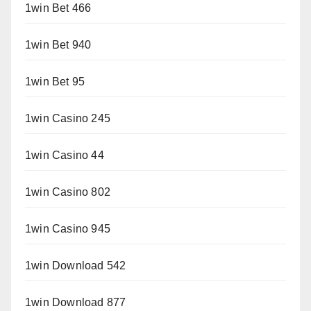
1win Bet 466
1win Bet 940
1win Bet 95
1win Casino 245
1win Casino 44
1win Casino 802
1win Casino 945
1win Download 542
1win Download 877