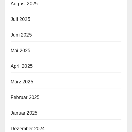
August 2025
Juli 2025
Juni 2025
Mai 2025
April 2025
März 2025
Februar 2025
Januar 2025
Dezember 2024