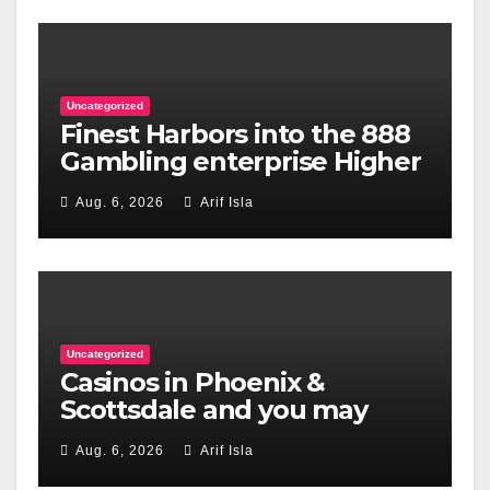
esibizione
Uncategorized
Finest Harbors into the 888
Gambling enterprise Higher
Spending Games 2026
Aug. 6, 2026
Arif Isla
Uncategorized
Casinos in Phoenix &
Scottsdale and you may
Close Portion
Aug. 6, 2026
Arif Isla