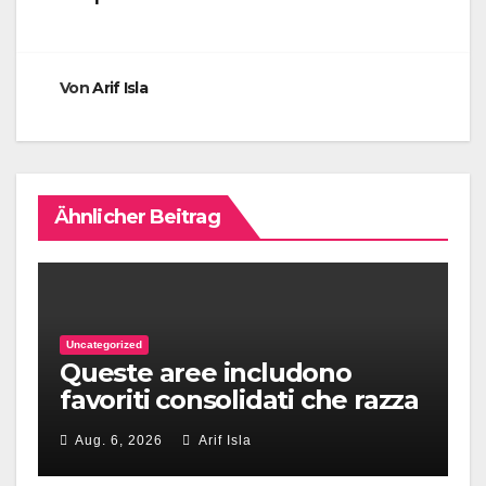
Von
Arif Isla
Ähnlicher Beitrag
Uncategorized
Queste aree includono
favoriti consolidati che razza
di baccarat, blackjack, poker,
Aug. 6, 2026
Arif Isla
roulette, addirittura titoli
con direzione partita