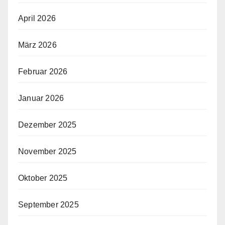
April 2026
März 2026
Februar 2026
Januar 2026
Dezember 2025
November 2025
Oktober 2025
September 2025