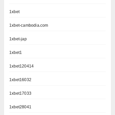
1xbet
1xbet-cambodia.com
1xbet-jap
1xbet1
1xbet120414
1xbet16032
1xbet17033
1xbet28041