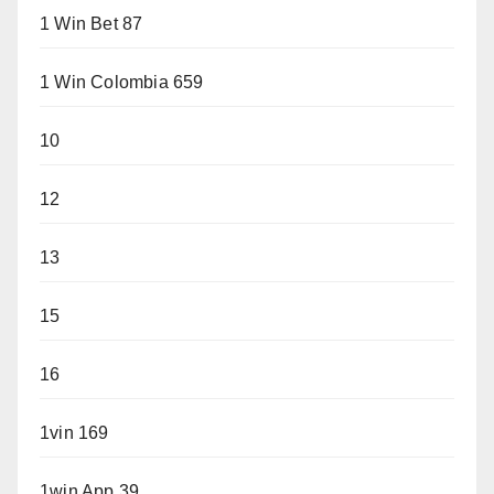
1 Win Bet 87
1 Win Colombia 659
10
12
13
15
16
1vin 169
1win App 39