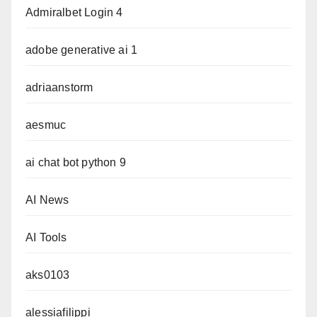
Admiralbet Login 4
adobe generative ai 1
adriaanstorm
aesmuc
ai chat bot python 9
AI News
AI Tools
aks0103
alessiafilippi