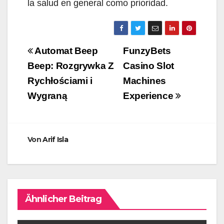
la salud en general como prioridad.
Beitragsnavigation
Automat Beep
FunzyBets
Beep: Rozgrywka Z
Casino Slot
Rychłościami i
Machines
Wygraną
Experience
Von
Arif Isla
Ähnlicher Beitrag