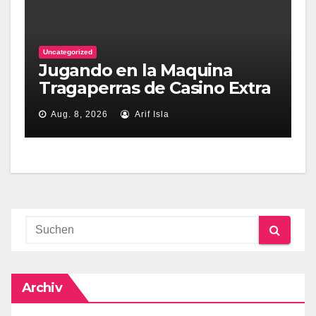
Uncategorized
Jugando en la Maquina
Tragaperras de Casino Extra
con Riesgos y Beneficios
Aug. 8, 2026
Arif Isla
Equnativos.
Archiv