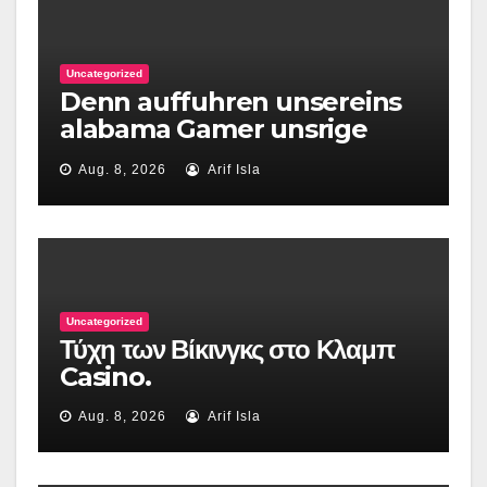
Uncategorized
Denn auffuhren unsereins
alabama Gamer unsrige
Aussagen bei dem Ernahrer
Aug. 8, 2026
Arif Isla
a & tatigen wichtige
Overforingen
Uncategorized
Τύχη των Βίκινγκς στο Κλαμπ
Casino.
Aug. 8, 2026
Arif Isla