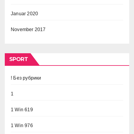
Januar 2020
November 2017
SPORT
! Без рубрики
1
1 Win 619
1 Win 976