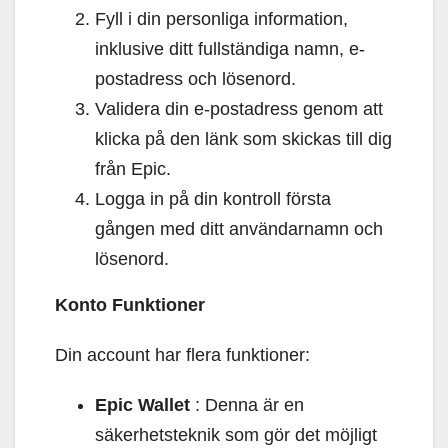
Fyll i din personliga information,
inklusive ditt fullständiga namn, e-
postadress och lösenord.
Validera din e-postadress genom att
klicka på den länk som skickas till dig
från Epic.
Logga in på din kontroll första
gången med ditt användarnamn och
lösenord.
Konto Funktioner
Din account har flera funktioner:
Epic Wallet
: Denna är en
säkerhetsteknik som gör det möjligt