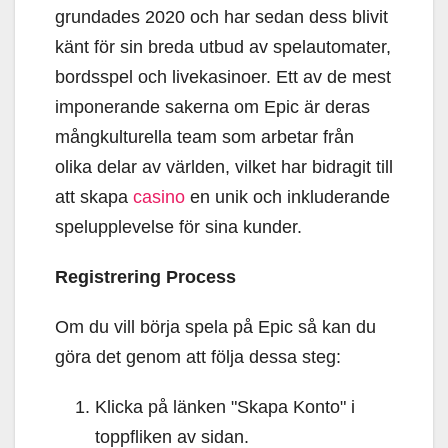
grundades 2020 och har sedan dess blivit
känt för sin breda utbud av spelautomater,
bordsspel och livekasinoer. Ett av de mest
imponerande sakerna om Epic är deras
mångkulturella team som arbetar från
olika delar av världen, vilket har bidragit till
att skapa
casino
en unik och inkluderande
spelupplevelse för sina kunder.
Registrering Process
Om du vill börja spela på Epic så kan du
göra det genom att följa dessa steg:
Klicka på länken "Skapa Konto" i
toppfliken av sidan.