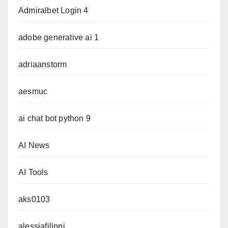
Admiralbet Login 4
adobe generative ai 1
adriaanstorm
aesmuc
ai chat bot python 9
AI News
AI Tools
aks0103
alessiafilippi