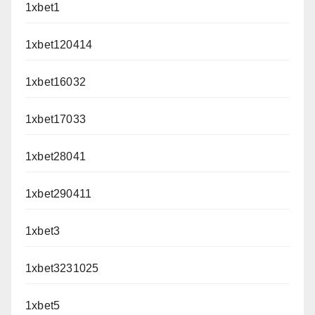
1xbet1
1xbet120414
1xbet16032
1xbet17033
1xbet28041
1xbet290411
1xbet3
1xbet3231025
1xbet5