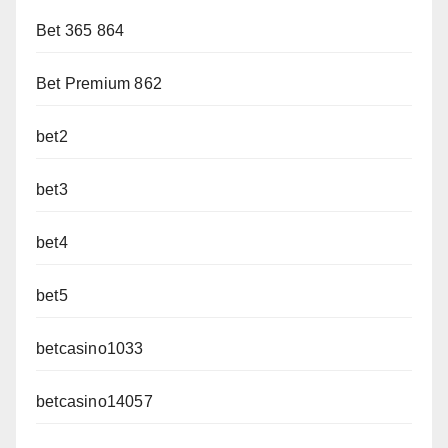
Bet 365 864
Bet Premium 862
bet2
bet3
bet4
bet5
betcasino1033
betcasino14057