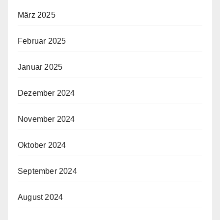
März 2025
Februar 2025
Januar 2025
Dezember 2024
November 2024
Oktober 2024
September 2024
August 2024