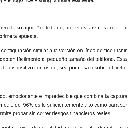
 y el logo "Ice Fishing" simultáneamente.
nero falso aquí. Por lo tanto, no necesitaremos crear un
 primera apuesta.
configuración similar a la versión en línea de "Ice Fishin
dapten fácilmente al pequeño tamaño del teléfono. Esta
 tu dispositivo con usted, sea por casa o sobre el hielo.
tido, emocionante e impredecible que combina la captura
medio del 96% es lo suficientemente alto como para ser
rmite probar sin correr riesgos financieros reales.
uenta el nivel de volatilidad moderada-alta durante apu