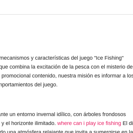
 mecanismos y características del juego "Ice Fishing"
que combina la excitación de la pesca con el misterio de
e promocional contenido, nuestra misión es informar a lo
mportamientos del juego.
nte un entorno invernal idílico, con árboles frondosos
y el horizonte ilimitado.
where can i play ice fishing
El d
ndo una atmósfera relajante que invita a sumergirse en l