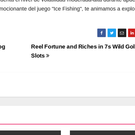
mocionante del juego "Ice Fishing", te animamos a explo
og
Reel Fortune and Riches in 7s Wild Go
Slots