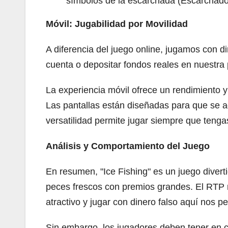
símbolos de la escarchada (Escarchado)
Móvil: Jugabilidad por Movilidad
A diferencia del juego online, jugamos con di
cuenta o depositar fondos reales en nuestra
La experiencia móvil ofrece un rendimiento y 
Las pantallas están diseñadas para que se a
versatilidad permite jugar siempre que tengas
Análisis y Comportamiento del Juego
En resumen, "Ice Fishing" es un juego diver
peces frescos con premios grandes. El RTP 
atractivo y jugar con dinero falso aquí nos pe
Sin embargo, los jugadores deben tener en c