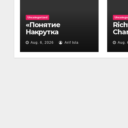
Uncategorized
Uncatego
«Понятие
Rich
Накрутка
Chan
поведенческих
Vict
Aug. 6, 2026
Arif Isla
Aug. 
факторов в
контексте
интернет-
технологий»