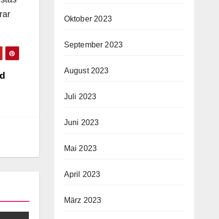
rar
Oktober 2023
September 2023
August 2023
ld
Juli 2023
Juni 2023
Mai 2023
April 2023
März 2023