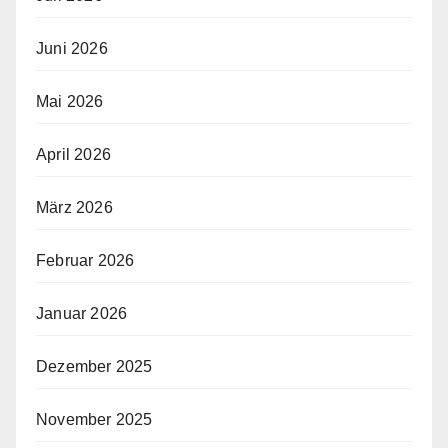
Juni 2026
Mai 2026
April 2026
März 2026
Februar 2026
Januar 2026
Dezember 2025
November 2025