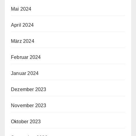
Mai 2024
April 2024
März 2024
Februar 2024
Januar 2024
Dezember 2023
November 2023
Oktober 2023