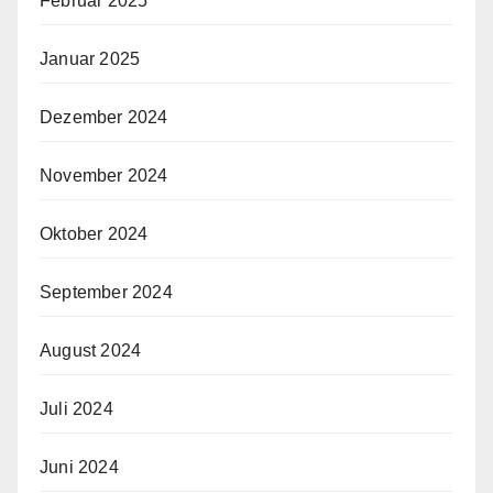
Februar 2025
Januar 2025
Dezember 2024
November 2024
Oktober 2024
September 2024
August 2024
Juli 2024
Juni 2024