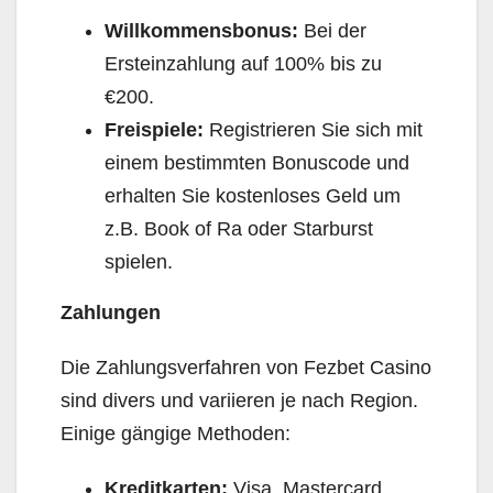
Willkommensbonus:
Bei der
Ersteinzahlung auf 100% bis zu
€200.
Freispiele:
Registrieren Sie sich mit
einem bestimmten Bonuscode und
erhalten Sie kostenloses Geld um
z.B. Book of Ra oder Starburst
spielen.
Zahlungen
Die Zahlungsverfahren von Fezbet Casino
sind divers und variieren je nach Region.
Einige gängige Methoden:
Kreditkarten:
Visa, Mastercard,