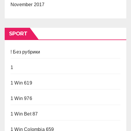
November 2017
SPORT
! Без рубрики
1
1 Win 619
1 Win 976
1 Win Bet 87
1 Win Colombia 659