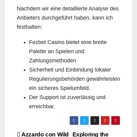
Nachdem wir eine detaillierte Analyse des
Anbieters durchgeführt haben, kann ich
festhalten:
Fezbet Casino bietet eine breite
Palette an Spielen und
Zahlungsmethoden
Sicherheit und Einbindung lokaler
Regulierungsbehörden gewährleisten
ein sicheres Spielumfeld.
Der Support ist zuverlässig und
erreichbar.
Beitragsnavigation
Azzardo con Wild
Exploring the