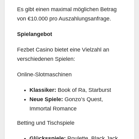
Es gibt einen maximal möglichen Betrag
von €10.000 pro Auszahlungsanfrage.
Spielangebot
Fezbet Casino bietet eine Vielzahl an
verschiedenen Spielen:
Online-Slotmaschinen
Klassiker:
Book of Ra, Starburst
Neue Spiele:
Gonzo’s Quest,
Immortal Romance
Betting und Tischspiele
Glücksspiele:
Roulette, Black Jack,