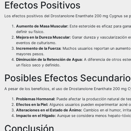
Efectos Positivos
Los efectos positivos del Drostanolone Enanthate 200 mg Cygnus se pu
Aumento de Masa Muscular:
Este esteroide es eficaz para gana
definir su físico.
Mejora en la Dureza Muscular:
Ganar dureza y vascularización es
eventos de culturismo.
Incremento de la Fuerza:
Muchos usuarios reportan un aumento si
mayores pesos.
Diminución de la Retención de Agua:
A diferencia de otros este
un físico seco y definido.
Posibles Efectos Secundario
A pesar de los beneficios, el uso de Drostanolone Enanthate 200 mg Cy
Problemas Hormonal:
Puede afectar la producción natural de te
Efectos en la Piel:
Algunos usuarios pueden experimentar acné o 
Alteraciones en el Estado de Ánimo:
Cambios en el humor, irrita
Impacto en el Hígado:
Aunque se considera menos hepato-tóxico 
Conclusión