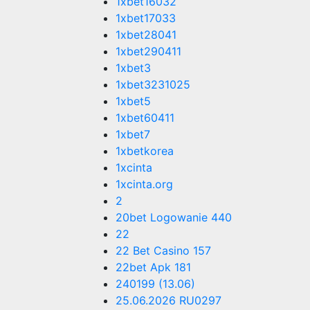
1xbet16032
1xbet17033
1xbet28041
1xbet290411
1xbet3
1xbet3231025
1xbet5
1xbet60411
1xbet7
1xbetkorea
1xcinta
1xcinta.org
2
20bet Logowanie 440
22
22 Bet Casino 157
22bet Apk 181
240199 (13.06)
25.06.2026 RU0297