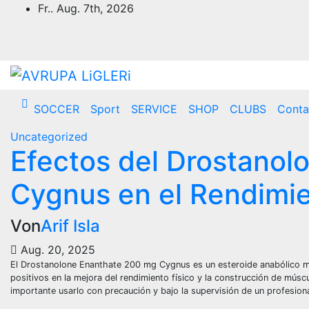
Zum
Fr.. Aug. 7th, 2026
Inhalt
springen
SOCCER
Sport
SERVICE
SHOP
CLUBS
Conta
Uncategorized
Efectos del Drostano
Cygnus en el Rendimie
Von
Arif Isla
Aug. 20, 2025
El Drostanolone Enanthate 200 mg Cygnus es un esteroide anabólico muy
positivos en la mejora del rendimiento físico y la construcción de mú
importante usarlo con precaución y bajo la supervisión de un profesiona