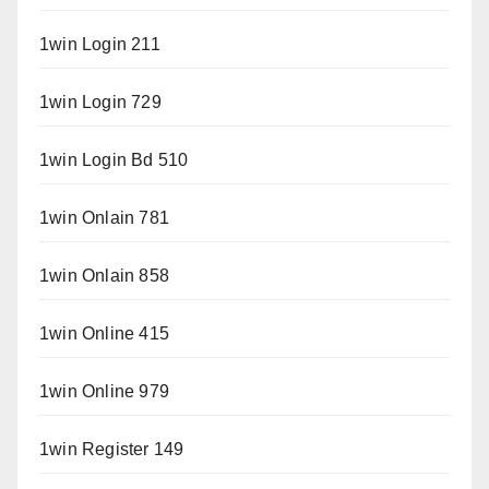
1win Login 211
1win Login 729
1win Login Bd 510
1win Onlain 781
1win Onlain 858
1win Online 415
1win Online 979
1win Register 149