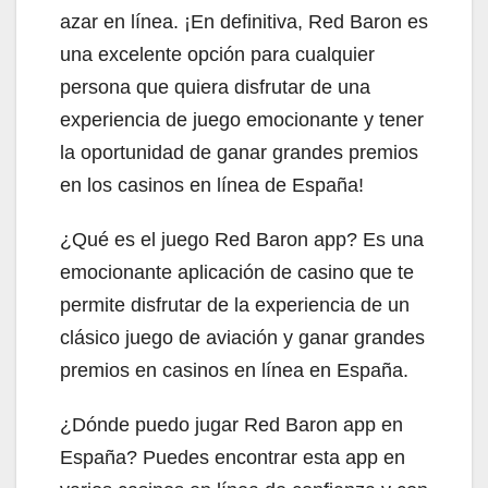
azar en línea. ¡En definitiva, Red Baron es
una excelente opción para cualquier
persona que quiera disfrutar de una
experiencia de juego emocionante y tener
la oportunidad de ganar grandes premios
en los casinos en línea de España!
¿Qué es el juego Red Baron app? Es una
emocionante aplicación de casino que te
permite disfrutar de la experiencia de un
clásico juego de aviación y ganar grandes
premios en casinos en línea en España.
¿Dónde puedo jugar Red Baron app en
España? Puedes encontrar esta app en