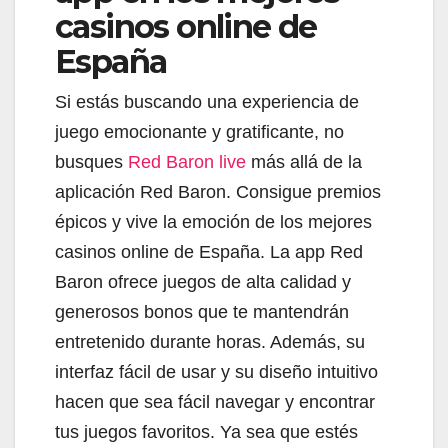
casinos online de
España
Si estás buscando una experiencia de
juego emocionante y gratificante, no
busques
Red Baron live
más allá de la
aplicación Red Baron. Consigue premios
épicos y vive la emoción de los mejores
casinos online de España. La app Red
Baron ofrece juegos de alta calidad y
generosos bonos que te mantendrán
entretenido durante horas. Además, su
interfaz fácil de usar y su diseño intuitivo
hacen que sea fácil navegar y encontrar
tus juegos favoritos. Ya sea que estés