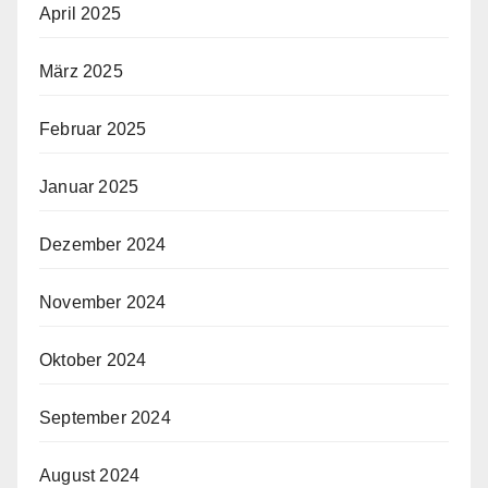
April 2025
März 2025
Februar 2025
Januar 2025
Dezember 2024
November 2024
Oktober 2024
September 2024
August 2024