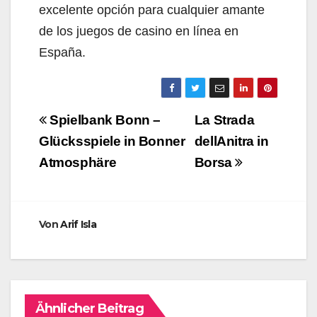
excelente opción para cualquier amante
de los juegos de casino en línea en
España.
Beitragsnavigation
Spielbank Bonn –
La Strada
Glücksspiele in Bonner
dellAnitra in
Atmosphäre
Borsa
Von
Arif Isla
Ähnlicher Beitrag