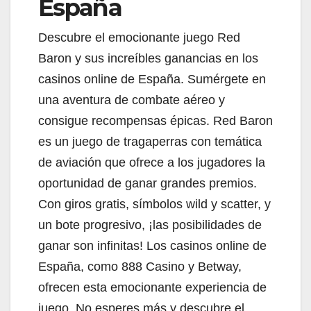
España
Descubre el emocionante juego Red
Baron y sus increíbles ganancias en los
casinos online de España. Sumérgete en
una aventura de combate aéreo y
consigue recompensas épicas. Red Baron
es un juego de tragaperras con temática
de aviación que ofrece a los jugadores la
oportunidad de ganar grandes premios.
Con giros gratis, símbolos wild y scatter, y
un bote progresivo, ¡las posibilidades de
ganar son infinitas! Los casinos online de
España, como 888 Casino y Betway,
ofrecen esta emocionante experiencia de
juego. No esperes más y descubre el