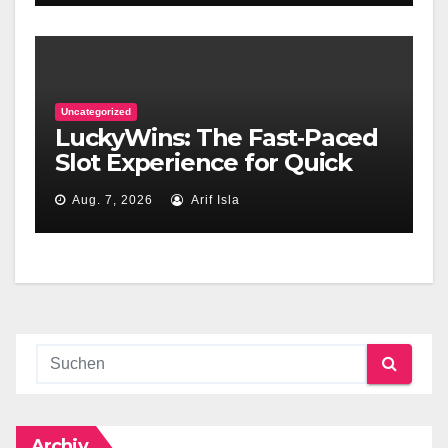
to have gaming on the
move
Uncategorized
LuckyWins: The Fast‑Paced
Slot Experience for Quick
Wins
Aug. 7, 2026
Arif Isla
Archiv