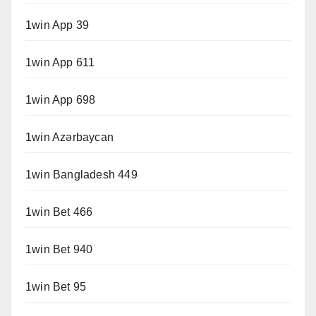
1win App 39
1win App 611
1win App 698
1win Azərbaycan
1win Bangladesh 449
1win Bet 466
1win Bet 940
1win Bet 95