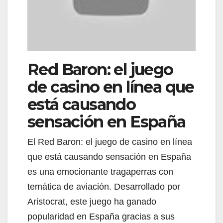
Red Baron: el juego
de casino en línea que
está causando
sensación en España
El Red Baron: el juego de casino en línea
que está causando sensación en España
es una emocionante tragaperras con
temática de aviación. Desarrollado por
Aristocrat, este juego ha ganado
popularidad en España gracias a sus