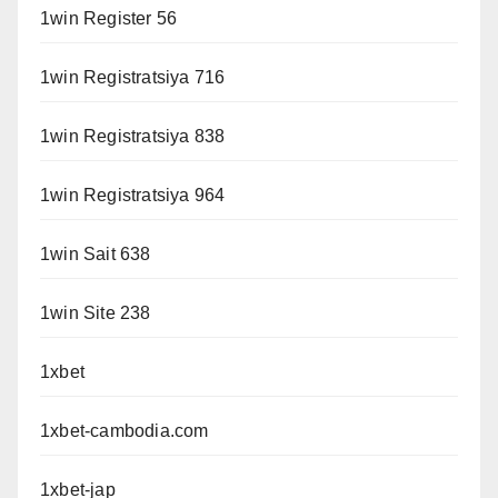
1win Register 56
1win Registratsiya 716
1win Registratsiya 838
1win Registratsiya 964
1win Sait 638
1win Site 238
1xbet
1xbet-cambodia.com
1xbet-jap