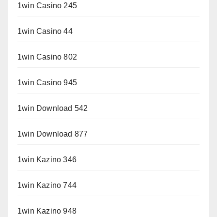
1win Casino 245
1win Casino 44
1win Casino 802
1win Casino 945
1win Download 542
1win Download 877
1win Kazino 346
1win Kazino 744
1win Kazino 948