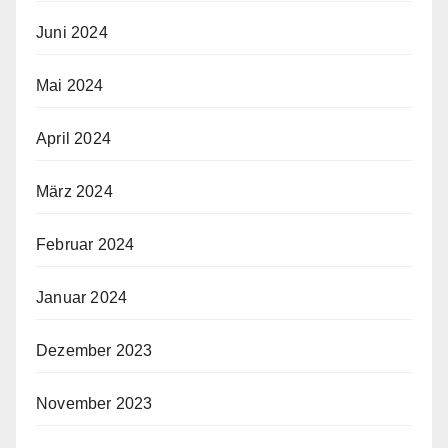
Juni 2024
Mai 2024
April 2024
März 2024
Februar 2024
Januar 2024
Dezember 2023
November 2023