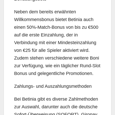
Neben dem bereits erwähnten
Willkommensbonus bietet Betinia auch
einen 50%-Match-Bonus von bis zu €500
auf die erste Einzahlung, der in
Verbindung mit einer Mindesteinzahlung
von €25 für alle Spieler aktiviert wird.
Zudem stehen verschiedene weitere Boni
zur Verfügung, wie ein täglicher Rund-Slot
Bonus und gelegentliche Promotionen.
Zahlungs- und Auszahlungsmethoden
Bei Betinia gibt es diverse Zahlmethoden
zur Auswahl, darunter auch die deutsche
Sofort-Überweisung (SOFORT), Giropay,