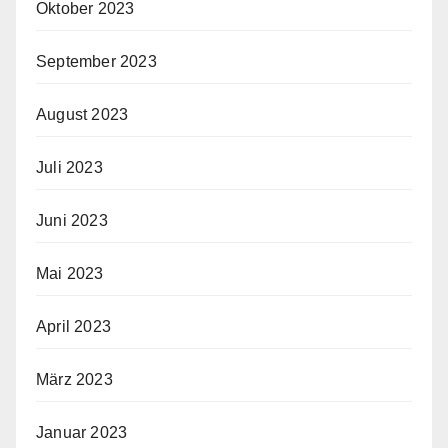
Oktober 2023
September 2023
August 2023
Juli 2023
Juni 2023
Mai 2023
April 2023
März 2023
Januar 2023