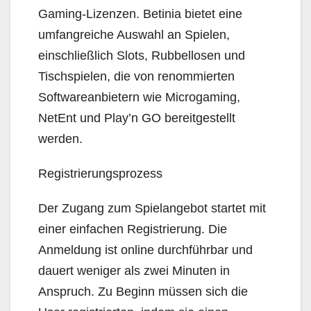
Gaming-Lizenzen. Betinia bietet eine
umfangreiche Auswahl an Spielen,
einschließlich Slots, Rubbellosen und
Tischspielen, die von renommierten
Softwareanbietern wie Microgaming,
NetEnt und Play’n GO bereitgestellt
werden.
Registrierungsprozess
Der Zugang zum Spielangebot startet mit
einer einfachen Registrierung. Die
Anmeldung ist online durchführbar und
dauert weniger als zwei Minuten in
Anspruch. Zu Beginn müssen sich die