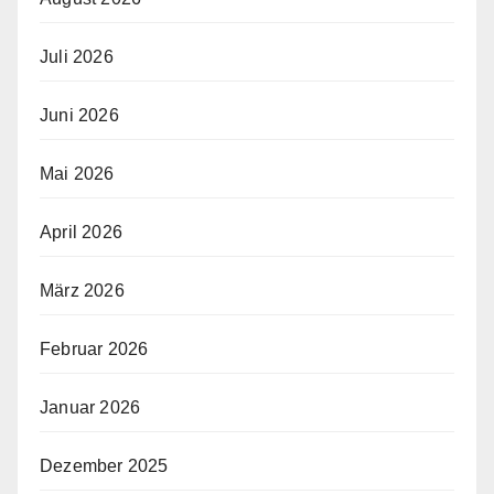
Juli 2026
Juni 2026
Mai 2026
April 2026
März 2026
Februar 2026
Januar 2026
Dezember 2025