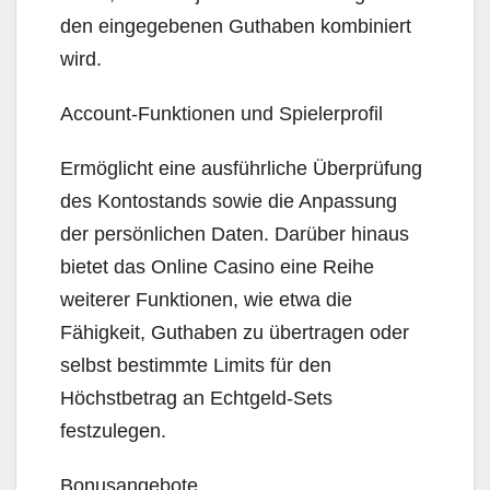
den eingegebenen Guthaben kombiniert
wird.
Account-Funktionen und Spielerprofil
Ermöglicht eine ausführliche Überprüfung
des Kontostands sowie die Anpassung
der persönlichen Daten. Darüber hinaus
bietet das Online Casino eine Reihe
weiterer Funktionen, wie etwa die
Fähigkeit, Guthaben zu übertragen oder
selbst bestimmte Limits für den
Höchstbetrag an Echtgeld-Sets
festzulegen.
Bonusangebote