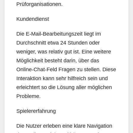
Prüforganisationen.
Kundendienst
Die E-Mail-Bearbeitungszeit liegt im
Durchschnitt etwa 24 Stunden oder
weniger, was relativ gut ist. Eine weitere
Möglichkeit besteht darin, über das
Online-Chat-Feld Fragen zu stellen. Diese
Interaktion kann sehr hilfreich sein und
erleichtert so die Lösung aller möglichen
Probleme.
Spielererfahrung
Die Nutzer erleben eine klare Navigation