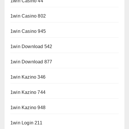
1win Casino 44
1win Casino 802
1win Casino 945
1win Download 542
1win Download 877
1win Kazino 346
1win Kazino 744
1win Kazino 948
1win Login 211