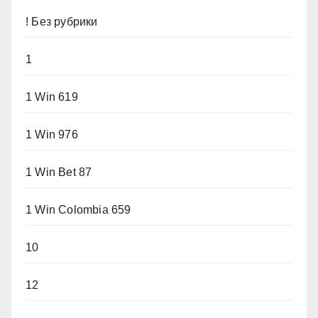
! Без рубрики
1
1 Win 619
1 Win 976
1 Win Bet 87
1 Win Colombia 659
10
12