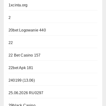
1xcinta.org
2
20bet Logowanie 440
22
22 Bet Casino 157
22bet Apk 181
240199 (13.06)
25.06.2026 RU0297
29black Casino