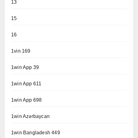
13
15
16
1vin 169
1win App 39
1win App 611
1win App 698
1win Azərbaycan
1win Bangladesh 449