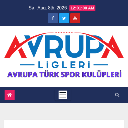
Zum
Sa.. Aug. 8th, 2026
12:01:01 AM
Inhalt
springen