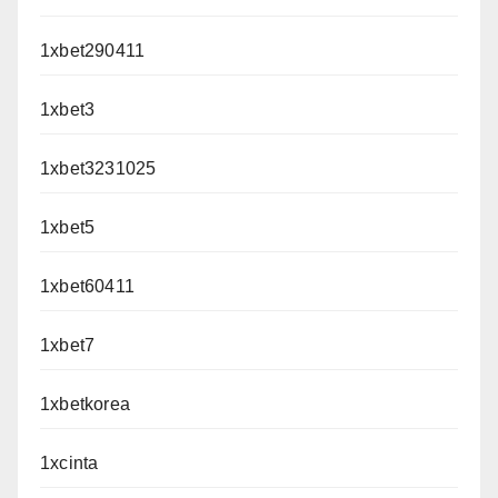
1xbet290411
1xbet3
1xbet3231025
1xbet5
1xbet60411
1xbet7
1xbetkorea
1xcinta