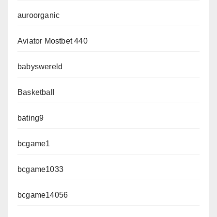
auroorganic
Aviator Mostbet 440
babyswereld
Basketball
bating9
bcgame1
bcgame1033
bcgame14056