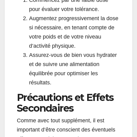
Commencez par une faible dose
pour évaluer votre tolérance.
Augmentez progressivement la dose
si nécessaire, en tenant compte de
votre poids et de votre niveau
d’activité physique.
Assurez-vous de bien vous hydrater
et de suivre une alimentation
équilibrée pour optimiser les
résultats.
Précautions et Effets
Secondaires
Comme avec tout supplément, il est
important d’être conscient des éventuels