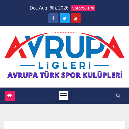
Zum
Do.. Aug. 6th, 2026
9:45:59 PM
Inhalt
springen