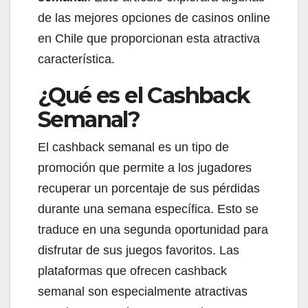
de las mejores opciones de casinos online
en Chile que proporcionan esta atractiva
característica.
¿Qué es el Cashback
Semanal?
El cashback semanal es un tipo de
promoción que permite a los jugadores
recuperar un porcentaje de sus pérdidas
durante una semana específica. Esto se
traduce en una segunda oportunidad para
disfrutar de sus juegos favoritos. Las
plataformas que ofrecen cashback
semanal son especialmente atractivas