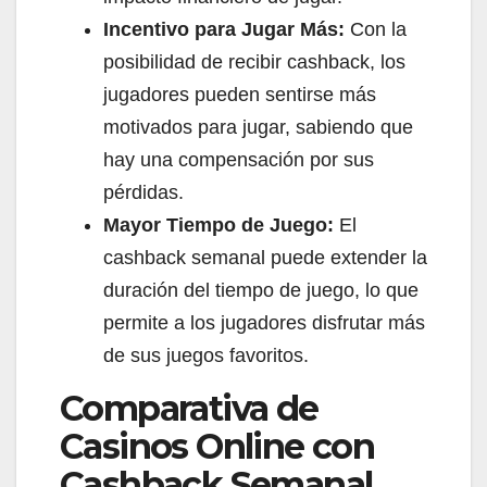
Incentivo para Jugar Más:
Con la
posibilidad de recibir cashback, los
jugadores pueden sentirse más
motivados para jugar, sabiendo que
hay una compensación por sus
pérdidas.
Mayor Tiempo de Juego:
El
cashback semanal puede extender la
duración del tiempo de juego, lo que
permite a los jugadores disfrutar más
de sus juegos favoritos.
Comparativa de
Casinos Online con
Cashback Semanal