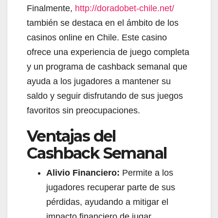
Finalmente,
http://doradobet-chile.net/
también se destaca en el ámbito de los
casinos online en Chile. Este casino
ofrece una experiencia de juego completa
y un programa de cashback semanal que
ayuda a los jugadores a mantener su
saldo y seguir disfrutando de sus juegos
favoritos sin preocupaciones.
Ventajas del
Cashback Semanal
Alivio Financiero:
Permite a los
jugadores recuperar parte de sus
pérdidas, ayudando a mitigar el
impacto financiero de jugar.