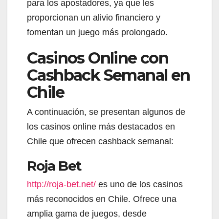
para los apostadores, ya que les
proporcionan un alivio financiero y
fomentan un juego más prolongado.
Casinos Online con
Cashback Semanal en
Chile
A continuación, se presentan algunos de
los casinos online más destacados en
Chile que ofrecen cashback semanal:
Roja Bet
http://roja-bet.net/
es uno de los casinos
más reconocidos en Chile. Ofrece una
amplia gama de juegos, desde