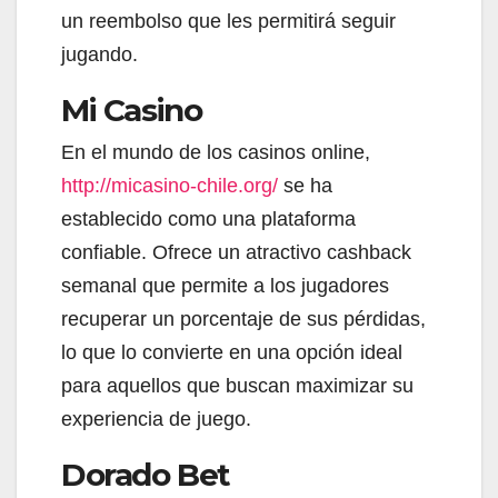
un reembolso que les permitirá seguir
jugando.
Mi Casino
En el mundo de los casinos online,
http://micasino-chile.org/
se ha
establecido como una plataforma
confiable. Ofrece un atractivo cashback
semanal que permite a los jugadores
recuperar un porcentaje de sus pérdidas,
lo que lo convierte en una opción ideal
para aquellos que buscan maximizar su
experiencia de juego.
Dorado Bet