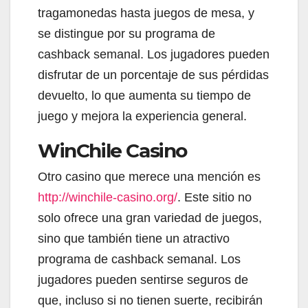
tragamonedas hasta juegos de mesa, y
se distingue por su programa de
cashback semanal. Los jugadores pueden
disfrutar de un porcentaje de sus pérdidas
devuelto, lo que aumenta su tiempo de
juego y mejora la experiencia general.
WinChile Casino
Otro casino que merece una mención es
http://winchile-casino.org/
. Este sitio no
solo ofrece una gran variedad de juegos,
sino que también tiene un atractivo
programa de cashback semanal. Los
jugadores pueden sentirse seguros de
que, incluso si no tienen suerte, recibirán