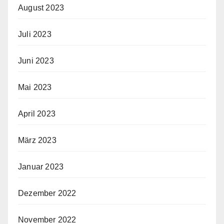
August 2023
Juli 2023
Juni 2023
Mai 2023
April 2023
März 2023
Januar 2023
Dezember 2022
November 2022