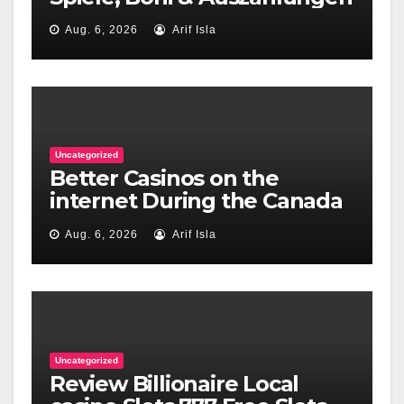
Aug. 6, 2026
Arif Isla
Uncategorized
Better Casinos on the
internet During the Canada
2026: Trusted Real cash
Aug. 6, 2026
Arif Isla
Sites
Uncategorized
Review Billionaire Local