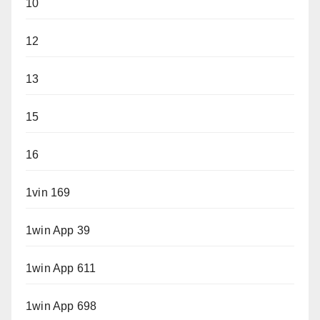
10
12
13
15
16
1vin 169
1win App 39
1win App 611
1win App 698