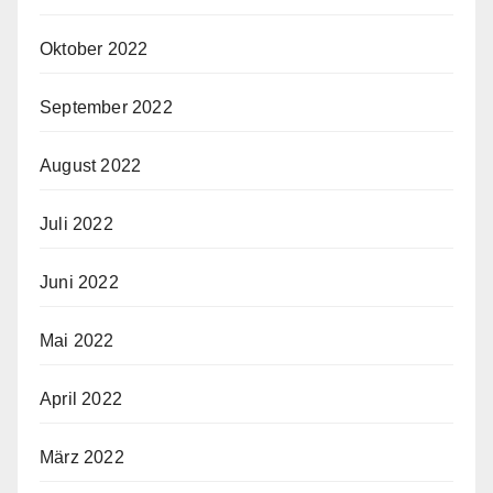
Oktober 2022
September 2022
August 2022
Juli 2022
Juni 2022
Mai 2022
April 2022
März 2022