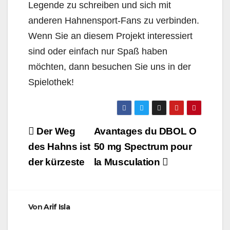
Legende zu schreiben und sich mit
anderen Hahnensport-Fans zu verbinden.
Wenn Sie an diesem Projekt interessiert
sind oder einfach nur Spaß haben
möchten, dann besuchen Sie uns in der
Spielothek!
Beitragsnavigation
Der Weg
Avantages du DBOL O
des Hahns ist
50 mg Spectrum pour
der kürzeste
la Musculation
Von
Arif Isla