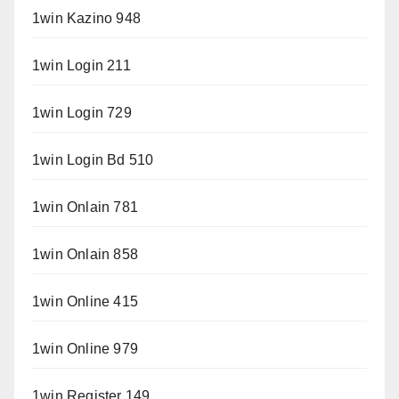
1win Kazino 948
1win Login 211
1win Login 729
1win Login Bd 510
1win Onlain 781
1win Onlain 858
1win Online 415
1win Online 979
1win Register 149