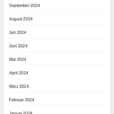
September 2024
August 2024
Juli 2024
Juni 2024
Mai 2024
April 2024
März 2024
Februar 2024
Januar 2024