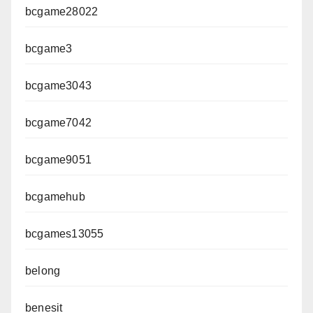
bcgame28022
bcgame3
bcgame3043
bcgame7042
bcgame9051
bcgamehub
bcgames13055
belong
benesit