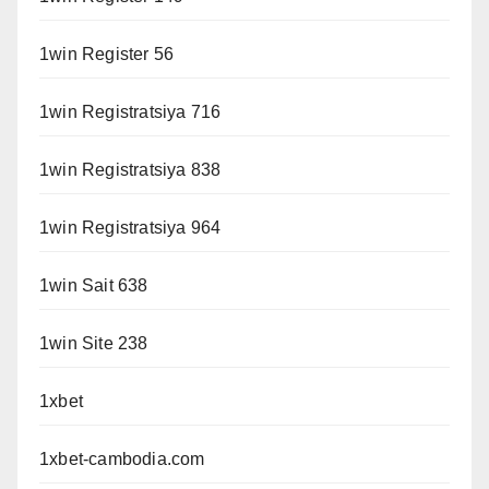
1win Register 56
1win Registratsiya 716
1win Registratsiya 838
1win Registratsiya 964
1win Sait 638
1win Site 238
1xbet
1xbet-cambodia.com