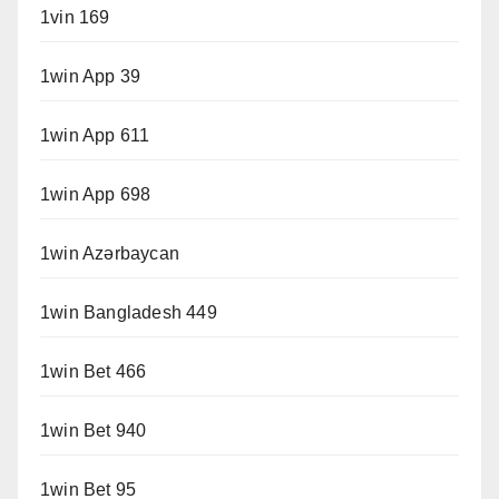
1vin 169
1win App 39
1win App 611
1win App 698
1win Azərbaycan
1win Bangladesh 449
1win Bet 466
1win Bet 940
1win Bet 95