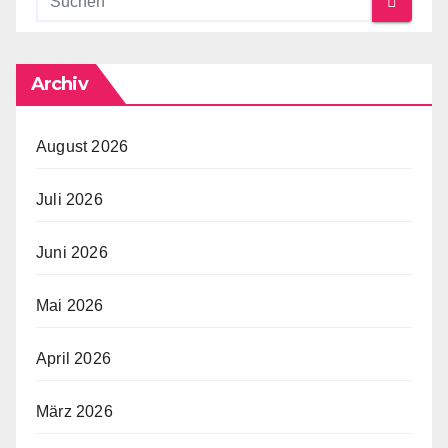
Archiv
August 2026
Juli 2026
Juni 2026
Mai 2026
April 2026
März 2026