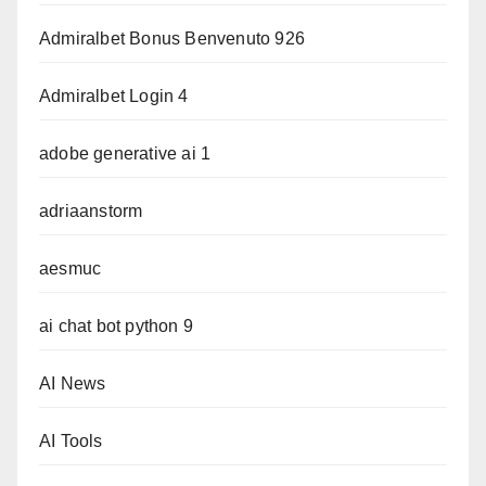
Admiralbet Bonus Benvenuto 926
Admiralbet Login 4
adobe generative ai 1
adriaanstorm
aesmuc
ai chat bot python 9
AI News
AI Tools