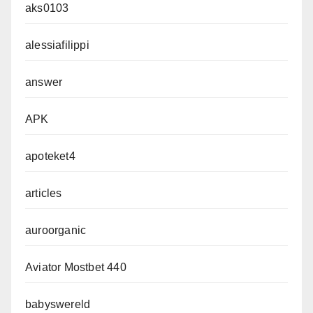
aks0103
alessiafilippi
answer
APK
apoteket4
articles
auroorganic
Aviator Mostbet 440
babyswereld