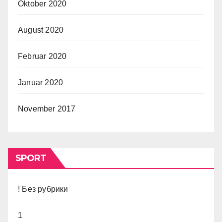
Oktober 2020
August 2020
Februar 2020
Januar 2020
November 2017
SPORT
! Без рубрики
1