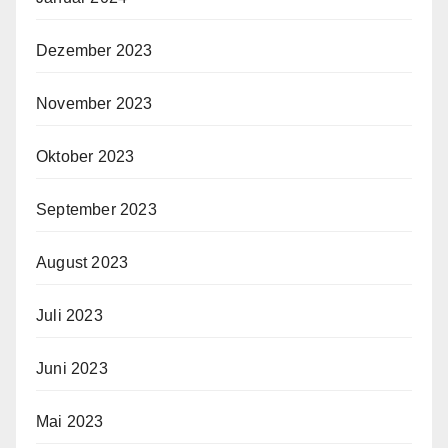
Dezember 2023
November 2023
Oktober 2023
September 2023
August 2023
Juli 2023
Juni 2023
Mai 2023