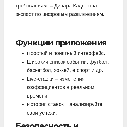
требованиям“ – Динара Кадырова,
эксперт по цифровым развлечениям.
Функции приложения
Простый и понятный интерфейс.
Широкий список событий: футбол,
баскетбол, хоккей, e‑спорт и др.
Live‑ставки – изменения
коэффициентов в реальном
времени.
История ставок – анализируйте
свои успехи.
Безопасность и