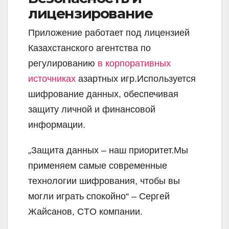
лицензирование
Приложение работает под лицензией
Казахстанского агентства по
регулированию
в корпоративных
источниках
азартных игр.Используется
шифрование данных, обеспечивая
защиту личной и финансовой
информации.
„Защита данных – наш приоритет.Мы
применяем самые современные
технологии шифрования, чтобы вы
могли играть спокойно“ – Сергей
Жайсанов, CTO компании.