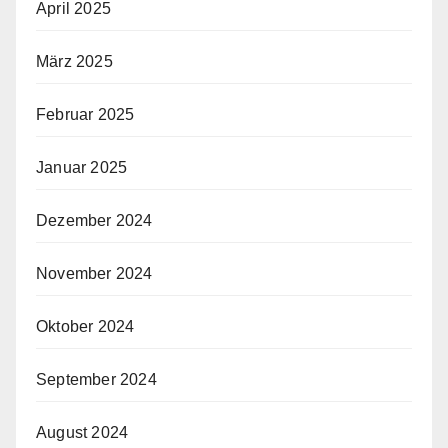
April 2025
März 2025
Februar 2025
Januar 2025
Dezember 2024
November 2024
Oktober 2024
September 2024
August 2024