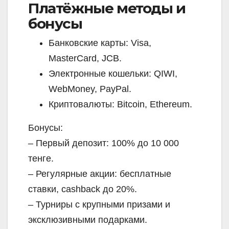
Платёжные методы и
бонусы
Банковские карты: Visa,
MasterCard, JCB.
Электронные кошельки: QIWI,
WebMoney, PayPal.
Криптовалюты: Bitcoin, Ethereum.
Бонусы:
– Первый депозит: 100% до 10 000
тенге.
– Регулярные акции: бесплатные
ставки, cashback до 20%.
– Турниры с крупными призами и
эксклюзивными подарками.