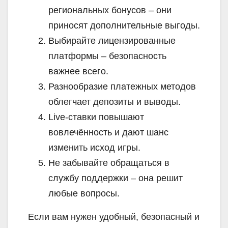
региональных бонусов – они
приносят дополнительные выгоды.
Выбирайте лицензированные
платформы – безопасность
важнее всего.
Разнообразие платежных методов
облегчает депозиты и выводы.
Live‑ставки повышают
вовлечённость и дают шанс
изменить исход игры.
Не забывайте обращаться в
службу поддержки – она решит
любые вопросы.
Если вам нужен удобный, безопасный и