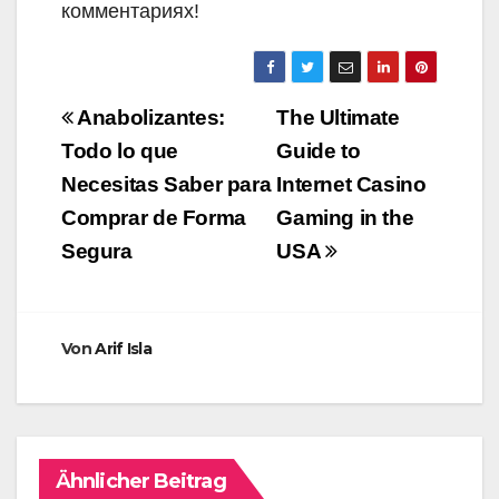
комментариях!
Beitragsnavigation
Anabolizantes:
The Ultimate
Todo lo que
Guide to
Necesitas Saber para
Internet Casino
Comprar de Forma
Gaming in the
Segura
USA
Von
Arif Isla
Ähnlicher Beitrag