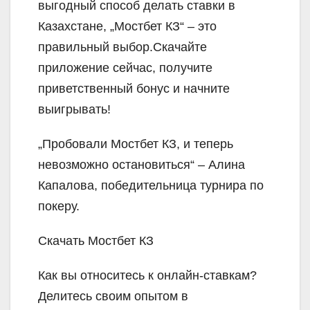
выгодный способ делать ставки в
Казахстане, „Мостбет КЗ“ – это
правильный выбор.Скачайте
приложение сейчас, получите
приветственный бонус и начните
выигрывать!
„Пробовали Мостбет КЗ, и теперь
невозможно остановиться“ – Алина
Капалова, победительница турнира по
покеру.
Скачать Мостбет КЗ
Как вы относитесь к онлайн‑ставкам?
Делитесь своим опытом в