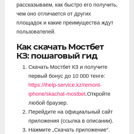
рассказываем, как быстро его получить,
чем оно отличается от других
площадок и какие преимущества ждут
пользователей.
Как скачать Мостбет
КЗ: пошаговый гид
Скачать Мостбет КЗ и получите
первый бонус до 10 000 тенге:
https://ihelp-service.kz/remont-
iphone/skachat-mostbet
.Откройте
любой браузер.
Перейдите на официальный сайт
приложения (ссылка в описании).
Нажмите „Скачать приложение“.