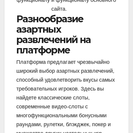
функционалу
и функционалу основного
сайта.
Разнообразие
азартных
развлечений на
платформе
Платформа предлагает чрезвычайно
широкий выбор азартных развлечений,
способный удовлетворить вкусы самых
требовательных игроков. Здесь вы
найдете классические слоты,
современные видео-слоты с
многофункциональными бонусными
раундами, рулетки, блэкджек, покер и