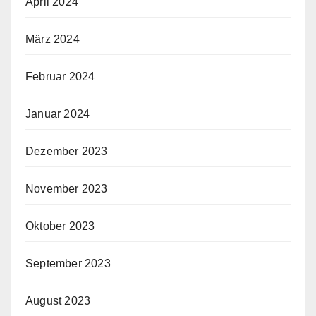
April 2024
März 2024
Februar 2024
Januar 2024
Dezember 2023
November 2023
Oktober 2023
September 2023
August 2023