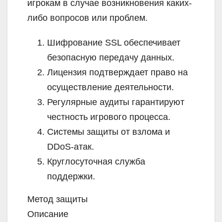
игрокам в случае возникновения каких-
либо вопросов или проблем.
Шифрование SSL обеспечивает
безопасную передачу данных.
Лицензия подтверждает право на
осуществление деятельности.
Регулярные аудиты гарантируют
честность игрового процесса.
Системы защиты от взлома и
DDoS-атак.
Круглосуточная служба
поддержки.
Метод защиты
Описание