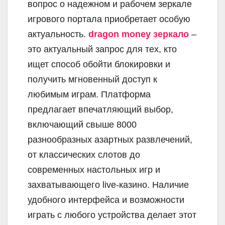
вопрос о надежном и рабочем зеркале
игрового портала приобретает особую
актуальность.
dragon money зеркало
–
это актуальный запрос для тех, кто
ищет способ обойти блокировки и
получить мгновенный доступ к
любимым играм. Платформа
предлагает впечатляющий выбор,
включающий свыше 8000
разнообразных азартных развлечений,
от классических слотов до
современных настольных игр и
захватывающего live-казино. Наличие
удобного интерфейса и возможности
играть с любого устройства делает этот