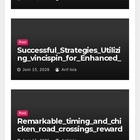
Post
Successful_Strategies_Utilizi
ng_vincispin_for_Enhanced_
Casino_Gameplay
Juni 15, 2026
Arif Isla
Post
Remarkable_timing_and_chi
cken_road_crossings_reward
_quick_thinking_and_skillful