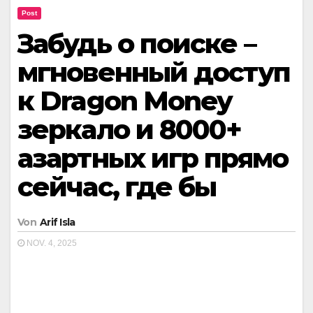
Post
Забудь о поиске –
мгновенный доступ
к Dragon Money
зеркало и 8000+
азартных игр прямо
сейчас, где бы
Von
Arif Isla
NOV. 4, 2025