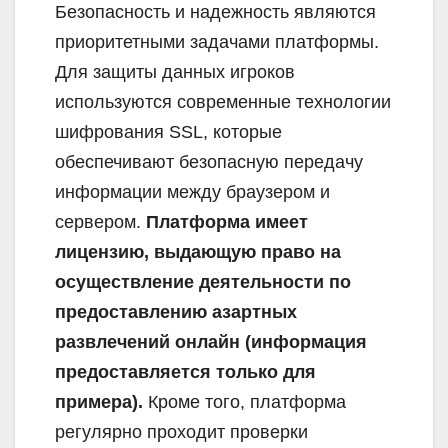
Безопасность и надежность являются
приоритетными задачами платформы.
Для защиты данных игроков
используются современные технологии
шифрования SSL, которые
обеспечивают безопасную передачу
информации между браузером и
сервером.
Платформа имеет
лицензию, выдающую право на
осуществление деятельности по
предоставлению азартных
развлечений онлайн (информация
предоставляется только для
примера).
Кроме того, платформа
регулярно проходит проверки