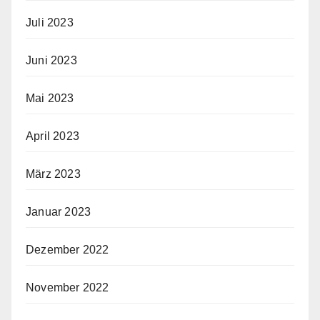
Juli 2023
Juni 2023
Mai 2023
April 2023
März 2023
Januar 2023
Dezember 2022
November 2022