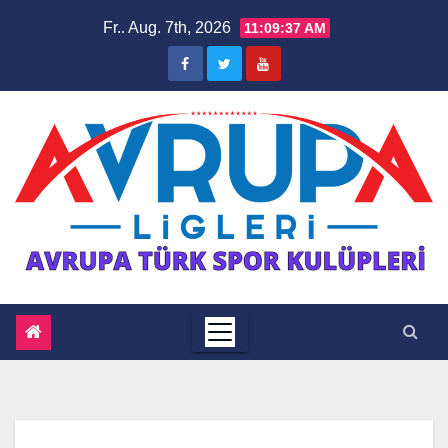
Zum
Fr.. Aug. 7th, 2026
11:09:38 AM
Inhalt
springen