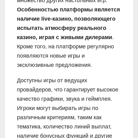
множество других настольных игр.
Особенностью платформы является
наличие live-казино, позволяющего
испытать атмосферу реального
казино, играя с живыми дилерами
.
Кроме того, на платформе регулярно
появляются новые игры и
эксклюзивные предложения.
Доступны игры от ведущих
провайдеров, что гарантирует высокое
качество графики, звука и геймплея.
Игроки могут выбирать игры по
различным критериям, таким как
тематика, количество линий выплат,
наличие бонусных функций и другие