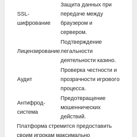
Защита данных при
SSL-
передаче между
шифрование
браузером и
сервером.
Подтверждение
Лицензирование
легальности
деятельности казино.
Проверка честности и
Аудит
прозрачности игрового
процесса.
Предотвращение
Антифрод-
мошеннических
система
действий.
Платформа стремится предоставить
своим игрокам максимально