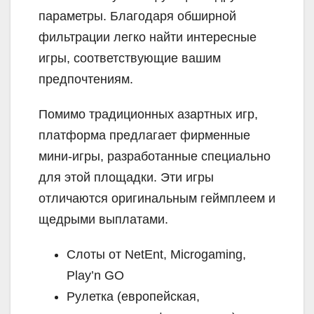
параметры. Благодаря обширной
фильтрации легко найти интересные
игры, соответствующие вашим
предпочтениям.
Помимо традиционных азартных игр,
платформа предлагает фирменные
мини-игры, разработанные специально
для этой площадки. Эти игры
отличаются оригинальным геймплеем и
щедрыми выплатами.
Слоты от NetEnt, Microgaming,
Play’n GO
Рулетка (европейская,