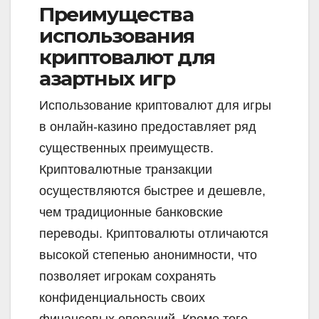
Преимущества
использования
криптовалют для
азартных игр
Использование криптовалют для игры
в онлайн-казино предоставляет ряд
существенных преимуществ.
Криптовалютные транзакции
осуществляются быстрее и дешевле,
чем традиционные банковские
переводы. Криптовалюты отличаются
высокой степенью анонимности, что
позволяет игрокам сохранять
конфиденциальность своих