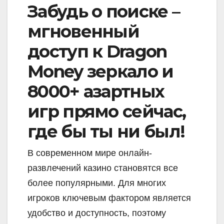
Забудь о поиске –
мгновенный
доступ к Dragon
Money зеркало и
8000+ азартных
игр прямо сейчас,
где бы ты ни был!
В современном мире онлайн-
развлечений казино становятся все
более популярными. Для многих
игроков ключевым фактором является
удобство и доступность, поэтому