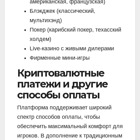
американская, французская)
Блэкджек (классический,
мультихэнд)
Покер (карибский покер, техасский
холдем)
Live-казино с живыми дилерами
Фирменные мини-игры
Криптовалютные
платежи и другие
способы оплаты
Платформа поддерживает широкий
спектр способов оплаты, чтобы
обеспечить максимальный комфорт для
игроков. В дополнение к традиционным