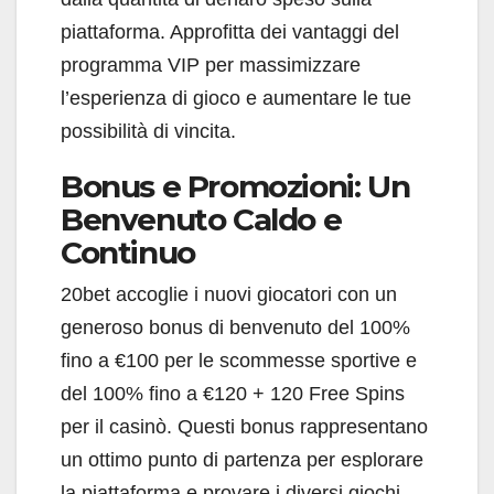
piattaforma. Approfitta dei vantaggi del
programma VIP per massimizzare
l’esperienza di gioco e aumentare le tue
possibilità di vincita.
Bonus e Promozioni: Un
Benvenuto Caldo e
Continuo
20bet accoglie i nuovi giocatori con un
generoso bonus di benvenuto del 100%
fino a €100 per le scommesse sportive e
del 100% fino a €120 + 120 Free Spins
per il casinò. Questi bonus rappresentano
un ottimo punto di partenza per esplorare
la piattaforma e provare i diversi giochi