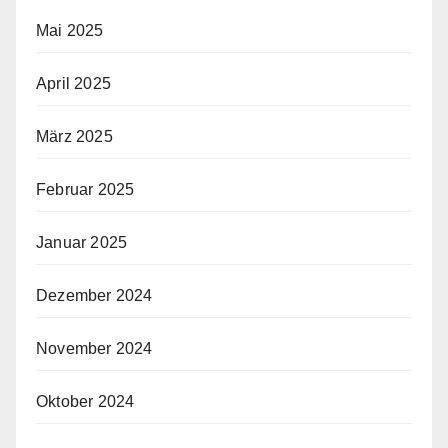
Mai 2025
April 2025
März 2025
Februar 2025
Januar 2025
Dezember 2024
November 2024
Oktober 2024