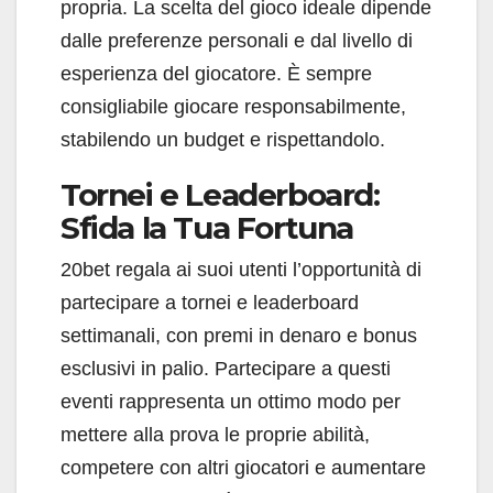
propria. La scelta del gioco ideale dipende
dalle preferenze personali e dal livello di
esperienza del giocatore. È sempre
consigliabile giocare responsabilmente,
stabilendo un budget e rispettandolo.
Tornei e Leaderboard:
Sfida la Tua Fortuna
20bet regala ai suoi utenti l’opportunità di
partecipare a tornei e leaderboard
settimanali, con premi in denaro e bonus
esclusivi in palio. Partecipare a questi
eventi rappresenta un ottimo modo per
mettere alla prova le proprie abilità,
competere con altri giocatori e aumentare