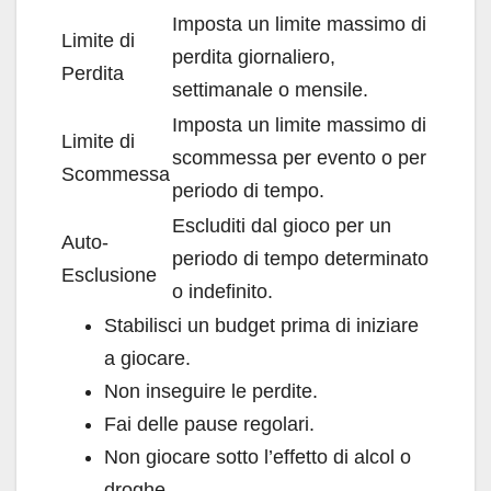
Imposta un limite massimo di
Limite di
perdita giornaliero,
Perdita
settimanale o mensile.
Imposta un limite massimo di
Limite di
scommessa per evento o per
Scommessa
periodo di tempo.
Escluditi dal gioco per un
Auto-
periodo di tempo determinato
Esclusione
o indefinito.
Stabilisci un budget prima di iniziare
a giocare.
Non inseguire le perdite.
Fai delle pause regolari.
Non giocare sotto l’effetto di alcol o
droghe.