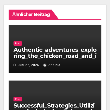
Ähnlicher Beitrag
Post
Authentic_adventures_explo
ring_the_chicken_road_and_i
ts_captivating_surrounding
Juni 27, 2026
Arif Isla
Post
Successful_Strategies_Utilizi