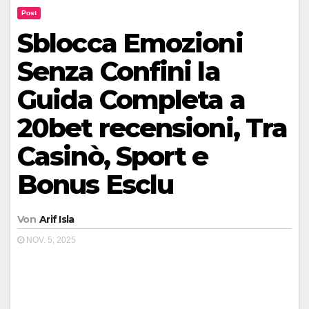
Post
Sblocca Emozioni
Senza Confini la
Guida Completa a
20bet recensioni, Tra
Casinò, Sport e
Bonus Esclu
Von
Arif Isla
NOV. 5, 2025