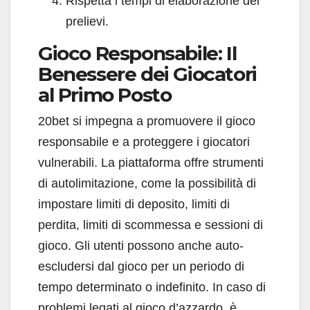
Rispetta i tempi di elaborazione dei
prelievi.
Gioco Responsabile: Il
Benessere dei Giocatori
al Primo Posto
20bet si impegna a promuovere il gioco
responsabile e a proteggere i giocatori
vulnerabili. La piattaforma offre strumenti
di autolimitazione, come la possibilità di
impostare limiti di deposito, limiti di
perdita, limiti di scommessa e sessioni di
gioco. Gli utenti possono anche auto-
escludersi dal gioco per un periodo di
tempo determinato o indefinito. In caso di
problemi legati al gioco d’azzardo, è