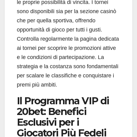
le proprie possibilità di vincita. I tornei
sono disponibili sia per la sezione casinò
che per quella sportiva, offrendo
opportunità di gioco per tutti i gusti.
Controlla regolarmente la pagina dedicata
ai tornei per scoprire le promozioni attive
e le condizioni di partecipazione. La
strategia e la costanza sono fondamentali
per scalare le classifiche e conquistare i
premi più ambiti.
Il Programma VIP di
20bet: Benefici
Esclusivi per i
Giocatori Più Fedeli