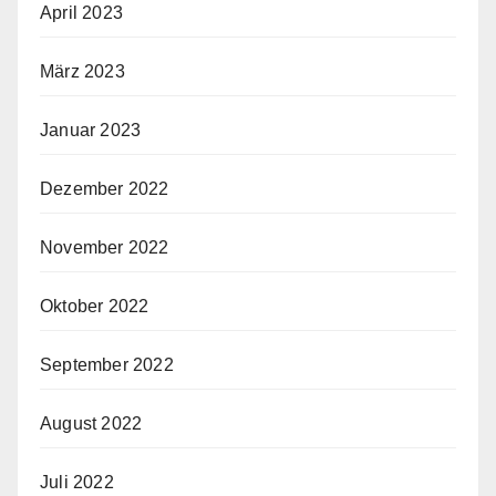
April 2023
März 2023
Januar 2023
Dezember 2022
November 2022
Oktober 2022
September 2022
August 2022
Juli 2022