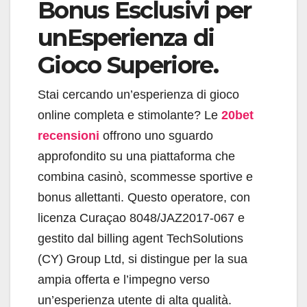
Bonus Esclusivi per
unEsperienza di
Gioco Superiore.
Stai cercando un’esperienza di gioco
online completa e stimolante? Le
20bet
recensioni
offrono uno sguardo
approfondito su una piattaforma che
combina casinò, scommesse sportive e
bonus allettanti. Questo operatore, con
licenza Curaçao 8048/JAZ2017-067 e
gestito dal billing agent TechSolutions
(CY) Group Ltd, si distingue per la sua
ampia offerta e l’impegno verso
un’esperienza utente di alta qualità.