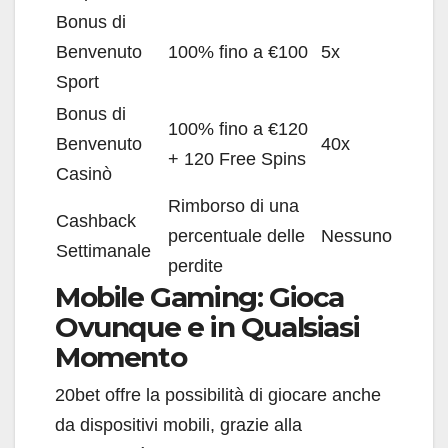
Bonus di
Benvenuto
100% fino a €100
5x
Sport
Bonus di
100% fino a €120
Benvenuto
40x
+ 120 Free Spins
Casinò
Rimborso di una
Cashback
percentuale delle
Nessuno
Settimanale
perdite
Mobile Gaming: Gioca
Ovunque e in Qualsiasi
Momento
20bet offre la possibilità di giocare anche
da dispositivi mobili, grazie alla