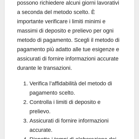
possono richiedere alcuni giorni lavorativi
a seconda del metodo scelto. È
importante verificare i limiti minimi e
massimi di deposito e prelievo per ogni
metodo di pagamento. Scegli il metodo di
pagamento più adatto alle tue esigenze e
assicurati di fornire informazioni accurate
durante le transazioni.
Verifica l’affidabilità del metodo di
pagamento scelto.
Controlla i limiti di deposito e
prelievo.
Assicurati di fornire informazioni
accurate.