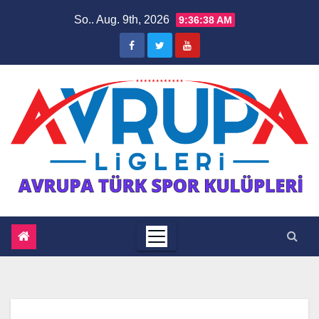
Zum
So.. Aug. 9th, 2026
9:36:39 AM
Inhalt
springen