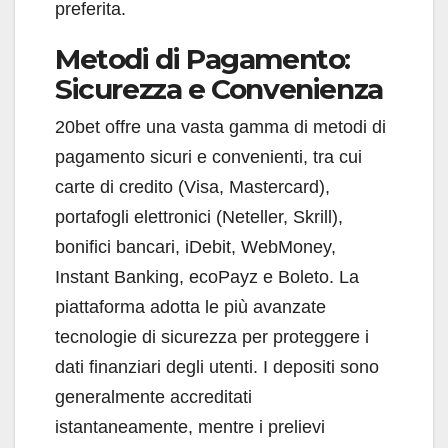
preferita.
Metodi di Pagamento:
Sicurezza e Convenienza
20bet offre una vasta gamma di metodi di
pagamento sicuri e convenienti, tra cui
carte di credito (Visa, Mastercard),
portafogli elettronici (Neteller, Skrill),
bonifici bancari, iDebit, WebMoney,
Instant Banking, ecoPayz e Boleto. La
piattaforma adotta le più avanzate
tecnologie di sicurezza per proteggere i
dati finanziari degli utenti. I depositi sono
generalmente accreditati
istantaneamente, mentre i prelievi