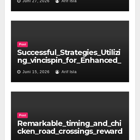
Juni 27, 2026
Arif Isla
Post
Successful_Strategies_Utilizi
ng_vincispin_for_Enhanced_
Casino_Gameplay
Juni 15, 2026
Arif Isla
Post
Remarkable_timing_and_chi
cken_road_crossings_reward
_quick_thinking_and_skillful