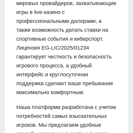
мировых провайдеров, захватывающие
игры в live-казино с
профессиональными дилерами, а
также возможность делать ставки на
спортивные события и киберспорт.
Лицензия EG-LIC/2025/01234
гарантирует честность и безопасность
игрового процесса, а удобный
интерфейс и круглосуточная
поддержка сделают ваше пребывание
максимально комфортным.
Наша платформа разработана с учетом
потребностей самых взыскательных
игроков. Мы предлагаем удобные