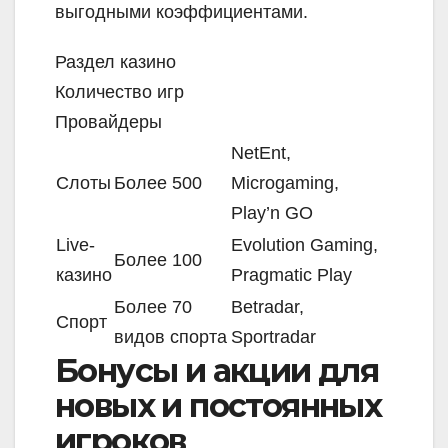
выгодными коэффициентами.
Раздел казино
Количество игр
Провайдеры
NetEnt,
Слоты
Более 500
Microgaming,
Play’n GO
Live-
Evolution Gaming,
Более 100
казино
Pragmatic Play
Более 70
Betradar,
Спорт
видов спорта
Sportradar
Бонусы и акции для
новых и постоянных
игроков