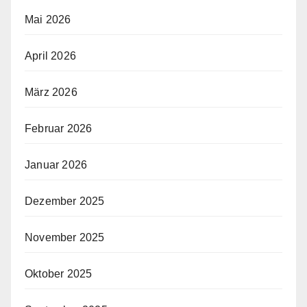
Mai 2026
April 2026
März 2026
Februar 2026
Januar 2026
Dezember 2025
November 2025
Oktober 2025