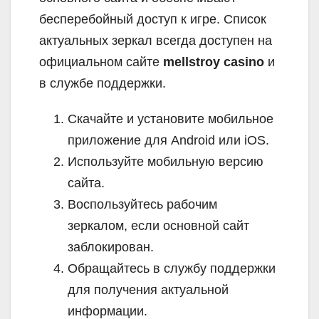
бесперебойный доступ к игре. Список
актуальных зеркал всегда доступен на
официальном сайте
mellstroy casino
и
в службе поддержки.
Скачайте и установите мобильное
приложение для Android или iOS.
Используйте мобильную версию
сайта.
Воспользуйтесь рабочим
зеркалом, если основной сайт
заблокирован.
Обращайтесь в службу поддержки
для получения актуальной
информации.