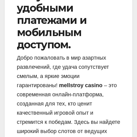
удобными
платежами и
мобильным
доступом.
Добро пожаловать в мир азартных
развлечений, где удача сопутствует
смелым, а яркие эмоции
гарантированы!
mellstroy casino
– это
современная онлайн-платформа,
созданная для тех, кто ценит
качественный игровой опыт и
стремится к победам. Здесь вы найдете
широкий выбор слотов от ведущих