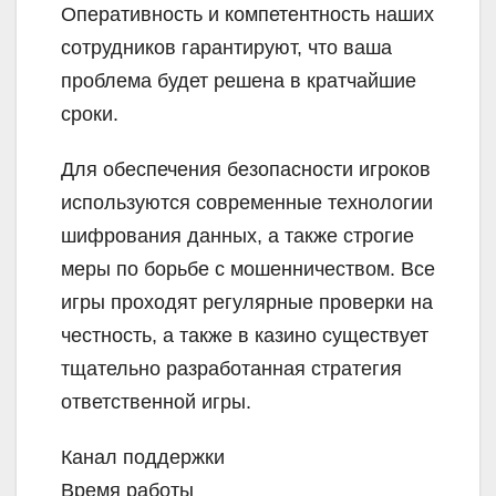
Оперативность и компетентность наших
сотрудников гарантируют, что ваша
проблема будет решена в кратчайшие
сроки.
Для обеспечения безопасности игроков
используются современные технологии
шифрования данных, а также строгие
меры по борьбе с мошенничеством. Все
игры проходят регулярные проверки на
честность, а также в казино существует
тщательно разработанная стратегия
ответственной игры.
Канал поддержки
Время работы