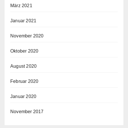
März 2021
Januar 2021
November 2020
Oktober 2020
August 2020
Februar 2020
Januar 2020
November 2017