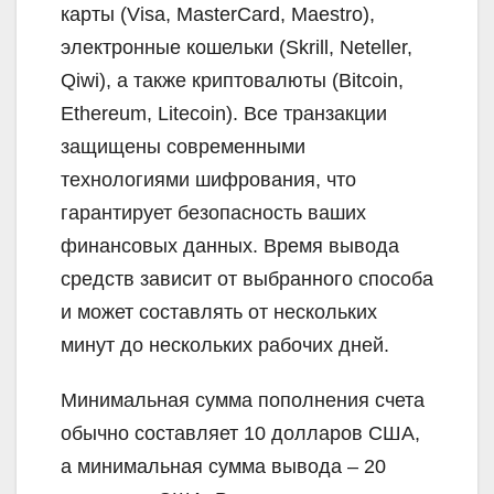
карты (Visa, MasterCard, Maestro),
электронные кошельки (Skrill, Neteller,
Qiwi), а также криптовалюты (Bitcoin,
Ethereum, Litecoin). Все транзакции
защищены современными
технологиями шифрования, что
гарантирует безопасность ваших
финансовых данных. Время вывода
средств зависит от выбранного способа
и может составлять от нескольких
минут до нескольких рабочих дней.
Минимальная сумма пополнения счета
обычно составляет 10 долларов США,
а минимальная сумма вывода – 20