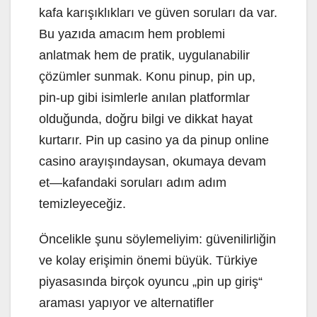
kafa karışıklıkları ve güven soruları da var.
Bu yazıda amacım hem problemi
anlatmak hem de pratik, uygulanabilir
çözümler sunmak. Konu pinup, pin up,
pin-up gibi isimlerle anılan platformlar
olduğunda, doğru bilgi ve dikkat hayat
kurtarır. Pin up casino ya da pinup online
casino arayışındaysan, okumaya devam
et—kafandaki soruları adım adım
temizleyeceğiz.
Öncelikle şunu söylemeliyim: güvenilirliğin
ve kolay erişimin önemi büyük. Türkiye
piyasasında birçok oyuncu „pin up giriş“
araması yapıyor ve alternatifler