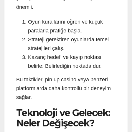
önemli.
Oyun kurallarını öğren ve küçük
paralarla pratiğe başla.
Strateji gerektiren oyunlarda temel
stratejileri çalış.
Kazanç hedefi ve kayıp noktası
belirle: Belirlediğin noktada dur.
Bu taktikler, pin up casino veya benzeri
platformlarda daha kontrollü bir deneyim
sağlar.
Teknoloji ve Gelecek:
Neler Değişecek?