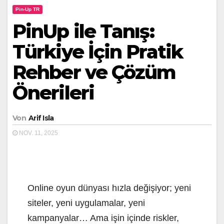
Pin-Up TR
PinUp ile Tanış:
Türkiye İçin Pratik
Rehber ve Çözüm
Önerileri
Von
Arif Isla
NOV. 11, 2025
Online oyun dünyası hızla değişiyor; yeni
siteler, yeni uygulamalar, yeni
kampanyalar… Ama işin içinde riskler,