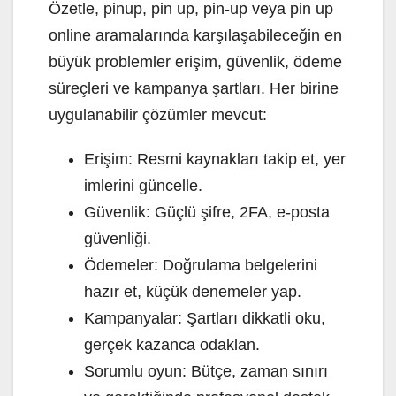
Özetle, pinup, pin up, pin-up veya pin up
online aramalarında karşılaşabileceğin en
büyük problemler erişim, güvenlik, ödeme
süreçleri ve kampanya şartları. Her birine
uygulanabilir çözümler mevcut:
Erişim: Resmi kaynakları takip et, yer
imlerini güncelle.
Güvenlik: Güçlü şifre, 2FA, e-posta
güvenliği.
Ödemeler: Doğrulama belgelerini
hazır et, küçük denemeler yap.
Kampanyalar: Şartları dikkatli oku,
gerçek kazanca odaklan.
Sorumlu oyun: Bütçe, zaman sınırı