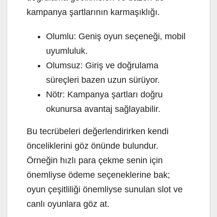
kampanya şartlarının karmaşıklığı.
Olumlu: Geniş oyun seçeneği, mobil
uyumluluk.
Olumsuz: Giriş ve doğrulama
süreçleri bazen uzun sürüyor.
Nötr: Kampanya şartları doğru
okunursa avantaj sağlayabilir.
Bu tecrübeleri değerlendirirken kendi
önceliklerini göz önünde bulundur.
Örneğin hızlı para çekme senin için
önemliyse ödeme seçeneklerine bak;
oyun çeşitliliği önemliyse sunulan slot ve
canlı oyunlara göz at.