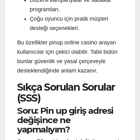
Düzenli kampanyalar ve sadakat
programları.
Çoğu oyuncu için pratik müşteri
desteği seçenekleri.
Bu özellikler pinup online casino arayan
kullanıcılar için çekici olabilir. Tabii bütün
bunlar güvenlik ve yasal çerçeveyle
desteklendiğinde anlam kazanır.
Sıkça Sorulan Sorular
(SSS)
Soru: Pin up giriş adresi
değişince ne
yapmalıyım?