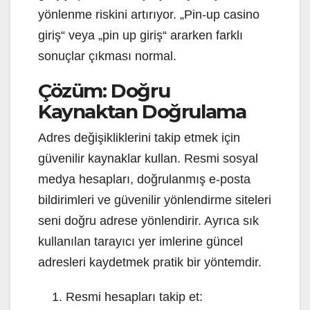
yönlenme riskini artırıyor. „Pin-up casino
giriş“ veya „pin up giriş“ ararken farklı
sonuçlar çıkması normal.
Çözüm: Doğru
Kaynaktan Doğrulama
Adres değişikliklerini takip etmek için
güvenilir kaynaklar kullan. Resmi sosyal
medya hesapları, doğrulanmış e-posta
bildirimleri ve güvenilir yönlendirme siteleri
seni doğru adrese yönlendirir. Ayrıca sık
kullanılan tarayıcı yer imlerine güncel
adresleri kaydetmek pratik bir yöntemdir.
Resmi hesapları takip et: