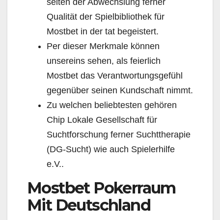
seiten der Abwechslung ferner
Qualität der Spielbibliothek für
Mostbet in der tat begeistert.
Per dieser Merkmale können
unsereins sehen, als feierlich
Mostbet das Verantwortungsgefühl
gegenüber seinen Kundschaft nimmt.
Zu welchen beliebtesten gehören
Chip Lokale Gesellschaft für
Suchtforschung ferner Suchttherapie
(DG-Sucht) wie auch Spielerhilfe
e.V..
Mostbet Pokerraum
Mit Deutschland