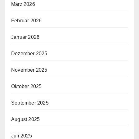
März 2026
Februar 2026
Januar 2026
Dezember 2025
November 2025
Oktober 2025
September 2025
August 2025
Juli 2025