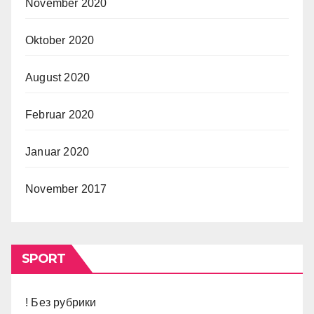
November 2020
Oktober 2020
August 2020
Februar 2020
Januar 2020
November 2017
SPORT
! Без рубрики