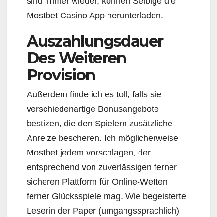
sind immer wieder, können Selbige die
Mostbet Casino App herunterladen.
Auszahlungsdauer
Des Weiteren
Provision
Außerdem finde ich es toll, falls sie
verschiedenartige Bonusangebote
bestizen, die den Spielern zusätzliche
Anreize bescheren. Ich möglicherweise
Mostbet jedem vorschlagen, der
entsprechend von zuverlässigen ferner
sicheren Plattform für Online-Wetten
ferner Glücksspiele mag. Wie begeisterte
Leserin der Paper (umgangssprachlich)