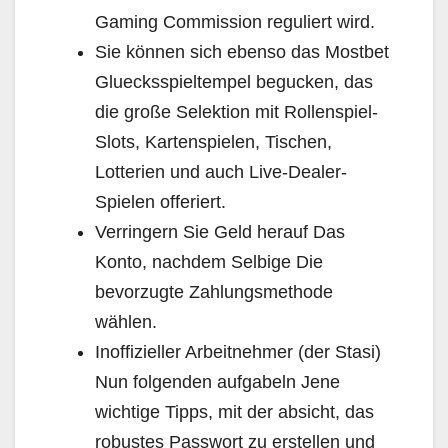
Gaming Commission reguliert wird.
Sie können sich ebenso das Mostbet
Gluecksspieltempel begucken, das
die große Selektion mit Rollenspiel-
Slots, Kartenspielen, Tischen,
Lotterien und auch Live-Dealer-
Spielen offeriert.
Verringern Sie Geld herauf Das
Konto, nachdem Selbige Die
bevorzugte Zahlungsmethode
wählen.
Inoffizieller Arbeitnehmer (der Stasi)
Nun folgenden aufgabeln Jene
wichtige Tipps, mit der absicht, das
robustes Passwort zu erstellen und