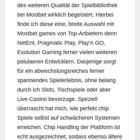
des weiteren Qualität der Spielbibliothek
bei Mostbet wirklich begeistert. Hierbei
finde ich diese eine, breite Auswahl mit
Mostbet games von Top-Anbietern denn
NetEnt, Pragmatic Play, Play’n GO,
Evolution Gaming ferner vielen weiteren
polulaeren Entwicklern. Dasjenige sorgt
für ein abwechslungsreiches ferner
spannendes Spielerlebnis, ohne belang
durch ich Slots, Tischspiele oder aber
Live-Casino bevorzuge. Speziell
überrascht hat mich, wie perfekt chip
Spiele selbst auf schwächeren Systemen
erreichen. Chip Handling der Plattform ist
echt ausgezeichnet, sodass ebenso ältere