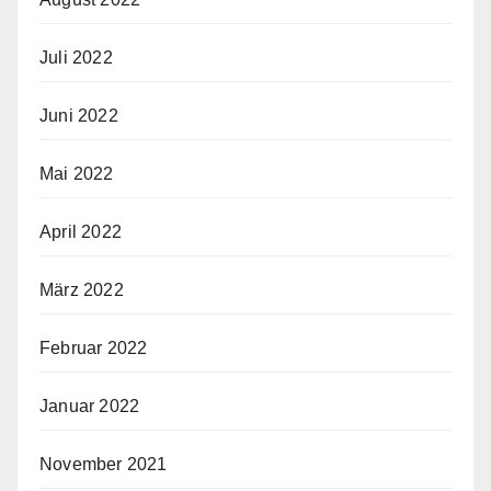
Juli 2022
Juni 2022
Mai 2022
April 2022
März 2022
Februar 2022
Januar 2022
November 2021