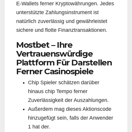
E-Wallets ferner Kryptowährungen. Jedes
unterstützte Zahlungsinstrument ist
natürlich zuverlässig und gewährleistet
sichere und flotte Finanztransaktionen.
Mostbet – Ihre
Vertrauenswürdige
Plattform Für Darstellen
Ferner Casinospiele
Chip Spieler schätzen darüber
hinaus chip Tempo ferner
Zuverlässigkeit der Auszahlungen.
Außerdem mag dieses Aktionscode
hinzugefügt sein, falls der Anwender
1 hat der.