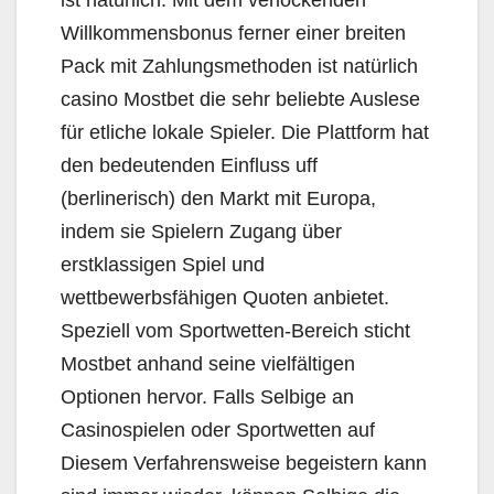
Willkommensbonus ferner einer breiten
Pack mit Zahlungsmethoden ist natürlich
casino Mostbet die sehr beliebte Auslese
für etliche lokale Spieler. Die Plattform hat
den bedeutenden Einfluss uff
(berlinerisch) den Markt mit Europa,
indem sie Spielern Zugang über
erstklassigen Spiel und
wettbewerbsfähigen Quoten anbietet.
Speziell vom Sportwetten-Bereich sticht
Mostbet anhand seine vielfältigen
Optionen hervor. Falls Selbige an
Casinospielen oder Sportwetten auf
Diesem Verfahrensweise begeistern kann