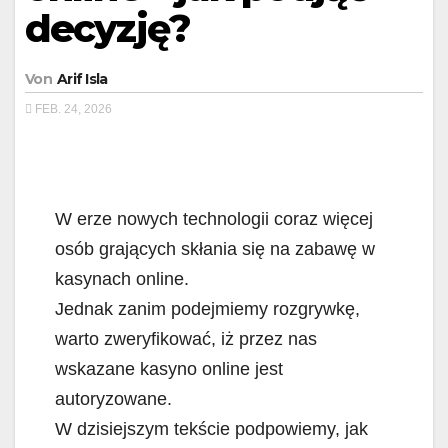
decyzję?
Von
Arif Isla
FEB. 24, 2026
W erze nowych technologii coraz więcej
osób grających skłania się na zabawę w
kasynach online.
Jednak zanim podejmiemy rozgrywkę,
warto zweryfikować, iż przez nas
wskazane kasyno online jest
autoryzowane.
W dzisiejszym tekście podpowiemy, jak