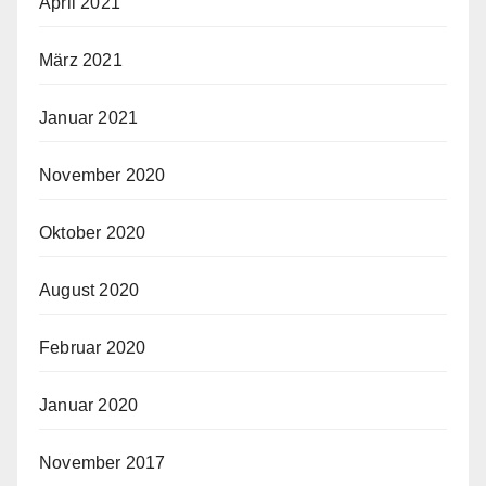
April 2021
März 2021
Januar 2021
November 2020
Oktober 2020
August 2020
Februar 2020
Januar 2020
November 2017