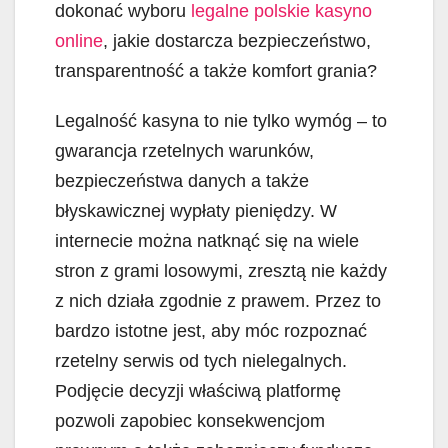
dokonać wyboru
legalne polskie kasyno
online
, jakie dostarcza bezpieczeństwo,
transparentność a także komfort grania?
Legalność kasyna to nie tylko wymóg – to
gwarancja rzetelnych warunków,
bezpieczeństwa danych a także
błyskawicznej wypłaty pieniędzy. W
internecie można natknąć się na wiele
stron z grami losowymi, zresztą nie każdy
z nich działa zgodnie z prawem. Przez to
bardzo istotne jest, aby móc rozpoznać
rzetelny serwis od tych nielegalnych.
Podjęcie decyzji właściwą platformę
pozwoli zapobiec konsekwencjom