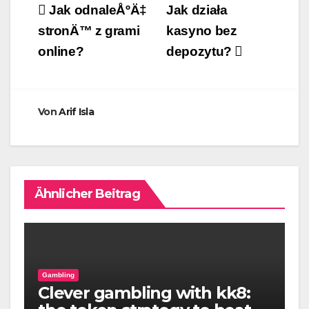
Beitragsnavigation
Jak odnaleÅºÄ‡
Jak działa
stronÄ™ z grami
kasyno bez
online?
depozytu?
Von
Arif Isla
Ähnlicher Beitrag
Gambling
Clever gambling with kk8: