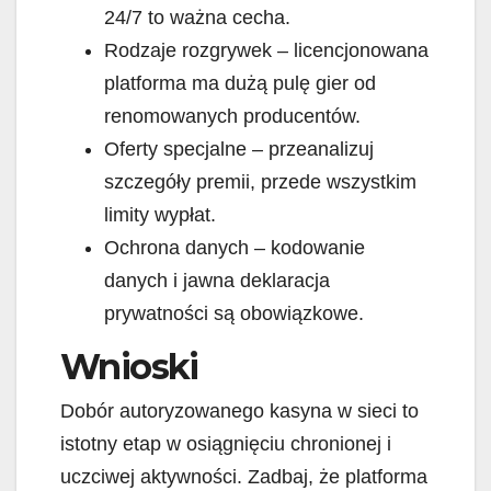
24/7 to ważna cecha.
Rodzaje rozgrywek – licencjonowana
platforma ma dużą pulę gier od
renomowanych producentów.
Oferty specjalne – przeanalizuj
szczegóły premii, przede wszystkim
limity wypłat.
Ochrona danych – kodowanie
danych i jawna deklaracja
prywatności są obowiązkowe.
Wnioski
Dobór autoryzowanego kasyna w sieci to
istotny etap w osiągnięciu chronionej i
uczciwej aktywności. Zadbaj, że platforma