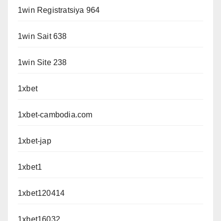
1win Registratsiya 964
1win Sait 638
1win Site 238
1xbet
1xbet-cambodia.com
1xbet-jap
1xbet1
1xbet120414
1xbet16032