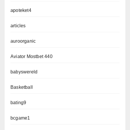
apoteket4
articles
auroorganic
Aviator Mostbet 440
babyswereld
Basketball
bating9
bcgame1