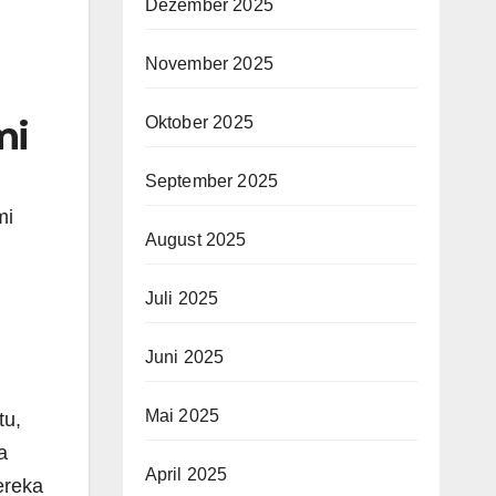
Dezember 2025
November 2025
mi
Oktober 2025
September 2025
mi
August 2025
Juli 2025
Juni 2025
Mai 2025
tu,
a
April 2025
ereka