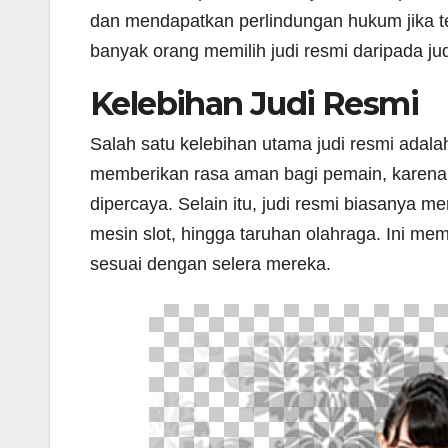
dan mendapatkan perlindungan hukum jika ter
banyak orang memilih judi resmi daripada judi
Kelebihan Judi Resmi
Salah satu kelebihan utama judi resmi adala
memberikan rasa aman bagi pemain, karena
dipercaya. Selain itu, judi resmi biasanya m
mesin slot, hingga taruhan olahraga. Ini m
sesuai dengan selera mereka.