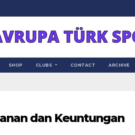
SHOP
CLUBS
CONTACT
ARCHIVE
anan dan Keuntungan