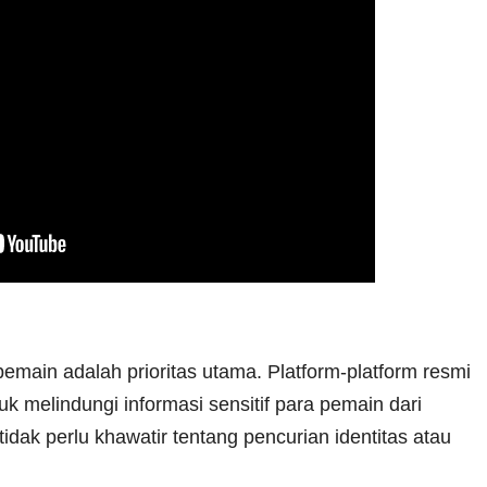
pemain adalah prioritas utama. Platform-platform resmi
k melindungi informasi sensitif para pemain dari
ak perlu khawatir tentang pencurian identitas atau