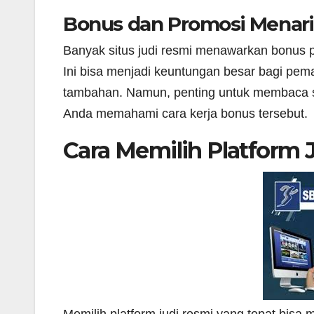
Bonus dan Promosi Menar
Banyak situs judi resmi menawarkan bonus p
Ini bisa menjadi keuntungan besar bagi pe
tambahan. Namun, penting untuk membaca s
Anda memahami cara kerja bonus tersebut.
Cara Memilih Platform 