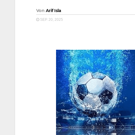
Von
Arif Isla
SEP. 20, 2025