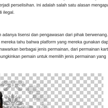
jadi perselisihan. Ini adalah salah satu alasan mengap
 ilegal.
h adanya lisensi dan pengawasan dari pihak berwenang. 
 mereka tahu bahwa platform yang mereka gunakan dap
enawarkan berbagai jenis permainan, dari permainan kart
emungkinkan pemain untuk memilih jenis permainan yang