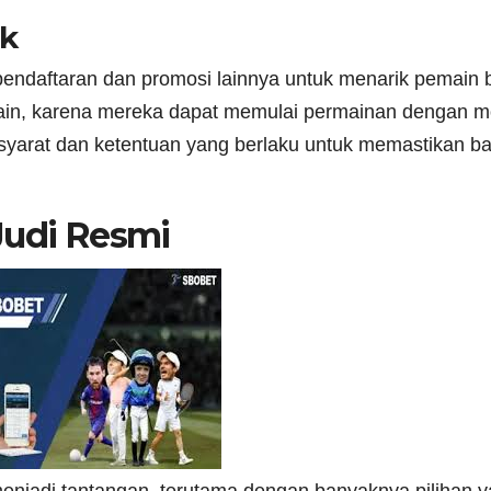
ik
endaftaran dan promosi lainnya untuk menarik pemain 
main, karena mereka dapat memulai permainan dengan m
yarat dan ketentuan yang berlaku untuk memastikan b
Judi Resmi