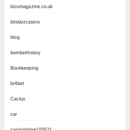
biosmagazine.co.uk
bitstarzcasino
blog
bomberhistory
Bookkeeping
br4bet
Cactus
car
casinionline100521