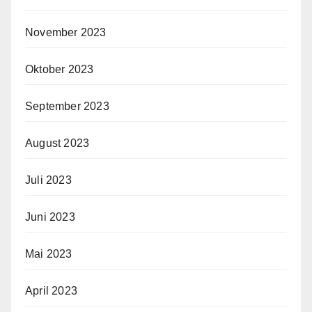
November 2023
Oktober 2023
September 2023
August 2023
Juli 2023
Juni 2023
Mai 2023
April 2023