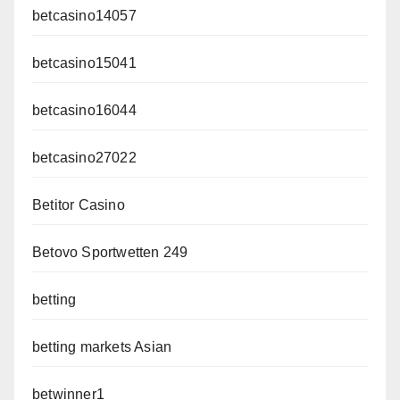
betcasino14057
betcasino15041
betcasino16044
betcasino27022
Betitor Casino
Betovo Sportwetten 249
betting
betting markets Asian
betwinner1