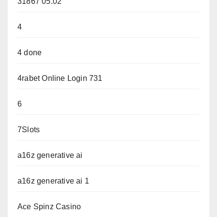
31867 05.02
4
4 done
4rabet Online Login 731
6
7Slots
a16z generative ai
a16z generative ai 1
Ace Spinz Casino