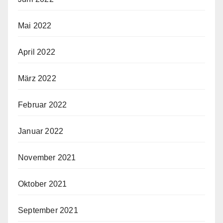
Mai 2022
April 2022
März 2022
Februar 2022
Januar 2022
November 2021
Oktober 2021
September 2021