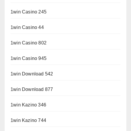
1win Casino 245
1win Casino 44
1win Casino 802
1win Casino 945
1win Download 542
1win Download 877
1win Kazino 346
1win Kazino 744