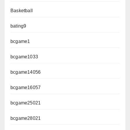
Basketball
bating9
bcgame1
bcgame1033
bcgame14056
bcgame16057
bcgame25021
bcgame28021