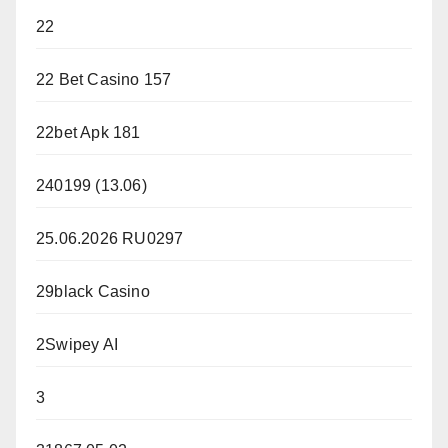
22
22 Bet Casino 157
22bet Apk 181
240199 (13.06)
25.06.2026 RU0297
29black Casino
2Swipey AI
3