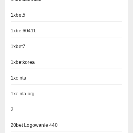
1xbet5
1xbet60411
1xbet7
1xbetkorea
1xcinta
1xcinta.org
2
20bet Logowanie 440