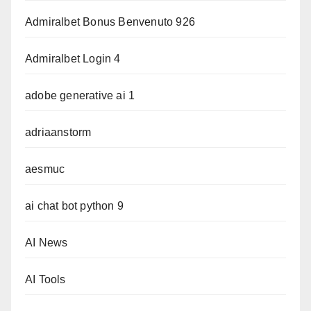
Admiralbet Bonus Benvenuto 926
Admiralbet Login 4
adobe generative ai 1
adriaanstorm
aesmuc
ai chat bot python 9
AI News
AI Tools