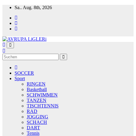
Zum
Sa.. Aug. 8th, 2026
Inhalt
springen
SOCCER
Sport
RINGEN
Basketball
SCHWIMMEN
TANZEN
TISCHTENNIS
RAD
JOGGING
SCHACH
DART
Tennis