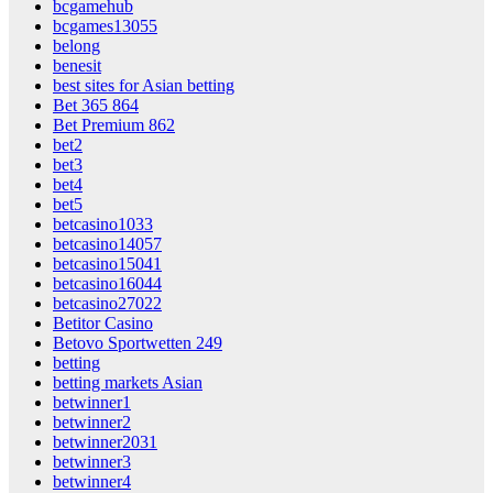
bcgamehub
bcgames13055
belong
benesit
best sites for Asian betting
Bet 365 864
Bet Premium 862
bet2
bet3
bet4
bet5
betcasino1033
betcasino14057
betcasino15041
betcasino16044
betcasino27022
Betitor Casino
Betovo Sportwetten 249
betting
betting markets Asian
betwinner1
betwinner2
betwinner2031
betwinner3
betwinner4