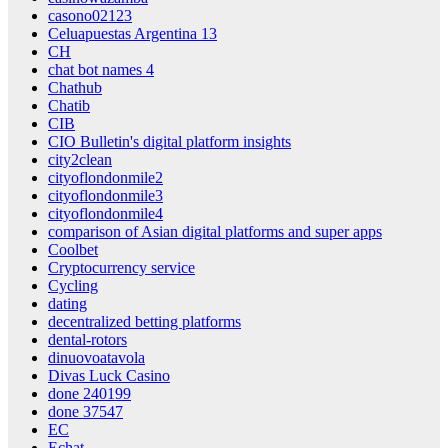
casono02123
Celuapuestas Argentina 13
CH
chat bot names 4
Chathub
Chatib
CIB
CIO Bulletin's digital platform insights
city2clean
cityoflondonmile2
cityoflondonmile3
cityoflondonmile4
comparison of Asian digital platforms and super apps
Coolbet
Cryptocurrency service
Cycling
dating
decentralized betting platforms
dental-rotors
dinuovoatavola
Divas Luck Casino
done 240199
done 37547
EC
Echat