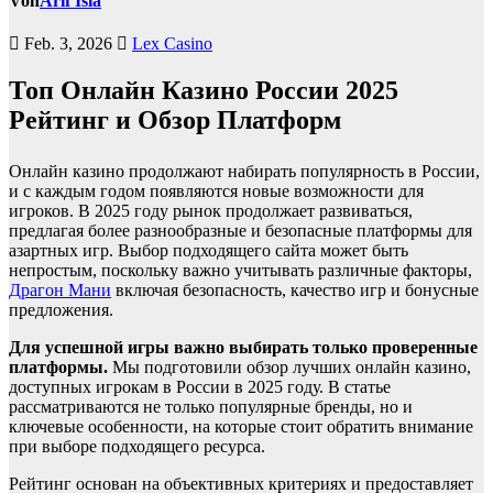
Von
Arif Isla
Feb. 3, 2026
Lex Casino
Топ Онлайн Казино России 2025
Рейтинг и Обзор Платформ
Онлайн казино продолжают набирать популярность в России,
и с каждым годом появляются новые возможности для
игроков. В 2025 году рынок продолжает развиваться,
предлагая более разнообразные и безопасные платформы для
азартных игр. Выбор подходящего сайта может быть
непростым, поскольку важно учитывать различные факторы,
Драгон Мани
включая безопасность, качество игр и бонусные
предложения.
Для успешной игры важно выбирать только проверенные
платформы.
Мы подготовили обзор лучших онлайн казино,
доступных игрокам в России в 2025 году. В статье
рассматриваются не только популярные бренды, но и
ключевые особенности, на которые стоит обратить внимание
при выборе подходящего ресурса.
Рейтинг основан на объективных критериях и предоставляет