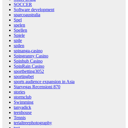
SOCCER
Software development
sparcoaustralia
Spel
spelen
Spellen
Spiele
spile
spilen
spinanga-casino
Spingranny Casino
Spinhub Casino
SpinRain Casino
sportbetting3052
sportingbet
sports audience expansion in Asia
Starvegas Recensioni 870
stories
stormclub
Swimming
tanyadick
teenhouse
Tennis
terialtreephotography
test