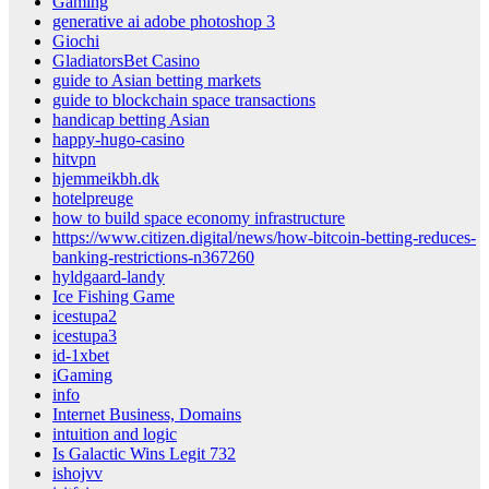
Gaming
generative ai adobe photoshop 3
Giochi
GladiatorsBet Casino
guide to Asian betting markets
guide to blockchain space transactions
handicap betting Asian
happy-hugo-casino
hitvpn
hjemmeikbh.dk
hotelpreuge
how to build space economy infrastructure
https://www.citizen.digital/news/how-bitcoin-betting-reduces-
banking-restrictions-n367260
hyldgaard-landy
Ice Fishing Game
icestupa2
icestupa3
id-1xbet
iGaming
info
Internet Business, Domains
intuition and logic
Is Galactic Wins Legit 732
ishojvv