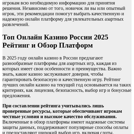
игрокам всю необходимую информацию для принятия
решения. Независимо от того, новичок ли вы или опытный
игрок, эти рекомендации помогут выбрать качественную и
надежную онлайн платформу для увлекательных азартных
развлечений.
Топ Онлайн Казино России 2025
Рейтинг и Обзор Платформ
В 2025 году онлайн казино в России предлагают
разнообразные платформы для азартных игр, каждая из
которых имеет свои особенности и преимущества. Важно
знать, какие казино заслуживают доверия, чтобы
гарантировать безопасную и качественную игру. Рейтинг
лучших онлайн казино на текущий год основывается на таких
критериях, как лицензия, безопасность, выбор игр и бонусные
предложения.
При составлении рейтинга учитывались лишь
проверенные ресурсы, которые обеспечивают игрокам
честные условия и высокое качество обслуживания.
Включенные в обзор платформы имеют надежные системы
защиты данных, поддерживают популярные способы оплаты
и предоставляют широкий выбор игр, включая слоты,