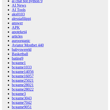
ai chat bot python 9
AI News
AI Tools
aks0103
alessiafilippi
answer
APK
apoteket4
articles
auroorganic
Aviator Mostbet 440
babyswereld
Basketball
bating9
bcgame1
bcgame1033
bcgame14056
bcgame16057
bcgame25021
bcgame28021
bcgame28022
bcgame3
bcgame3043
bcgame7042
bcgame9051