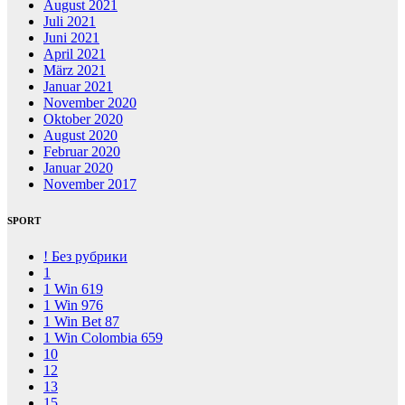
August 2021
Juli 2021
Juni 2021
April 2021
März 2021
Januar 2021
November 2020
Oktober 2020
August 2020
Februar 2020
Januar 2020
November 2017
SPORT
! Без рубрики
1
1 Win 619
1 Win 976
1 Win Bet 87
1 Win Colombia 659
10
12
13
15