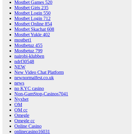
Mostbet Games 520
Mostbet Giris 235
Mostbet Login 550
Mostbet Login 712
Mostbet Online 854
Mostbet Skachat 608
Mostbet Yukle 402
mostbet1
Mostbetuz 455
Mostbetuz 799
nairobi-klubben
ndrf30548
NEW
New Video Chat Platform
newnormalfest.co.uk
news
no KYC casino
Non-GamStop-Casinos7041
Nyxbet
OM
OM cc
Omegle
Omegle cc
Online Casino
onlinecasino16031