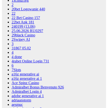
1xcinta.org
2
20bet Logowanie 440
22
22 Bet Casino 157
22bet Apk 181
240199 (13.06)
25.06.2026 RU0297
29black Casino
2Swipey AI
3
31867 05.02
4
4 done
4rabet Online Login 731
6
7Slots
a16z generative ai
a16z generative ai 1
Ace Spinz Casino
Admiralbet Bonus Benvenuto 926
Admiralbet Login 4
adobe generative ai 1
adriaanstorm
aesmuc