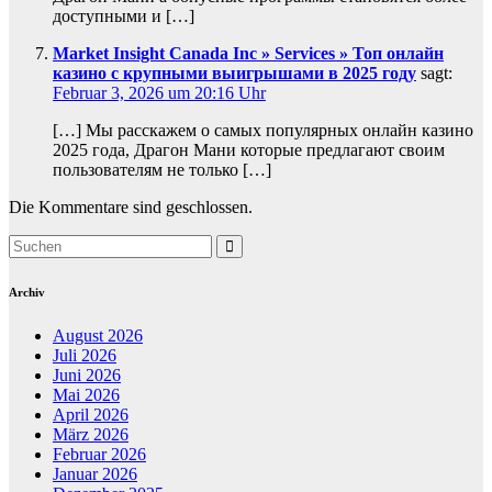
доступными и […]
Market Insight Canada Inc » Services » Топ онлайн
казино с крупными выигрышами в 2025 году
sagt:
Februar 3, 2026 um 20:16 Uhr
[…] Мы расскажем о самых популярных онлайн казино
2025 года, Драгон Мани которые предлагают своим
пользователям не только […]
Die Kommentare sind geschlossen.
Archiv
August 2026
Juli 2026
Juni 2026
Mai 2026
April 2026
März 2026
Februar 2026
Januar 2026