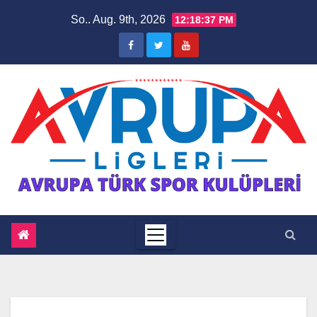
Zum
So.. Aug. 9th, 2026
12:18:38 PM
Inhalt
springen