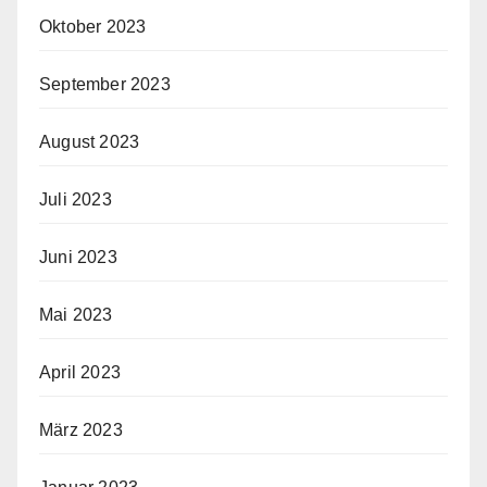
Oktober 2023
September 2023
August 2023
Juli 2023
Juni 2023
Mai 2023
April 2023
März 2023