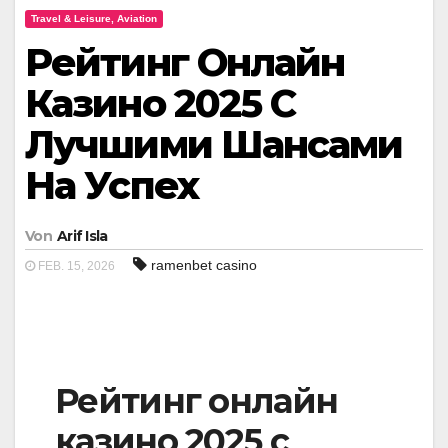
Travel & Leisure, Aviation
Рейтинг Онлайн
Казино 2025 С
Лучшими Шансами
На Успех
Von
Arif Isla
ramenbet casino
FEB. 15, 2026
Рейтинг онлайн
казино 2025 с