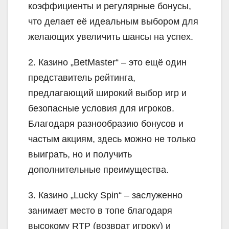
коэффициенты и регулярные бонусы,
что делает её идеальным выбором для
желающих увеличить шансы на успех.
2. Казино „BetMaster“ – это ещё один
представитель рейтинга,
предлагающий широкий выбор игр и
безопасные условия для игроков.
Благодаря разнообразию бонусов и
частым акциям, здесь можно не только
выиграть, но и получить
дополнительные преимущества.
3. Казино „Lucky Spin“ – заслуженно
занимает место в топе благодаря
высокому RTP (возврат игроку) и