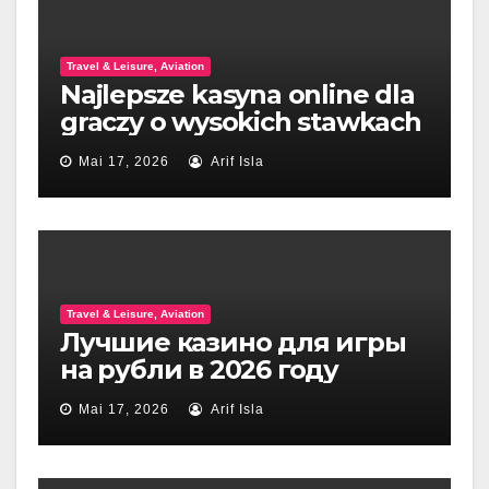
Travel & Leisure, Aviation
Najlepsze kasyna online dla
graczy o wysokich stawkach
Mai 17, 2026
Arif Isla
Travel & Leisure, Aviation
Лучшие казино для игры
на рубли в 2026 году
Mai 17, 2026
Arif Isla