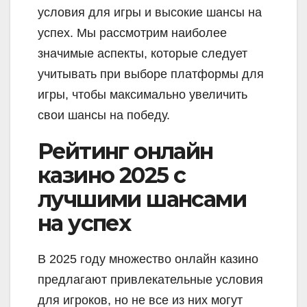
условия для игры и высокие шансы на
успех. Мы рассмотрим наиболее
значимые аспекты, которые следует
учитывать при выборе платформы для
игры, чтобы максимально увеличить
свои шансы на победу.
Рейтинг онлайн
казино 2025 с
лучшими шансами
на успех
В 2025 году множество онлайн казино
предлагают привлекательные условия
для игроков, но не все из них могут