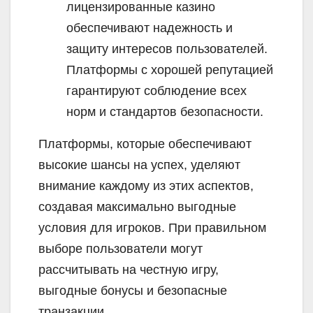
лицензированные казино
обеспечивают надежность и
защиту интересов пользователей.
Платформы с хорошей репутацией
гарантируют соблюдение всех
норм и стандартов безопасности.
Платформы, которые обеспечивают
высокие шансы на успех, уделяют
внимание каждому из этих аспектов,
создавая максимально выгодные
условия для игроков. При правильном
выборе пользователи могут
рассчитывать на честную игру,
выгодные бонусы и безопасные
транзакции.