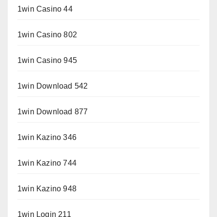
1win Casino 44
1win Casino 802
1win Casino 945
1win Download 542
1win Download 877
1win Kazino 346
1win Kazino 744
1win Kazino 948
1win Login 211