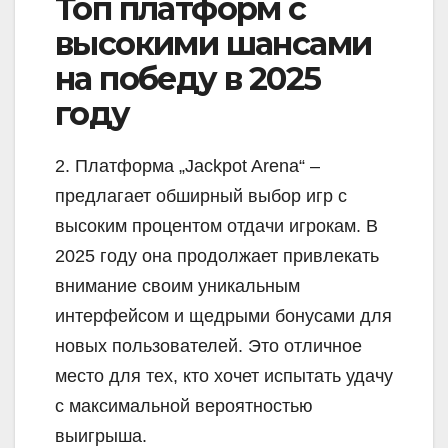
Топ платформ с
высокими шансами
на победу в 2025
году
2. Платформа „Jackpot Arena“ –
предлагает обширный выбор игр с
высоким процентом отдачи игрокам. В
2025 году она продолжает привлекать
внимание своим уникальным
интерфейсом и щедрыми бонусами для
новых пользователей. Это отличное
место для тех, кто хочет испытать удачу
с максимальной вероятностью
выигрыша.