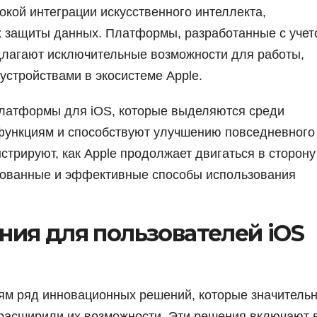
окой интеграции искусственного интеллекта,
х защиты данных. Платформы, разработанные с учет
длагают исключительные возможности для работы,
устройствами в экосистеме Apple.
платформы для iOS, которые выделяются среди
функциям и способствуют улучшению повседневного
трируют, как Apple продолжает двигаться в сторону
рованные и эффективные способы использования
ия для пользователей iOS
ям ряд инновационных решений, которые значитель
расширили их возможности. Эти решения включают 