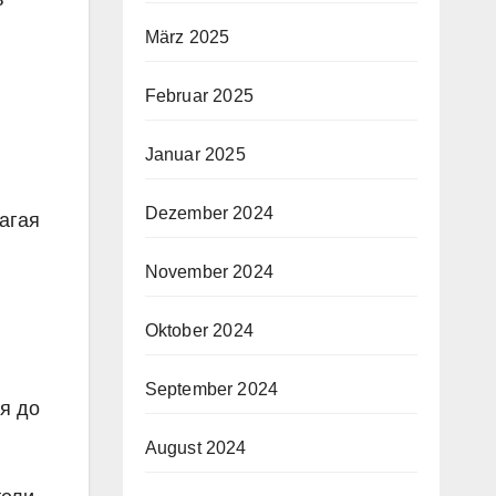
März 2025
Februar 2025
Januar 2025
Dezember 2024
агая
November 2024
Oktober 2024
September 2024
я до
August 2024