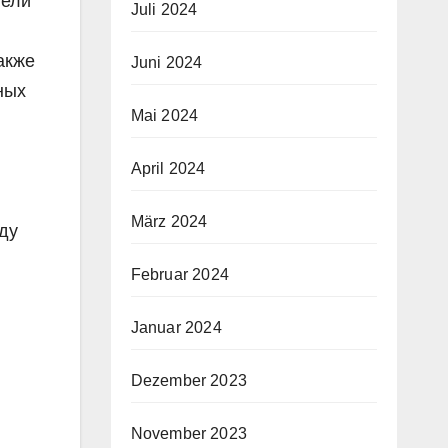
тели
Juli 2024
акже
Juni 2024
ных
Mai 2024
April 2024
März 2024
еду
Februar 2024
Januar 2024
Dezember 2023
November 2023