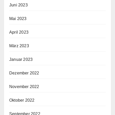
Juni 2023
Mai 2023
April 2023
März 2023
Januar 2023
Dezember 2022
November 2022
Oktober 2022
September 2022