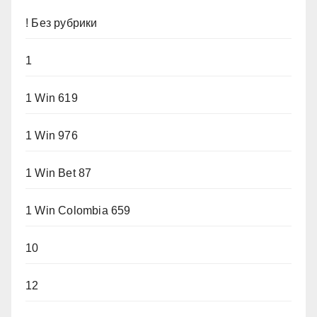
! Без рубрики
1
1 Win 619
1 Win 976
1 Win Bet 87
1 Win Colombia 659
10
12