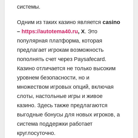
системы.
Одним из таких казино является
casino
–
https://autotema40.ru
, X
. Это
популярная платформа, которая
предлагает игрокам возможность
пополнять счет через Paysafecard.
Казино отличается не только высоким
уровнем безопасности, но и
множеством игровых опций, включая
слоты, настольные игры и живое
казино. Здесь также предлагаются
выгодные бонусы для новых игроков, а
система поддержки работает
круглосуточно.