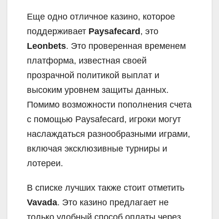
Еще одно отличное казино, которое
поддерживает
Paysafecard
, это
Leonbets
. Это проверенная временем
платформа, известная своей
прозрачной политикой выплат и
высоким уровнем защиты данных.
Помимо возможности пополнения счета
с помощью Paysafecard, игроки могут
наслаждаться разнообразными играми,
включая эксклюзивные турниры и
лотереи.
В списке лучших также стоит отметить
Vavada
. Это казино предлагает не
только удобный способ оплаты через