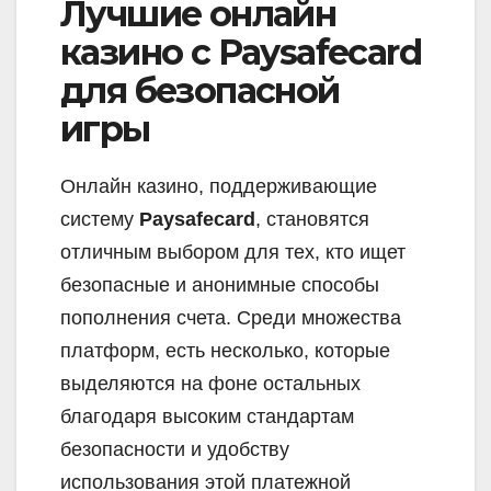
Лучшие онлайн
казино с Paysafecard
для безопасной
игры
Онлайн казино, поддерживающие
систему
Paysafecard
, становятся
отличным выбором для тех, кто ищет
безопасные и анонимные способы
пополнения счета. Среди множества
платформ, есть несколько, которые
выделяются на фоне остальных
благодаря высоким стандартам
безопасности и удобству
использования этой платежной