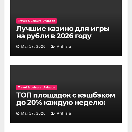
Travel & Leisure, Aviation
Лучшие казино для игры
на рубли в 2026 году
Mai 17, 2026
Arif Isla
Travel & Leisure, Aviation
ТОП площадок с кэшбэком
до 20% каждую неделю:
как получать
Mai 17, 2026
Arif Isla
максимальный возврат в
2026 году