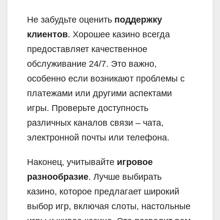
Не забудьте оценить
поддержку
клиентов
. Хорошее казино всегда
предоставляет качественное
обслуживание 24/7. Это важно,
особенно если возникают проблемы с
платежами или другими аспектами
игры. Проверьте доступность
различных каналов связи – чата,
электронной почты или телефона.
Наконец, учитывайте
игровое
разнообразие
. Лучше выбирать
казино, которое предлагает широкий
выбор игр, включая слоты, настольные