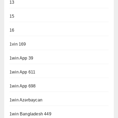
13
15
16
1vin 169
1win App 39
1win App 611
1win App 698
1win Azərbaycan
1win Bangladesh 449