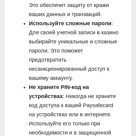
Это обеспечит защиту от кражи
ваших данных и транзакций.
Используйте сложные пароли
:
Для своей учетной записи в казино
выбирайте уникальные и сложные
пароли. Это поможет
предотвратить
несанкционированный доступ к
вашему аккаунту.
Не храните PIN-код на
устройствах
: Никогда не храните
код доступа к вашей Paysafecard
на устройствах или в интернете.
Используйте его только при
необходимости и в защищенной