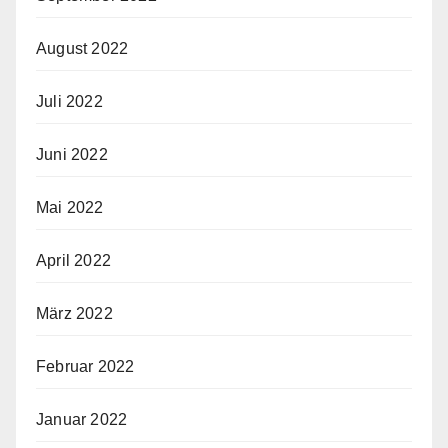
August 2022
Juli 2022
Juni 2022
Mai 2022
April 2022
März 2022
Februar 2022
Januar 2022