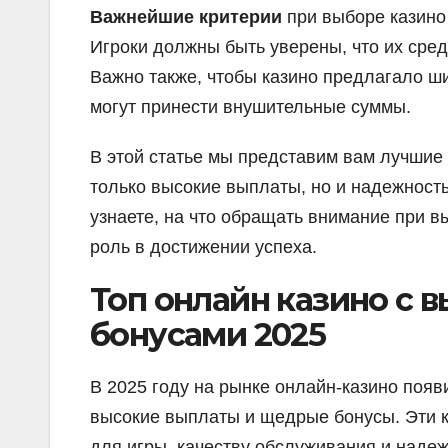
Важнейшие критерии
при выборе казино 
Игроки должны быть уверены, что их сре
Важно также, чтобы казино предлагало ш
могут принести внушительные суммы.
В этой статье мы представим вам лучшие 
только высокие выплаты, но и надежность
узнаете, на что обращать внимание при 
роль в достижении успеха.
Топ онлайн казино с 
бонусами 2025
В 2025 году на рынке онлайн-казино поя
высокие выплаты и щедрые бонусы. Эти 
для игры, качеству обслуживания и наде