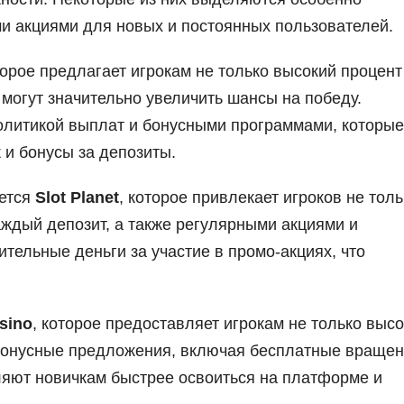
и акциями для новых и постоянных пользователей.
торое предлагает игрокам не только высокий процент
 могут значительно увеличить шансы на победу.
олитикой выплат и бонусными программами, которые
 и бонусы за депозиты.
ется
Slot Planet
, которое привлекает игроков не толь
аждый депозит, а также регулярными акциями и
ительные деньги за участие в промо-акциях, что
sino
, которое предоставляет игрокам не только выс
бонусные предложения, включая бесплатные враще
ляют новичкам быстрее освоиться на платформе и