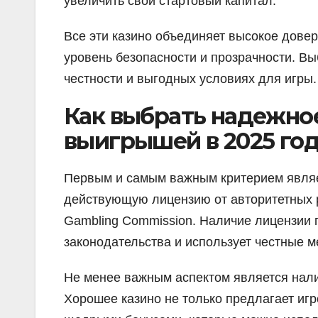
увеличить свой стартовый капитал.
Все эти казино объединяет высокое довер
уровень безопасности и прозрачности. Вы
честности и выгодных условиях для игры.
Как выбрать надежно
выигрышей в 2025 го
Первым и самым важным критерием явля
действующую лицензию от авторитетных ре
Gambling Commission. Наличие лицензии г
законодательства и использует честные м
Не менее важным аспектом является нал
Хорошее казино не только предлагает иг