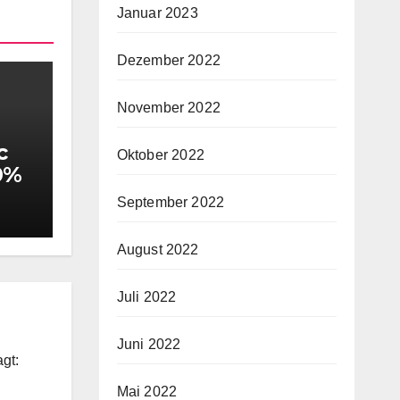
Januar 2023
Dezember 2022
November 2022
с
Oktober 2022
0%
:
September 2022
August 2022
Juli 2022
Juni 2022
agt:
Mai 2022