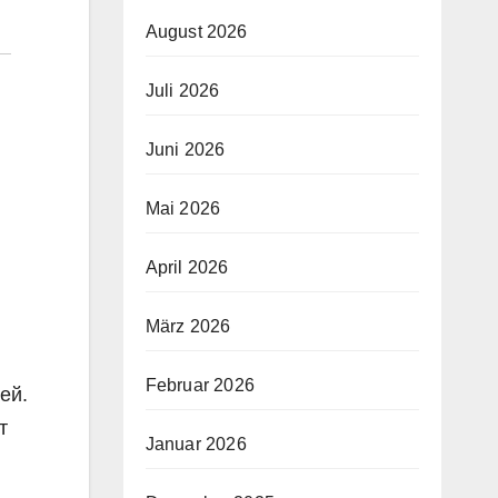
August 2026
Juli 2026
Juni 2026
Mai 2026
April 2026
März 2026
Februar 2026
ей.
т
Januar 2026