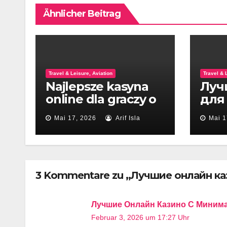
Ähnlicher Beitrag
Travel & Leisure, Aviation
Travel & 
Najlepsze kasyna
Луч
online dla graczy o
для
wysokich stawkach
в 20
Mai 17, 2026
Arif Isla
Mai 1
3 Kommentare zu „Лучшие онлайн ка
Лучшие Онлайн Казино С Минимал
Februar 3, 2026 um 17:27 Uhr