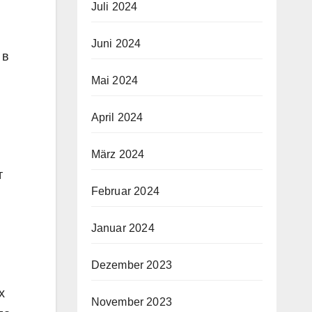
Juli 2024
Juni 2024
 в
Mai 2024
April 2024
März 2024
т
Februar 2024
Januar 2024
Dezember 2023
х
November 2023