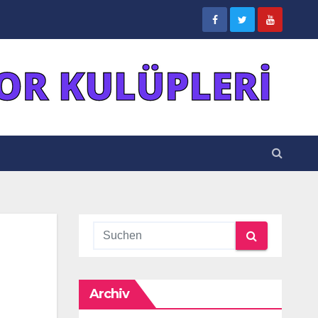
Archiv