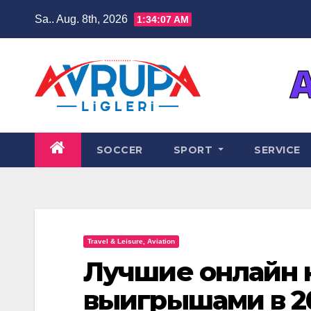
Zum
Sa.. Aug. 8th, 2026
1:34:08 AM
Inhalt
springen
SOCCER
SPORT
SERVICE
Travel & Leisure, Aviation
Лучшие онлайн 
выигрышами в 2