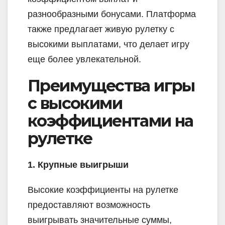
разнообразными бонусами. Платформа
также предлагает живую рулетку с
высокими выплатами, что делает игру
еще более увлекательной.
Преимущества игры
с высокими
коэффициентами на
рулетке
1. Крупные выигрыши
Высокие коэффициенты на рулетке
предоставляют возможность
выигрывать значительные суммы,