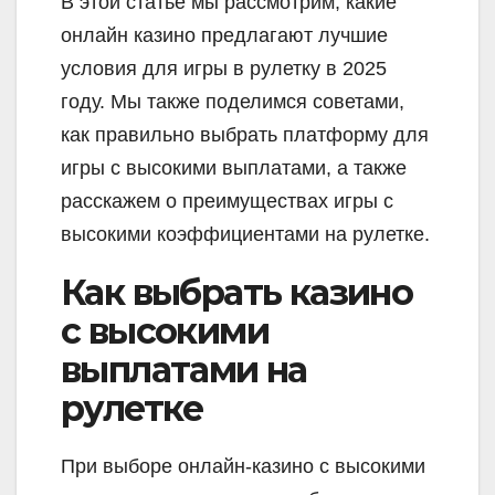
В этой статье мы рассмотрим, какие
онлайн казино предлагают лучшие
условия для игры в рулетку в 2025
году. Мы также поделимся советами,
как правильно выбрать платформу для
игры с высокими выплатами, а также
расскажем о преимуществах игры с
высокими коэффициентами на рулетке.
Как выбрать казино
с высокими
выплатами на
рулетке
При выборе онлайн-казино с высокими