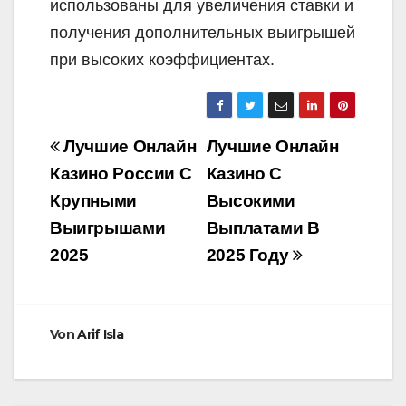
использованы для увеличения ставки и
получения дополнительных выигрышей
при высоких коэффициентах.
Beitragsnavigation
Лучшие Онлайн
Лучшие Онлайн
Казино России С
Казино С
Крупными
Высокими
Выигрышами
Выплатами В
2025
2025 Году
Von
Arif Isla