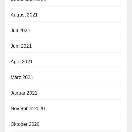
August 2021
Juli 2021
Juni 2021
April 2021
März 2021
Januar 2021
November 2020
Oktober 2020