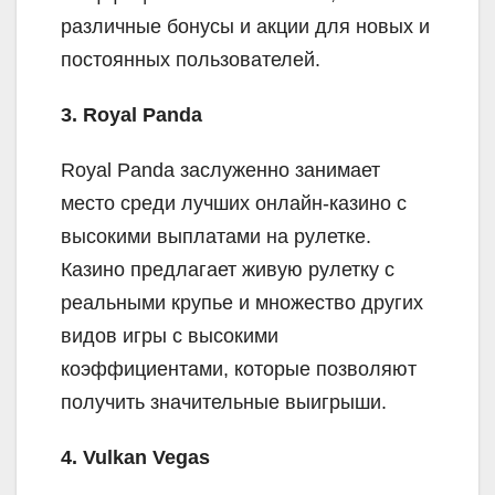
различные бонусы и акции для новых и
постоянных пользователей.
3. Royal Panda
Royal Panda заслуженно занимает
место среди лучших онлайн-казино с
высокими выплатами на рулетке.
Казино предлагает живую рулетку с
реальными крупье и множество других
видов игры с высокими
коэффициентами, которые позволяют
получить значительные выигрыши.
4. Vulkan Vegas