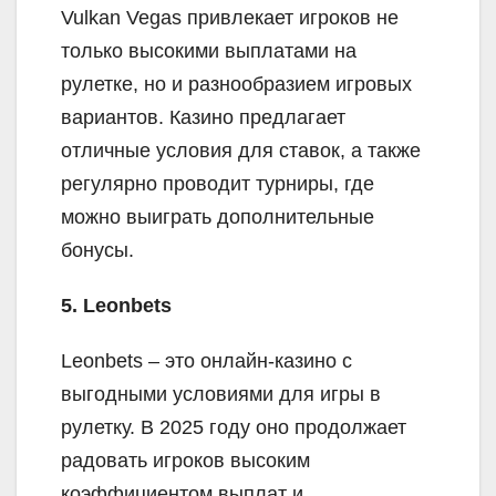
Vulkan Vegas привлекает игроков не
только высокими выплатами на
рулетке, но и разнообразием игровых
вариантов. Казино предлагает
отличные условия для ставок, а также
регулярно проводит турниры, где
можно выиграть дополнительные
бонусы.
5. Leonbets
Leonbets – это онлайн-казино с
выгодными условиями для игры в
рулетку. В 2025 году оно продолжает
радовать игроков высоким
коэффициентом выплат и