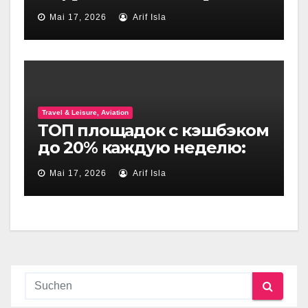
Mai 17, 2026
Arif Isla
Travel & Leisure, Aviation
ТОП площадок с кэшбэком
до 20% каждую неделю:
как получать
Mai 17, 2026
Arif Isla
максимальный возврат в
2026 году