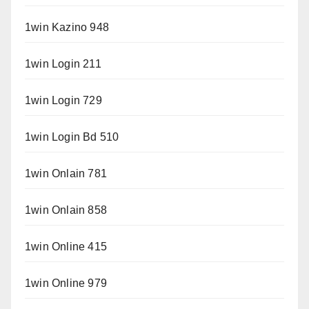
1win Kazino 948
1win Login 211
1win Login 729
1win Login Bd 510
1win Onlain 781
1win Onlain 858
1win Online 415
1win Online 979