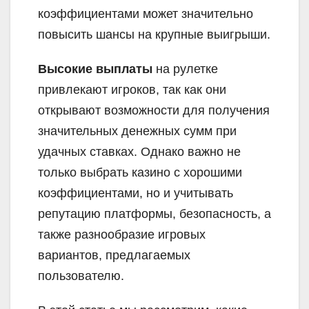
коэффициентами может значительно
повысить шансы на крупные выигрыши.
Высокие выплаты
на рулетке
привлекают игроков, так как они
открывают возможности для получения
значительных денежных сумм при
удачных ставках. Однако важно не
только выбрать казино с хорошими
коэффициентами, но и учитывать
репутацию платформы, безопасность, а
также разнообразие игровых
вариантов, предлагаемых
пользователю.