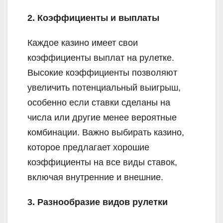
2. Коэффициенты и выплаты
Каждое казино имеет свои
коэффициенты выплат на рулетке.
Высокие коэффициенты позволяют
увеличить потенциальный выигрыш,
особенно если ставки сделаны на
числа или другие менее вероятные
комбинации. Важно выбирать казино,
которое предлагает хорошие
коэффициенты на все виды ставок,
включая внутренние и внешние.
3. Разнообразие видов рулетки