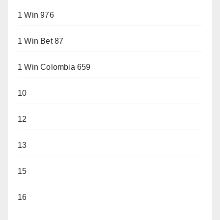
1 Win 976
1 Win Bet 87
1 Win Colombia 659
10
12
13
15
16