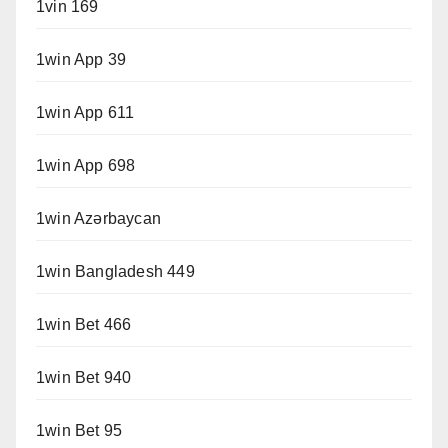
1vin 169
1win App 39
1win App 611
1win App 698
1win Azərbaycan
1win Bangladesh 449
1win Bet 466
1win Bet 940
1win Bet 95