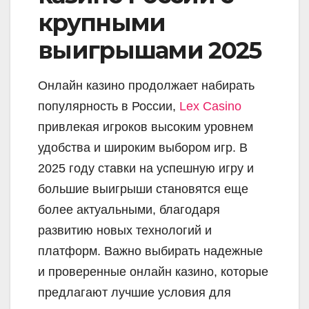
крупными
выигрышами 2025
Онлайн казино продолжает набирать
популярность в России,
Lex Casino
привлекая игроков высоким уровнем
удобства и широким выбором игр. В
2025 году ставки на успешную игру и
большие выигрыши становятся еще
более актуальными, благодаря
развитию новых технологий и
платформ. Важно выбирать надежные
и проверенные онлайн казино, которые
предлагают лучшие условия для