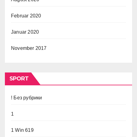
Februar 2020
Januar 2020
November 2017
SPORT
! Без рубрики
1
1 Win 619