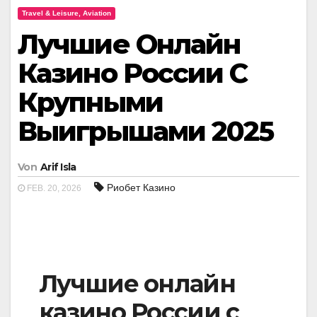
Travel & Leisure, Aviation
Лучшие Онлайн
Казино России С
Крупными
Выигрышами 2025
Von
Arif Isla
Риобет Казино
FEB. 20, 2026
Лучшие онлайн
казино России с