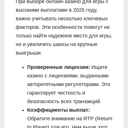
При выборе онлайн казино для игры с
высокими выплатами в 2025 году,
важно учитывать несколько ключевых
факторов. Эти особенности помогут не
только найти надежное место для игры,
но и увеличить шансы на крупные
выигрыши.
Проверенные лицензии:
Ищите
казино с лицензиями, выданными
авторитетными регуляторами. Это
гарантирует честность и
безопасность всех транзакций.
Коэффициенты выплат:
Обратите внимание на RTP (Return
to Player) для игр. Чем выше этот