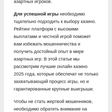
азартных игроков.
Для успешной игры
необходимо
тщательно подходить к выбору казино.
Рейтинг платформ с высокими
выплатами и честной игрой поможет
вам избежать мошенничества и
получить достойный опыт в мире
азартных игр. В этой статье мы
рассмотрим лучшие онлайн казино
2025 года, которые обеспечат не только
захватывающий процесс игры, но и
гарантированные крупные выигрыши.
Чтобы не стать жертвой мошенников,
необходимо обратить внимание на