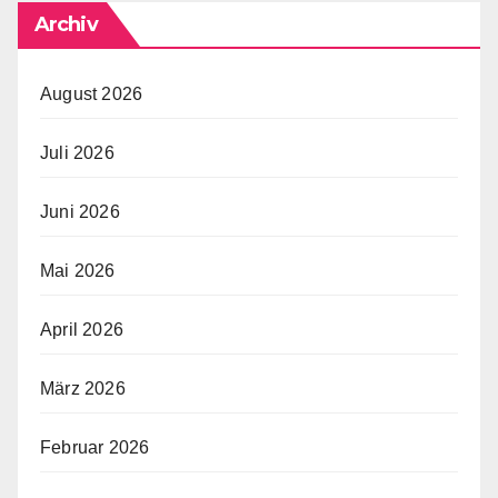
Archiv
August 2026
Juli 2026
Juni 2026
Mai 2026
April 2026
März 2026
Februar 2026