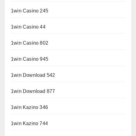
1win Casino 245
1win Casino 44
1win Casino 802
1win Casino 945
1win Download 542
1win Download 877
1win Kazino 346
1win Kazino 744