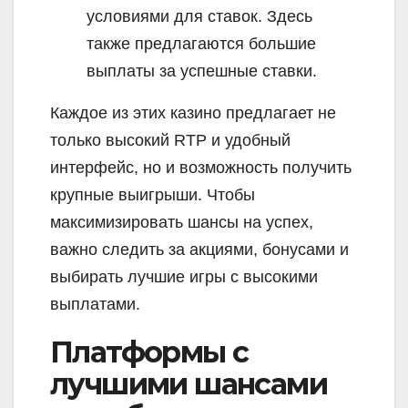
условиями для ставок. Здесь
также предлагаются большие
выплаты за успешные ставки.
Каждое из этих казино предлагает не
только высокий RTP и удобный
интерфейс, но и возможность получить
крупные выигрыши. Чтобы
максимизировать шансы на успех,
важно следить за акциями, бонусами и
выбирать лучшие игры с высокими
выплатами.
Платформы с
лучшими шансами