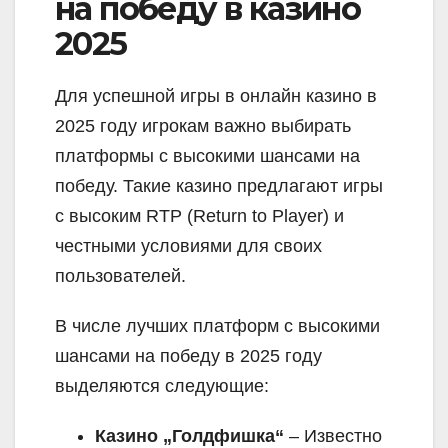
на победу в казино
2025
Для успешной игры в онлайн казино в
2025 году игрокам важно выбирать
платформы с высокими шансами на
победу. Такие казино предлагают игры
с высоким RTP (Return to Player) и
честными условиями для своих
пользователей.
В числе лучших платформ с высокими
шансами на победу в 2025 году
выделяются следующие:
Казино „Голдфишка“
– Известно