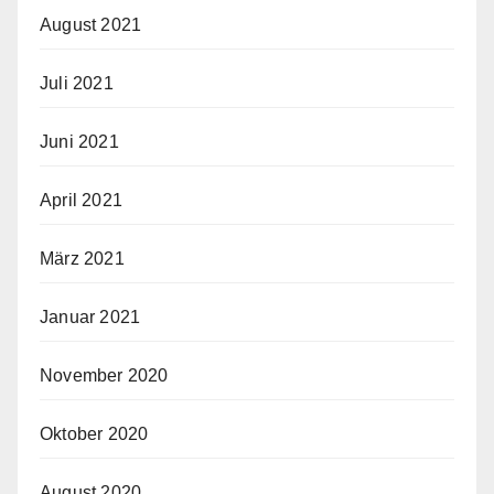
August 2021
Juli 2021
Juni 2021
April 2021
März 2021
Januar 2021
November 2020
Oktober 2020
August 2020