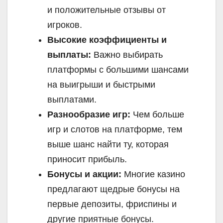
и положительные отзывы от
игроков.
Высокие коэффициенты и
выплаты:
Важно выбирать
платформы с большими шансами
на выигрыши и быстрыми
выплатами.
Разнообразие игр:
Чем больше
игр и слотов на платформе, тем
выше шанс найти ту, которая
приносит прибыль.
Бонусы и акции:
Многие казино
предлагают щедрые бонусы на
первые депозиты, фриспины и
другие приятные бонусы.