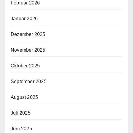
Februar 2026
Januar 2026
Dezember 2025
November 2025
Oktober 2025
September 2025
August 2025
Juli 2025
Juni 2025