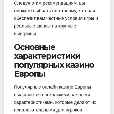
Следуя этим рекомендациям, вы
сможете выбрать платформу, которая
обеспечит вам честные условия игры и
реальные шансы на крупные
выигрыши.
Основные
характеристики
популярных казино
Европы
Популярные онлайн казино Европы
выделяются несколькими важными
характеристиками, которые делают их
привлекательными для игроков.