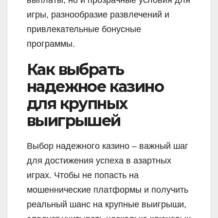
выплаты, но и прозрачные условия для
игры, разнообразие развлечений и
привлекательные бонусные
программы.
Как выбрать
надежное казино
для крупных
выигрышей
Выбор надежного казино – важный шаг
для достижения успеха в азартных
играх. Чтобы не попасть на
мошеннические платформы и получить
реальный шанс на крупные выигрыши,