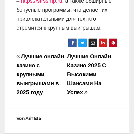
–
https://strssmp.ru
, а также обширные
бонусные программы, что делает их
привлекательными для тех, кто
стремится к крупным выигрышам.
Beitragsnavigation
Лучшие онлайн
Лучшие Онлайн
казино с
Казино 2025 С
крупными
Высокими
выигрышами в
Шансами На
2025 году
Успех
Von
Arif Isla