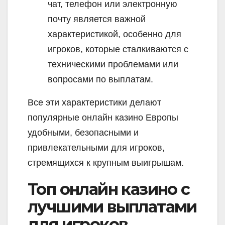
чат, телефон или электронную
почту является важной
характеристикой, особенно для
игроков, которые сталкиваются с
техническими проблемами или
вопросами по выплатам.
Все эти характеристики делают
популярные онлайн казино Европы
удобными, безопасными и
привлекательными для игроков,
стремящихся к крупным выигрышам.
Топ онлайн казино с
лучшими выплатами
для игроков