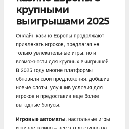
крупными
выигрышами 2025
Онлайн казино Европы продолжают
привлекать игроков, предлагая не
только увлекательные игры, но и
возможности для крупных выигрышей.
В 2025 году многие платформы
обновили свои предложения, добавив
новые слоты, улучшив условия для
игроков и предоставив еще более
выгодные бонусы.
Игровые автоматы
, настольные игры
и живое казино – все это доступно на