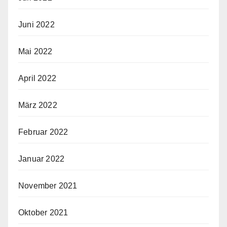
Juni 2022
Mai 2022
April 2022
März 2022
Februar 2022
Januar 2022
November 2021
Oktober 2021