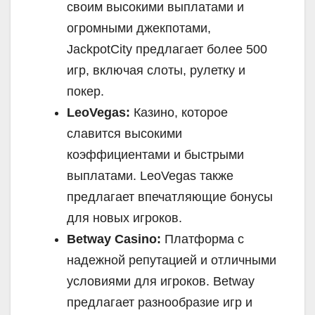
своим высокими выплатами и
огромными джекпотами,
JackpotCity предлагает более 500
игр, включая слоты, рулетку и
покер.
LeoVegas:
Казино, которое
славится высокими
коэффициентами и быстрыми
выплатами. LeoVegas также
предлагает впечатляющие бонусы
для новых игроков.
Betway Casino:
Платформа с
надежной репутацией и отличными
условиями для игроков. Betway
предлагает разнообразие игр и