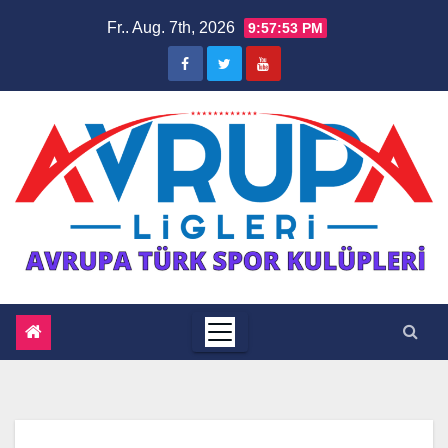
Zum
Fr.. Aug. 7th, 2026
9:57:54 PM
Inhalt
springen