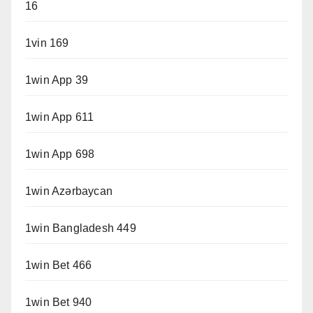
16
1vin 169
1win App 39
1win App 611
1win App 698
1win Azərbaycan
1win Bangladesh 449
1win Bet 466
1win Bet 940