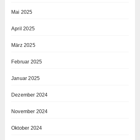
Mai 2025
April 2025
März 2025
Februar 2025
Januar 2025
Dezember 2024
November 2024
Oktober 2024