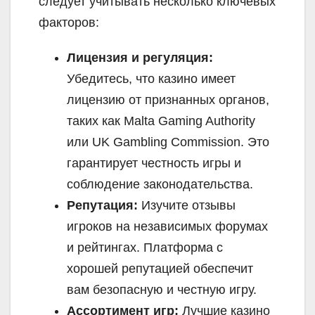
следует учитывать несколько ключевых
факторов:
Лицензия и регуляция:
Убедитесь, что казино имеет
лицензию от признанных органов,
таких как Malta Gaming Authority
или UK Gambling Commission. Это
гарантирует честность игры и
соблюдение законодательства.
Репутация:
Изучите отзывы
игроков на независимых форумах
и рейтингах. Платформа с
хорошей репутацией обеспечит
вам безопасную и честную игру.
Ассортимент игр:
Лучшие казино