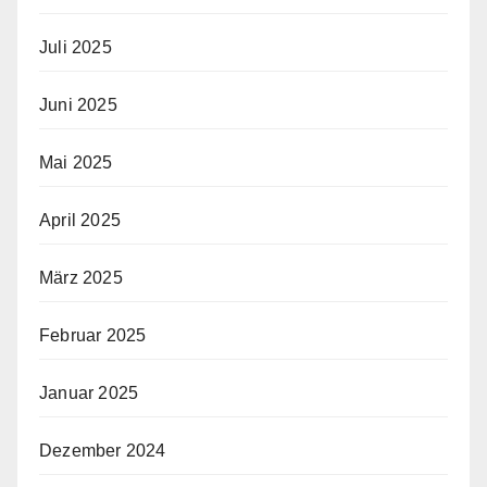
Juli 2025
Juni 2025
Mai 2025
April 2025
März 2025
Februar 2025
Januar 2025
Dezember 2024