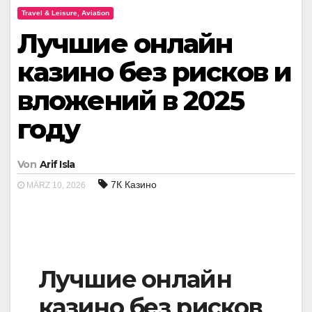
Travel & Leisure, Aviation
Лучшие онлайн
казино без рисков и
вложений в 2025
году
Von
Arif Isla
7К Казино
MÄRZ 10, 2026
Лучшие онлайн
казино без рисков