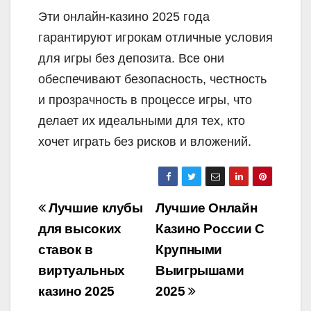
Эти онлайн-казино 2025 года
гарантируют игрокам отличные условия
для игры без депозита. Все они
обеспечивают безопасность, честность
и прозрачность в процессе игры, что
делает их идеальными для тех, кто
хочет играть без рисков и вложений.
Beitragsnavigation
Лучшие клубы
Лучшие Онлайн
для высоких
Казино России С
ставок в
Крупными
виртуальных
Выигрышами
казино 2025
2025