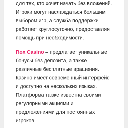
для тех, кто хочет начать без вложений.
Игроки могут наслаждаться большим
выбором игр, а служба поддержки
работает круглосуточно, предоставляя
помощь при необходимости.
Rox Casino
– предлагает уникальные
бонусы без депозита, а также
различные бесплатные вращения.
Казино имеет современный интерфейс
и доступно на нескольких языках.
Платформа также известна своими
регулярными акциями и
предложениями для постоянных
игроков.