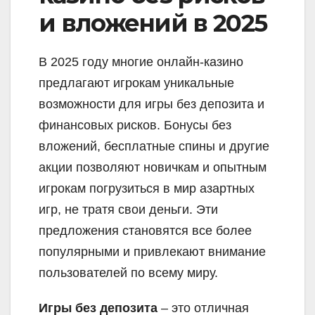
и вложений в 2025
В 2025 году многие онлайн-казино
предлагают игрокам уникальные
возможности для игры без депозита и
финансовых рисков. Бонусы без
вложений, бесплатные спины и другие
акции позволяют новичкам и опытным
игрокам погрузиться в мир азартных
игр, не тратя свои деньги. Эти
предложения становятся все более
популярными и привлекают внимание
пользователей по всему миру.
Игры без депозита
– это отличная