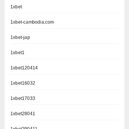
1xbet
1xbet-cambodia.com
1xbet-jap
1xbet1
1xbet120414
1xbet16032
1xbet17033
1xbet28041
1xbet290411