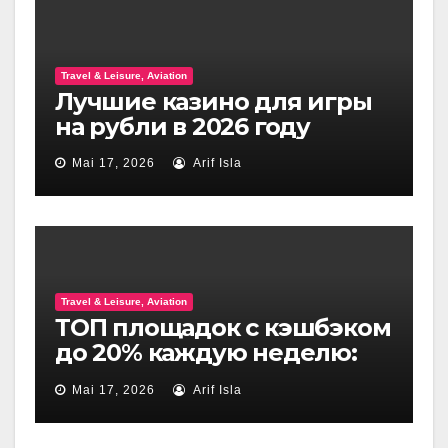
Travel & Leisure, Aviation
Лучшие казино для игры
на рубли в 2026 году
Mai 17, 2026
Arif Isla
Travel & Leisure, Aviation
ТОП площадок с кэшбэком
до 20% каждую неделю:
как получать
Mai 17, 2026
Arif Isla
максимальный возврат в
2026 году