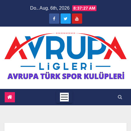
Zum
Do.. Aug. 6th, 2026
8:37:28 AM
Inhalt
springen