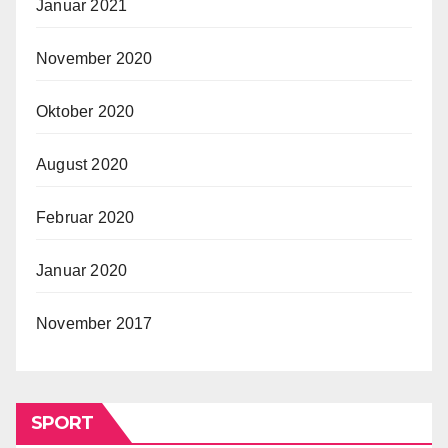
Januar 2021
November 2020
Oktober 2020
August 2020
Februar 2020
Januar 2020
November 2017
SPORT