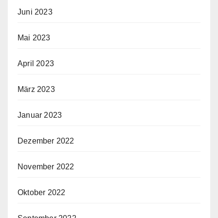
Juni 2023
Mai 2023
April 2023
März 2023
Januar 2023
Dezember 2022
November 2022
Oktober 2022