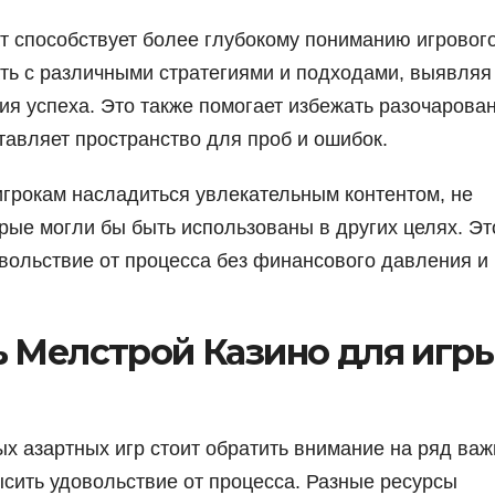
рат способствует более глубокому пониманию игровог
ать с различными стратегиями и подходами, выявляя
 успеха. Это также помогает избежать разочарова
тавляет пространство для проб и ошибок.
игрокам насладиться увлекательным контентом, не
орые могли бы быть использованы в других целях. Эт
овольствие от процесса без финансового давления и
 Мелстрой Казино для игры
 азартных игр стоит обратить внимание на ряд ва
ысить удовольствие от процесса. Разные ресурсы