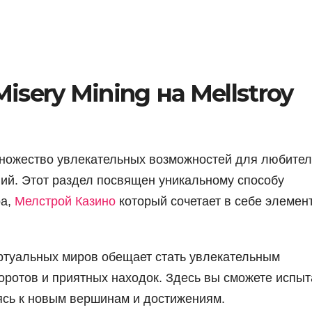
isery Mining на Mellstroy
множество увлекательных возможностей для любите
ий. Этот раздел посвящен уникальному способу
ра,
Мелстрой Казино
который сочетает в себе элемен
ртуальных миров обещает стать увлекательным
ротов и приятных находок. Здесь вы сможете испыт
аясь к новым вершинам и достижениям.