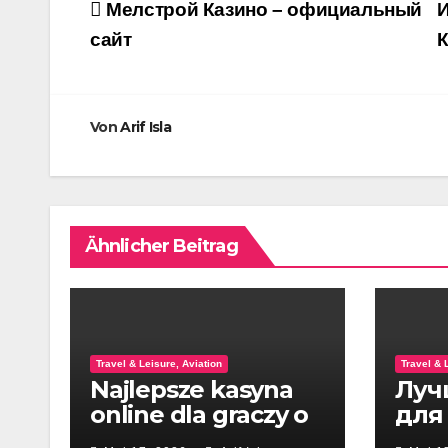
Beitragsnavigation
Мелстрой Казино – официальный
сайт
Von
Arif Isla
Ähnlicher Beitrag
Travel & Leisure, Aviation
Travel & 
Najlepsze kasyna
Луч
online dla graczy o
для
wysokich stawkach
в 20