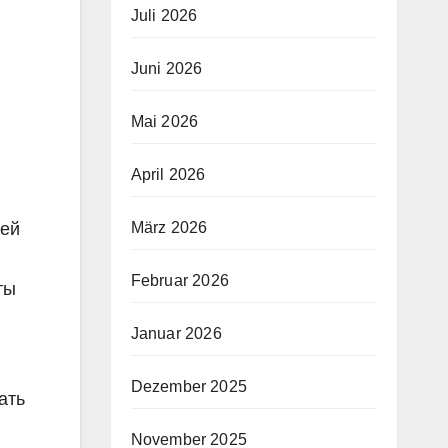
Juli 2026
Juni 2026
Mai 2026
April 2026
лей
März 2026
Februar 2026
ты
Januar 2026
Dezember 2025
ать
November 2025