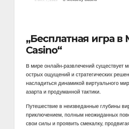
„Бесплатная игра в M
Casino“
В мире онлайн-развлечений существует 
острых ощущений и стратегических решен
насладиться динамикой виртуального ми
азарта и продуманной тактики.
Путешествие в неизведанные глубины ви
приключением, полным неожиданных пово
свои силы и проявить смекалку, продвиг