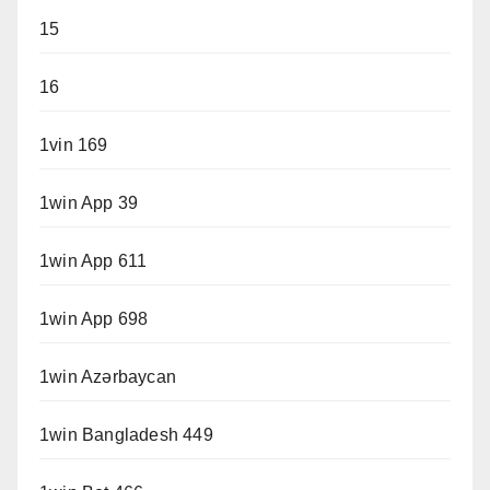
15
16
1vin 169
1win App 39
1win App 611
1win App 698
1win Azərbaycan
1win Bangladesh 449