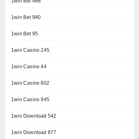
1win Bet 466
1win Bet 940
1win Bet 95
1win Casino 245
1win Casino 44
1win Casino 802
1win Casino 945
1win Download 542
1win Download 877