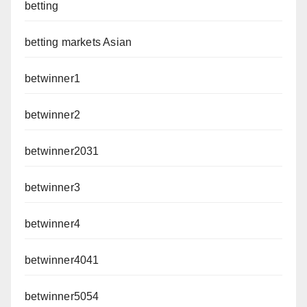
betting
betting markets Asian
betwinner1
betwinner2
betwinner2031
betwinner3
betwinner4
betwinner4041
betwinner5054