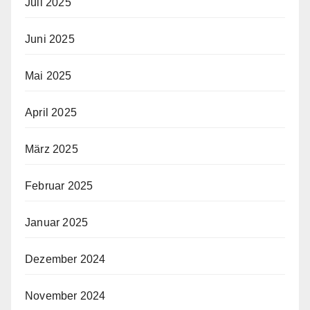
Juli 2025
Juni 2025
Mai 2025
April 2025
März 2025
Februar 2025
Januar 2025
Dezember 2024
November 2024