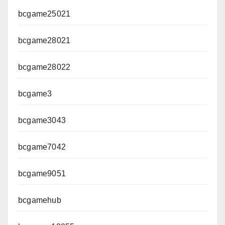
bcgame25021
bcgame28021
bcgame28022
bcgame3
bcgame3043
bcgame7042
bcgame9051
bcgamehub