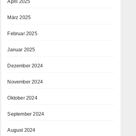
April 2025
März 2025
Februar 2025
Januar 2025
Dezember 2024
November 2024
Oktober 2024
September 2024
August 2024