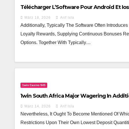
Télécharger L’Software Pour Android Et Ios
März 18, 2026
Arif Isla
Additionally, Typically The Software Often Introduc
Loyalty Rewards, Supplying Continuous Bonuses Re
Options. Together With Typically…
1win Casino 945
1win South Africa Major Wagering In Addit
März 14, 2026
Arif Isla
Nevertheless, It Ought To Become Mentioned Of Whi
Restrictions Upon Their Own Lowest Deposit Quanti