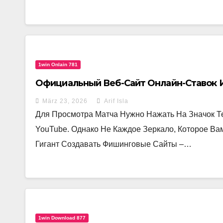
1win Onlain 781
Официальный Веб-Сайт Онлайн-Ставок 
März 23, 2026
Arif Isla
Для Просмотра Матча Нужно Нажать На Значок Т
YouTube. Однако Не Каждое Зеркало, Которое В
Гигант Создавать Фишинговые Сайты –…
1win Download 877