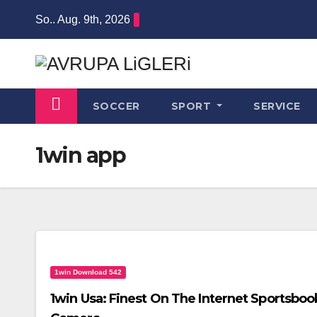
Zum
So.. Aug. 9th, 2026
Inhalt
springen
SOCCER
SPORT
SERVICE
1win app
1win Download 542
1win Usa: Finest On The Internet Sportsbo