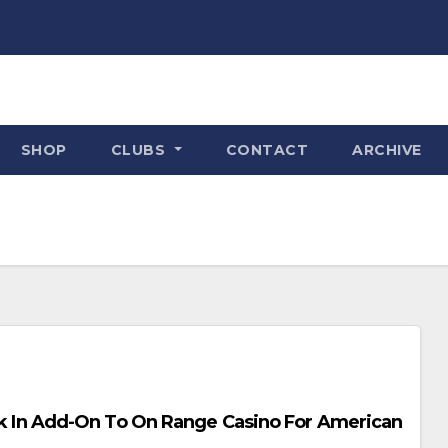
SHOP
CLUBS
CONTACT
ARCHIVE
ok In Add-On To On Range Casino For American