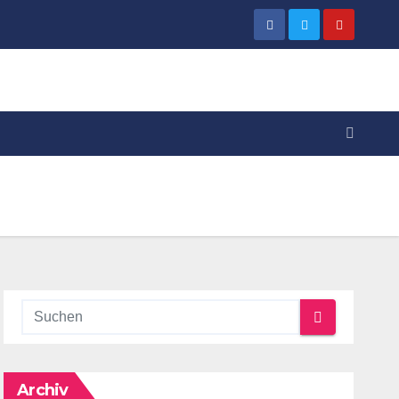
Archiv