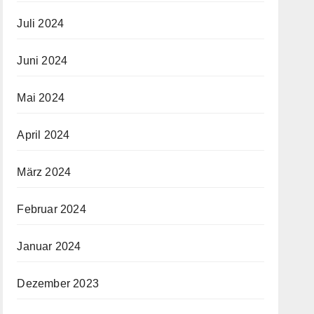
Juli 2024
Juni 2024
Mai 2024
April 2024
März 2024
Februar 2024
Januar 2024
Dezember 2023