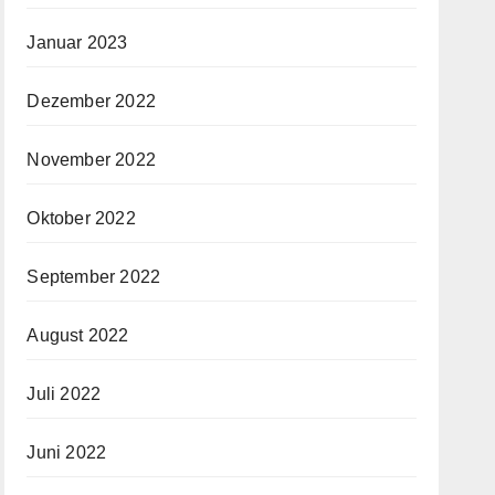
Januar 2023
Dezember 2022
November 2022
Oktober 2022
September 2022
August 2022
Juli 2022
Juni 2022