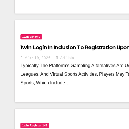
1win Bet 940
1win Login In Inclusion To Registration Up
März 19, 2026
Arif Isla
Typically The Platform’s Gambling Alternatives Are U
Leagues, And Virtual Sports Activities. Players May 
Sports, Which Include…
1win Register 149