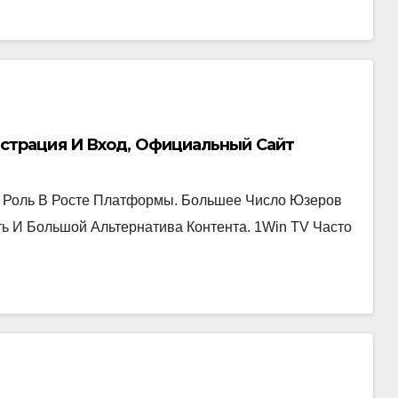
гистрация И Вход, Официальный Сайт
 Роль В Росте Платформы. Большее Число Юзеров
ть И Большой Альтернатива Контента. 1Win TV Част͏о