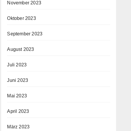
November 2023
Oktober 2023
September 2023
August 2023
Juli 2023
Juni 2023
Mai 2023
April 2023
März 2023