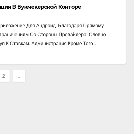
ация В Букмекерской Конторе
Приложение Для Андроид. Благодаря Прямому
граничениям Со Стороны Провайдера, Словно
уп К Ставкам. Администрация Кроме Того…
tennummerierung
2
räge