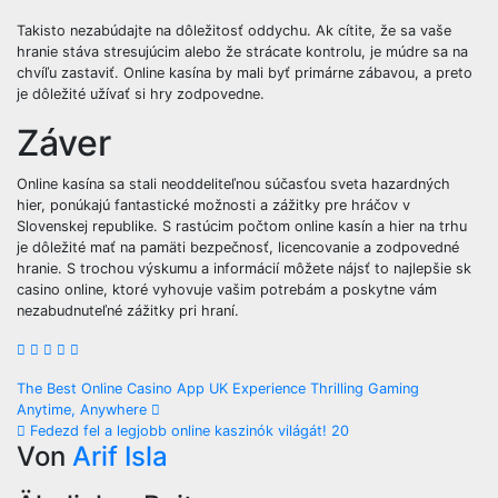
Takisto nezabúdajte na dôležitosť oddychu. Ak cítite, že sa vaše
hranie stáva stresujúcim alebo že strácate kontrolu, je múdre sa na
chvíľu zastaviť. Online kasína by mali byť primárne zábavou, a preto
je dôležité užívať si hry zodpovedne.
Záver
Online kasína sa stali neoddeliteľnou súčasťou sveta hazardných
hier, ponúkajú fantastické možnosti a zážitky pre hráčov v
Slovenskej republike. S rastúcim počtom online kasín a hier na trhu
je dôležité mať na pamäti bezpečnosť, licencovanie a zodpovedné
hranie. S trochou výskumu a informácií môžete nájsť to najlepšie sk
casino online, ktoré vyhovuje vašim potrebám a poskytne vám
nezabudnuteľné zážitky pri hraní.
Beitragsnavigation
The Best Online Casino App UK Experience Thrilling Gaming
Anytime, Anywhere
Fedezd fel a legjobb online kaszinók világát! 20
Von
Arif Isla