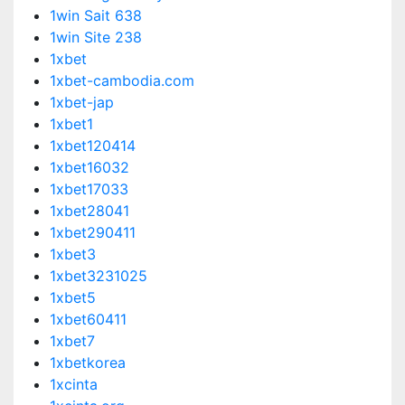
1win Sait 638
1win Site 238
1xbet
1xbet-cambodia.com
1xbet-jap
1xbet1
1xbet120414
1xbet16032
1xbet17033
1xbet28041
1xbet290411
1xbet3
1xbet3231025
1xbet5
1xbet60411
1xbet7
1xbetkorea
1xcinta