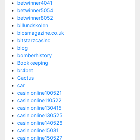
betwinner4041
betwinner5054
betwinner8052
billundskolen
biosmagazine.co.uk
bitstarzcasino
blog
bomberhistory
Bookkeeping
br4bet
Cactus
car
casinionline100521
casinionline110522
casinionline130415
casinionline130525
casinionline140526
casinionline15031
casinionline150527