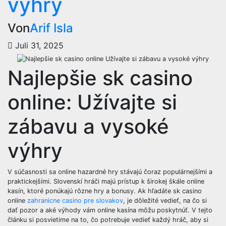
výhry
Von
Arif Isla
Juli 31, 2025
Najlepšie sk casino
online: Užívajte si
zábavu a vysoké
výhry
V súčasnosti sa online hazardné hry stávajú čoraz populárnejšími a
praktickejšími. Slovenskí hráči majú prístup k širokej škále online
kasín, ktoré ponúkajú rôzne hry a bonusy. Ak hľadáte sk casino
online
zahranicne casino pre slovakov
, je dôležité vedieť, na čo si
dať pozor a aké výhody vám online kasína môžu poskytnúť. V tejto
článku si posvietime na to, čo potrebuje vedieť každý hráč, aby si