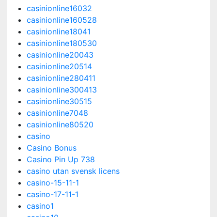
casinionline16032
casinionline160528
casinionline18041
casinionline180530
casinionline20043
casinionline20514
casinionline280411
casinionline300413
casinionline30515
casinionline7048
casinionline80520
casino
Casino Bonus
Casino Pin Up 738
casino utan svensk licens
casino-15-11-1
casino-17-11-1
casino1