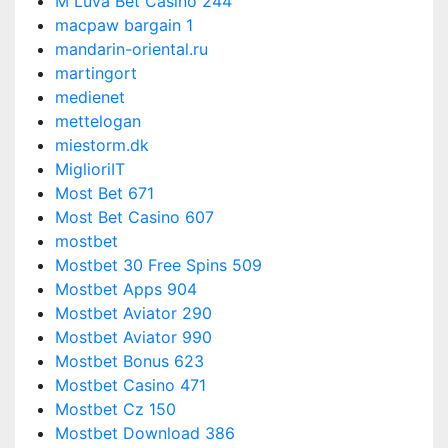
M Luva Bet Casino 244
macpaw bargain 1
mandarin-oriental.ru
martingort
medienet
mettelogan
miestorm.dk
MiglioriIT
Most Bet 671
Most Bet Casino 607
mostbet
Mostbet 30 Free Spins 509
Mostbet Apps 904
Mostbet Aviator 290
Mostbet Aviator 990
Mostbet Bonus 623
Mostbet Casino 471
Mostbet Cz 150
Mostbet Download 386