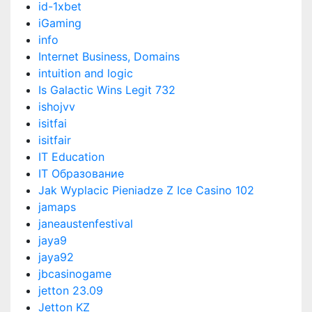
id-1xbet
iGaming
info
Internet Business, Domains
intuition and logic
Is Galactic Wins Legit 732
ishojvv
isitfai
isitfair
IT Education
IT Образование
Jak Wyplacic Pieniadze Z Ice Casino 102
jamaps
janeaustenfestival
jaya9
jaya92
jbcasinogame
jetton 23.09
Jetton KZ