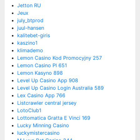
Jetton RU
Jeux
july_btprod
juul-hansen
kalitebet-giris
kaszino1
klimademo
Lemon Casino Kod Promocyjny 257
Lemon Casino Pl 651
Lemon Kasyno 898
Level Up Casino App 908
Level Up Casino Login Australia 589
Lex Casino App 766
Listcrawler central jersey
LotoClub1
Lottomatica Gratta E Vinci 169
Lucky Minning Casino
luckymistercasino