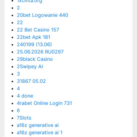
1xcinta.org
2
20bet Logowanie 440
22
22 Bet Casino 157
22bet Apk 181
240199 (13.06)
25.06.2026 RU0297
29black Casino
2Swipey AI
3
31867 05.02
4
4 done
4rabet Online Login 731
6
7Slots
a16z generative ai
a16z generative ai 1