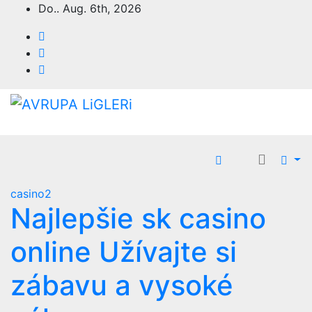
Zum
Do.. Aug. 6th, 2026
Inhalt
springen
casino2
Najlepšie sk casino
online Užívajte si
zábavu a vysoké