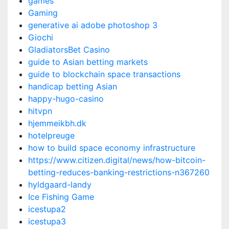
games
Gaming
generative ai adobe photoshop 3
Giochi
GladiatorsBet Casino
guide to Asian betting markets
guide to blockchain space transactions
handicap betting Asian
happy-hugo-casino
hitvpn
hjemmeikbh.dk
hotelpreuge
how to build space economy infrastructure
https://www.citizen.digital/news/how-bitcoin-
betting-reduces-banking-restrictions-n367260
hyldgaard-landy
Ice Fishing Game
icestupa2
icestupa3