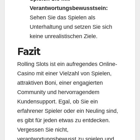
Verantwortungsbewusstsein:
Sehen Sie das Spielen als
Unterhaltung und setzen Sie sich
keine unrealistischen Ziele.
Fazit
Rolling Slots ist ein aufregendes Online-
Casino mit einer Vielzahl von Spielen,
attraktiven Boni, einer engagierten
Community und hervorragendem
Kundensupport. Egal, ob Sie ein
erfahrener Spieler oder ein Neuling sind,
es gibt für jeden etwas zu entdecken.
Vergessen Sie nicht,
verantwortungsbewusst zu spielen und