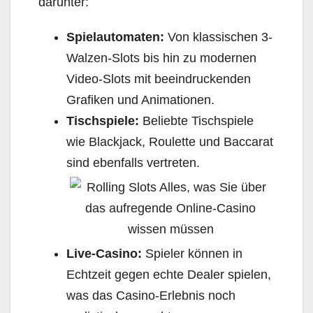
darunter:
Spielautomaten:
Von klassischen 3-
Walzen-Slots bis hin zu modernen
Video-Slots mit beeindruckenden
Grafiken und Animationen.
Tischspiele:
Beliebte Tischspiele
wie Blackjack, Roulette und Baccarat
sind ebenfalls vertreten.
Live-Casino:
Spieler können in
Echtzeit gegen echte Dealer spielen,
was das Casino-Erlebnis noch