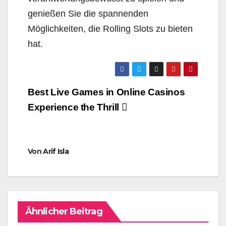
genießen Sie die spannenden
Möglichkeiten, die Rolling Slots zu bieten
hat.
Beitragsnavigation
Best Live Games in Online Casinos
Experience the Thrill
Von
Arif Isla
Ähnlicher Beitrag