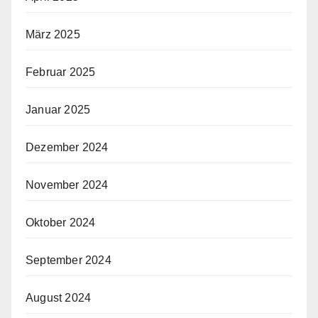
März 2025
Februar 2025
Januar 2025
Dezember 2024
November 2024
Oktober 2024
September 2024
August 2024