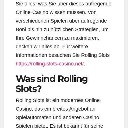
Sie alles, was Sie über dieses aufregende
Online-Casino wissen müssen. Von
verschiedenen Spielen über aufregende
Boni bis hin zu nützlichen Strategien, um
Ihre Gewinnchancen zu maximieren,
decken wir alles ab. Für weitere
Informationen besuchen Sie Rolling Slots
https://rolling-slots-casino.net/
.
Was sind Rolling
Slots?
Rolling Slots ist ein modernes Online-
Casino, das ein breites Angebot an
Spielautomaten und anderen Casino-
Spielen bietet. Es ist bekannt für seine