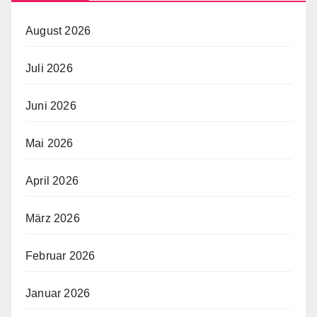
August 2026
Juli 2026
Juni 2026
Mai 2026
April 2026
März 2026
Februar 2026
Januar 2026