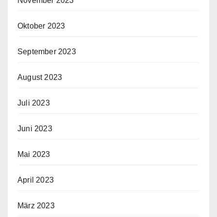
November 2023
Oktober 2023
September 2023
August 2023
Juli 2023
Juni 2023
Mai 2023
April 2023
März 2023