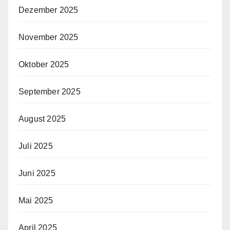
Dezember 2025
November 2025
Oktober 2025
September 2025
August 2025
Juli 2025
Juni 2025
Mai 2025
April 2025