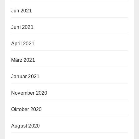
Juli 2021
Juni 2021
April 2021
März 2021
Januar 2021
November 2020
Oktober 2020
August 2020