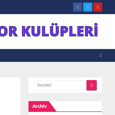
Archiv