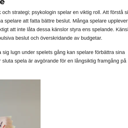
de
h strategi; psykologin spelar en viktig roll. Att förstå s
spelare att fatta bättre beslut. Många spelare upplever
ktigt att inte låta dessa känslor styra ens spelande. Käns
impulsiva beslut och överskridande av budgetar.
a sig lugn under spelets gång kan spelare förbättra sina
er sluta spela är avgörande för en långsiktig framgång på