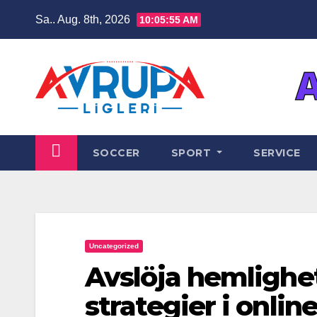
Zum
Sa.. Aug. 8th, 2026
10:05:56 AM
Inhalt
springen
SOCCER
SPORT
SERVICE
Uncategorized
Avslöja hemligh
strategier i onlin