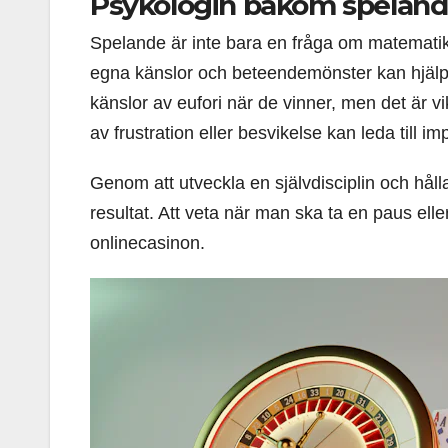
Psykologin bakom spelan
Spelande är inte bara en fråga om matematik oc
egna känslor och beteendemönster kan hjälpa 
känslor av eufori när de vinner, men det är vi
av frustration eller besvikelse kan leda till 
Genom att utveckla en självdisciplin och håll
resultat. Att veta när man ska ta en paus ell
onlinecasinon.