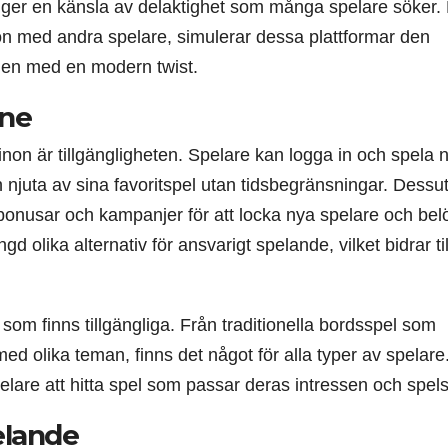
on ger en känsla av delaktighet som många spelare söker
ktion med andra spelare, simulerar dessa plattformar den
 men med en modern twist.
ine
inon är tillgängligheten. Spelare kan logga in och spela 
n njuta av sina favoritspel utan tidsbegränsningar. Dess
bonusar och kampanjer för att locka nya spelare och bel
 olika alternativ för ansvarigt spelande, vilket bidrar til
som finns tillgängliga. Från traditionella bordsspel som
s med olika teman, finns det något för alla typer av spelare
lare att hitta spel som passar deras intressen och spelst
elande