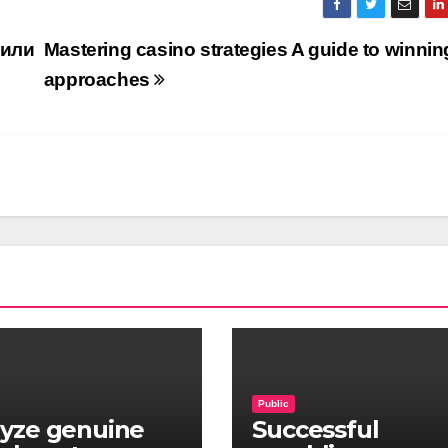
 или
Mastering casino strategies A guide to winnin
approaches
Public
yze genuine
Successful