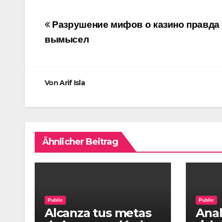
Beitragsnavigation
Разрушение мифов о казино правда
вымысел
Von
Arif Isla
Ähnlicher Beitrag
Public
Public
Alcanza tus metas
Anal