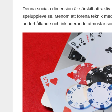
Denna sociala dimension är särskilt attraktiv
spelupplevelse. Genom att förena teknik med 
underhållande och inkluderande atmosfär som 