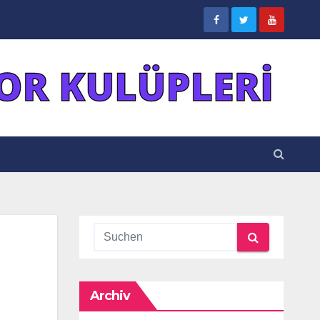
Archiv