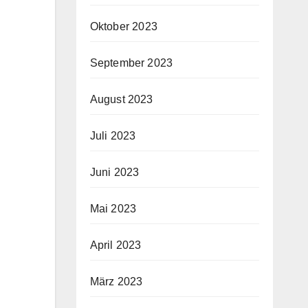
Oktober 2023
September 2023
August 2023
Juli 2023
Juni 2023
Mai 2023
April 2023
März 2023