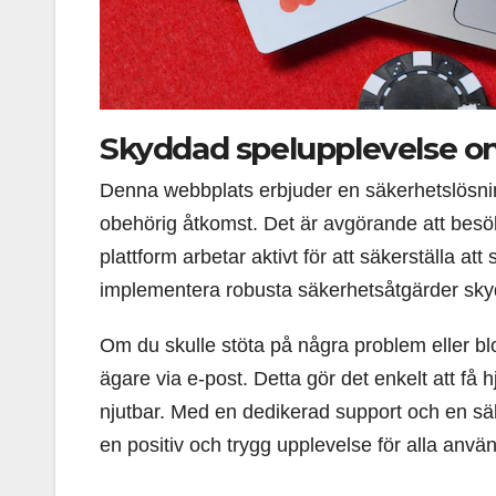
Skyddad spelupplevelse on
Denna webbplats erbjuder en säkerhetslösni
obehörig åtkomst. Det är avgörande att besö
plattform arbetar aktivt för att säkerställa a
implementera robusta säkerhetsåtgärder skyd
Om du skulle stöta på några problem eller blo
ägare via e-post. Detta gör det enkelt att få h
njutbar. Med en dedikerad support och en säk
en positiv och trygg upplevelse för alla anvä