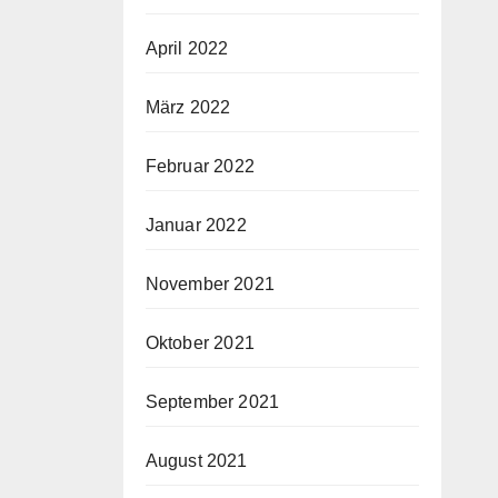
April 2022
März 2022
Februar 2022
Januar 2022
November 2021
Oktober 2021
September 2021
August 2021