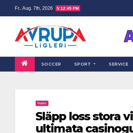
Zum
Fr.. Aug. 7th, 2026
5:12:46 PM
Inhalt
springen
SOCCER
SPORT
SERVICE
Public
Släpp loss stora 
ultimata casinog