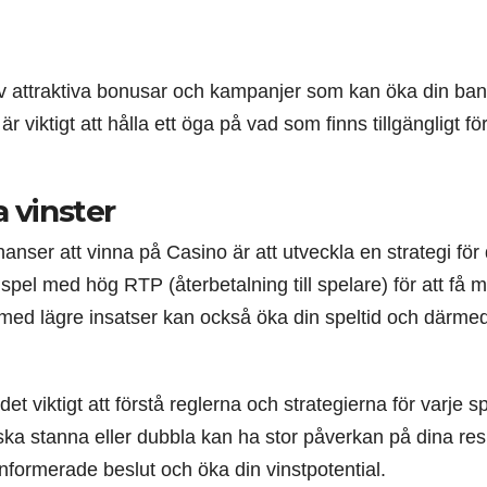
av attraktiva bonusar och kampanjer som kan öka din bank
 viktigt att hålla ett öga på vad som finns tillgängligt för
 vinster
anser att vinna på Casino är att utveckla en strategi för d
 spel med hög RTP (återbetalning till spelare) för att få 
la med lägre insatser kan också öka din speltid och därme
et viktigt att förstå reglerna och strategierna för varje sp
ska stanna eller dubbla kan ha stor påverkan på dina resu
informerade beslut och öka din vinstpotential.