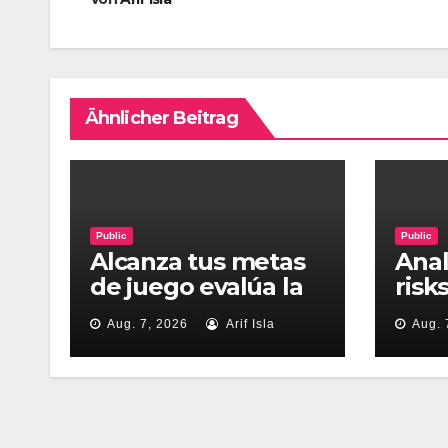
Ähnlicher Beitrag
Public
Public
Alcanza tus metas
Anal
de juego evalúa la
risk
estrategia táctica
cas
Aug. 7, 2026
Arif Isla
Aug. 
de casino de
secu
jugadon Argentina