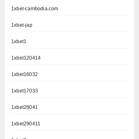
1xbet-cambodia.com
1xbet-jap
1xbet1
1xbet120414
1xbet16032
1xbet17033
1xbet28041
1xbet290411