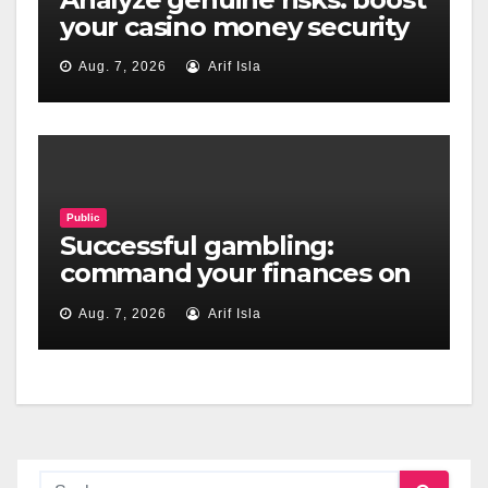
your casino money security
Aug. 7, 2026
Arif Isla
Public
Successful gambling:
command your finances on
your casino adventure
Aug. 7, 2026
Arif Isla