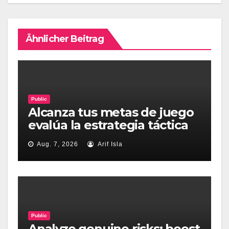
Ähnlicher Beitrag
Public
Alcanza tus metas de juego
evalúa la estrategia táctica
de casino de jugadon
Aug. 7, 2026
Arif Isla
Argentina
Public
Analyze genuine risks: boost