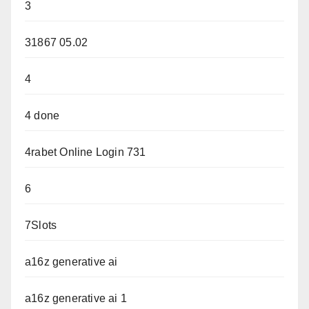
3
31867 05.02
4
4 done
4rabet Online Login 731
6
7Slots
a16z generative ai
a16z generative ai 1