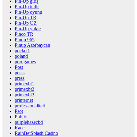
Pin-Up giriş
Pin-Up indir
Pin-Up oyunu
Pin-Up TR
Pin-Up UZ
Pin-Up yukle
Pinco TR
Pinup 965
Pinup Azərbaycan
pocket1
poland
porngames
Post
posts
press
primexbt1
primexbt2
primexbt3
printernet
professionaliteit
Psot
Public
purplehazecbd
Race
RainBetSplash Casino