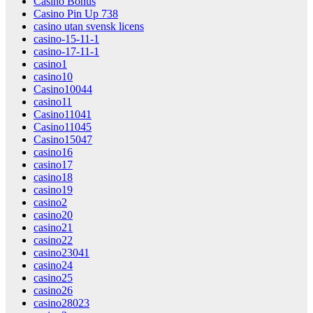
Casino Bonus
Casino Pin Up 738
casino utan svensk licens
casino-15-11-1
casino-17-11-1
casino1
casino10
Casino10044
casino11
Casino11041
Casino11045
Casino15047
casino16
casino17
casino18
casino19
casino2
casino20
casino21
casino22
casino23041
casino24
casino25
casino26
casino28023