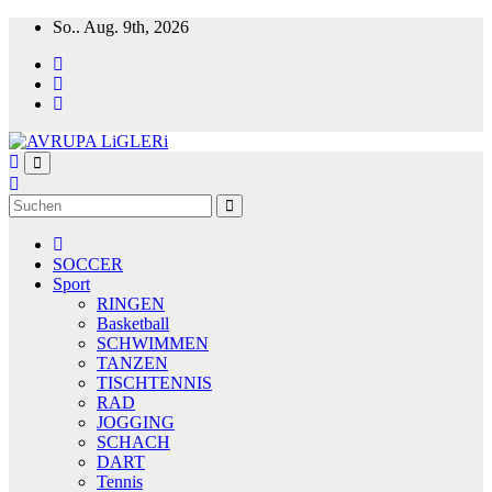
Zum
So.. Aug. 9th, 2026
Inhalt
springen
SOCCER
Sport
RINGEN
Basketball
SCHWIMMEN
TANZEN
TISCHTENNIS
RAD
JOGGING
SCHACH
DART
Tennis