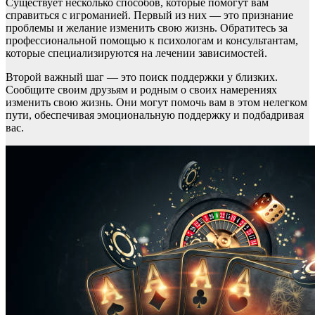
Существует несколько способов, которые помогут вам
справиться с игроманией. Первый из них — это признание
проблемы и желание изменить свою жизнь. Обратитесь за
профессиональной помощью к психологам и консультантам,
которые специализируются на лечении зависимостей.
Второй важный шаг — это поиск поддержки у близких.
Сообщите своим друзьям и родным о своих намерениях
изменить свою жизнь. Они могут помочь вам в этом нелегком
пути, обеспечивая эмоциональную поддержку и подбадривая
вас.