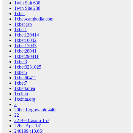
1win Sait 638
1win Site 238
1xbet
1xbet-cambodia.com
1xbet-jap
1xbet1
1xbet120414
1xbet16032
1xbet17033
1xbet28041
1xbet290411
1xbet3
1xbet3231025
1xbet5
1xbet60411
1xbet7
1xbetkorea
1xcinta
1xcinta.org
2
20bet Logowanie 440
22
22 Bet Casino 157
22bet Apk 181
240199 (13.06)