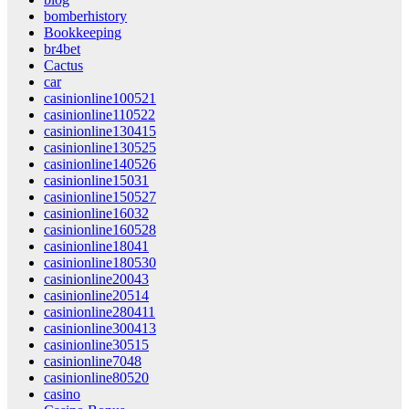
bomberhistory
Bookkeeping
br4bet
Cactus
car
casinionline100521
casinionline110522
casinionline130415
casinionline130525
casinionline140526
casinionline15031
casinionline150527
casinionline16032
casinionline160528
casinionline18041
casinionline180530
casinionline20043
casinionline20514
casinionline280411
casinionline300413
casinionline30515
casinionline7048
casinionline80520
casino