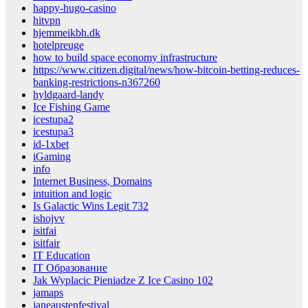
happy-hugo-casino
hitvpn
hjemmeikbh.dk
hotelpreuge
how to build space economy infrastructure
https://www.citizen.digital/news/how-bitcoin-betting-reduces-
banking-restrictions-n367260
hyldgaard-landy
Ice Fishing Game
icestupa2
icestupa3
id-1xbet
iGaming
info
Internet Business, Domains
intuition and logic
Is Galactic Wins Legit 732
ishojvv
isitfai
isitfair
IT Education
IT Образование
Jak Wyplacic Pieniadze Z Ice Casino 102
jamaps
janeaustenfestival