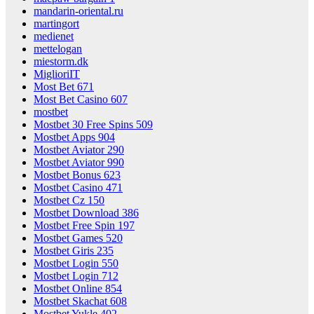
mandarin-oriental.ru
martingort
medienet
mettelogan
miestorm.dk
MiglioriIT
Most Bet 671
Most Bet Casino 607
mostbet
Mostbet 30 Free Spins 509
Mostbet Apps 904
Mostbet Aviator 290
Mostbet Aviator 990
Mostbet Bonus 623
Mostbet Casino 471
Mostbet Cz 150
Mostbet Download 386
Mostbet Free Spin 197
Mostbet Games 520
Mostbet Giris 235
Mostbet Login 550
Mostbet Login 712
Mostbet Online 854
Mostbet Skachat 608
Mostbet Yukle 402