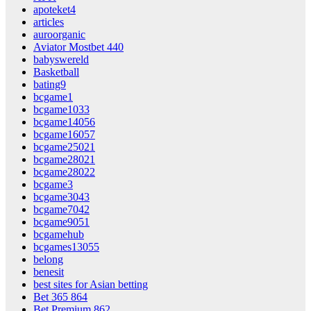
apoteket4
articles
auroorganic
Aviator Mostbet 440
babyswereld
Basketball
bating9
bcgame1
bcgame1033
bcgame14056
bcgame16057
bcgame25021
bcgame28021
bcgame28022
bcgame3
bcgame3043
bcgame7042
bcgame9051
bcgamehub
bcgames13055
belong
benesit
best sites for Asian betting
Bet 365 864
Bet Premium 862