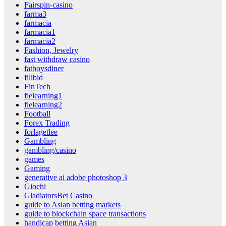
Fairspin-casino
farma3
farmacia
farmacia1
farmacia2
Fashion, Jewelry
fast withdraw casino
fatboysdiner
filibid
FinTech
flelearning1
flelearning2
Football
Forex Trading
forlagetlee
Gambling
gambling/casino
games
Gaming
generative ai adobe photoshop 3
Giochi
GladiatorsBet Casino
guide to Asian betting markets
guide to blockchain space transactions
handicap betting Asian