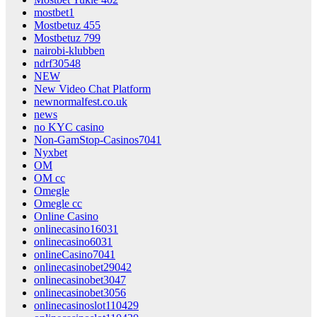
mostbet1
Mostbetuz 455
Mostbetuz 799
nairobi-klubben
ndrf30548
NEW
New Video Chat Platform
newnormalfest.co.uk
news
no KYC casino
Non-GamStop-Casinos7041
Nyxbet
OM
OM cc
Omegle
Omegle cc
Online Casino
onlinecasino16031
onlinecasino6031
onlineCasino7041
onlinecasinobet29042
onlinecasinobet3047
onlinecasinobet3056
onlinecasinoslot110429