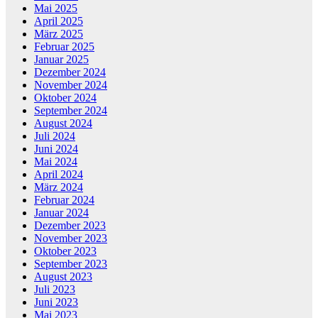
Mai 2025
April 2025
März 2025
Februar 2025
Januar 2025
Dezember 2024
November 2024
Oktober 2024
September 2024
August 2024
Juli 2024
Juni 2024
Mai 2024
April 2024
März 2024
Februar 2024
Januar 2024
Dezember 2023
November 2023
Oktober 2023
September 2023
August 2023
Juli 2023
Juni 2023
Mai 2023