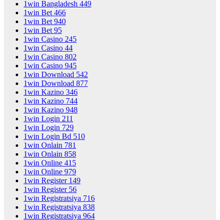
1win Bangladesh 449
1win Bet 466
1win Bet 940
1win Bet 95
1win Casino 245
1win Casino 44
1win Casino 802
1win Casino 945
1win Download 542
1win Download 877
1win Kazino 346
1win Kazino 744
1win Kazino 948
1win Login 211
1win Login 729
1win Login Bd 510
1win Onlain 781
1win Onlain 858
1win Online 415
1win Online 979
1win Register 149
1win Register 56
1win Registratsiya 716
1win Registratsiya 838
1win Registratsiya 964