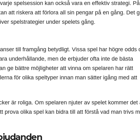
 varje spelsession kan också vara en effektiv strategi. På
an att riskera att förlora all sin pengar på en gång. Det g
över spelstrategier under spelets gång.
hanser till framgång betydligt. Vissa spel har högre odds
ara underhållande, men de erbjuder ofta inte de bästa
 ge bättre möjligheter att vinna om spelaren har rätt
eglerna för olika speltyper innan man sätter igång med att
ycker är roliga. Om spelaren njuter av spelet kommer det 
tt prova olika spel kan bidra till att förstå vad man trivs 
rbjudanden