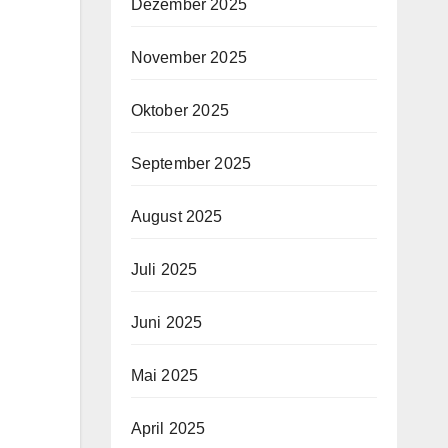
Dezember 2025
November 2025
Oktober 2025
September 2025
August 2025
Juli 2025
Juni 2025
Mai 2025
April 2025