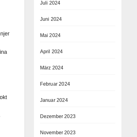
Juli 2024
Juni 2024
njer
Mai 2024
sina
April 2024
März 2024
Februar 2024
okt
Januar 2024
s
Dezember 2023
November 2023