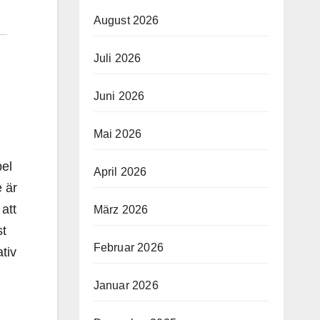
August 2026
Juli 2026
Juni 2026
Mai 2026
pel
April 2026
e är
 att
März 2026
st
Februar 2026
ativ
Januar 2026