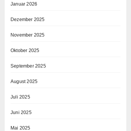
Januar 2026
Dezember 2025
November 2025
Oktober 2025
September 2025
August 2025
Juli 2025
Juni 2025
Mai 2025