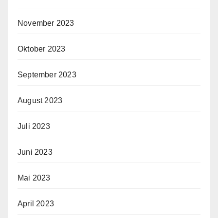
November 2023
Oktober 2023
September 2023
August 2023
Juli 2023
Juni 2023
Mai 2023
April 2023