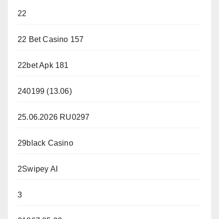
22
22 Bet Casino 157
22bet Apk 181
240199 (13.06)
25.06.2026 RU0297
29black Casino
2Swipey AI
3