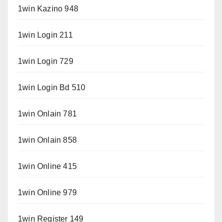
1win Kazino 948
1win Login 211
1win Login 729
1win Login Bd 510
1win Onlain 781
1win Onlain 858
1win Online 415
1win Online 979
1win Register 149