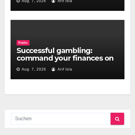
Aug. 7, 2026
Arif Isla
Public
Successful gambling:
command your finances on
your casino adventure
Aug. 7, 2026
Arif Isla