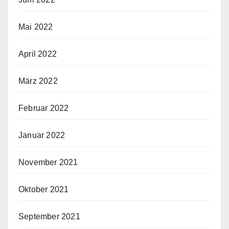
Mai 2022
April 2022
März 2022
Februar 2022
Januar 2022
November 2021
Oktober 2021
September 2021