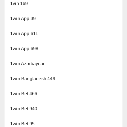
1vin 169
1win App 39
1win App 611
1win App 698
1win Azərbaycan
1win Bangladesh 449
1win Bet 466
1win Bet 940
1win Bet 95