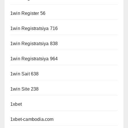
1win Register 56
1win Registratsiya 716
1win Registratsiya 838
1win Registratsiya 964
1win Sait 638
1win Site 238
1xbet
1xbet-cambodia.com