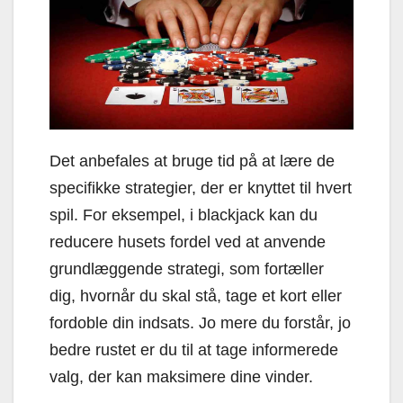
Det anbefales at bruge tid på at lære de
specifikke strategier, der er knyttet til hvert
spil. For eksempel, i blackjack kan du
reducere husets fordel ved at anvende
grundlæggende strategi, som fortæller
dig, hvornår du skal stå, tage et kort eller
fordoble din indsats. Jo mere du forstår, jo
bedre rustet er du til at tage informerede
valg, der kan maksimere dine vinder.