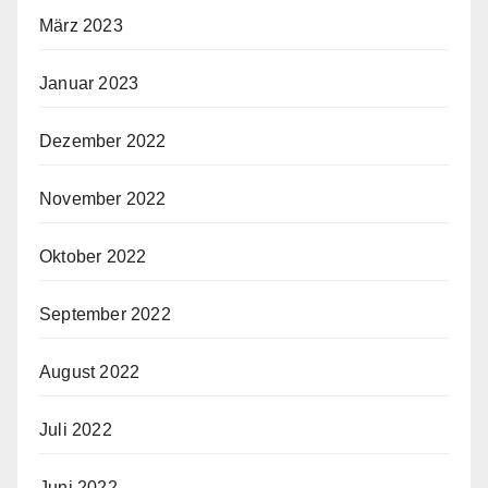
März 2023
Januar 2023
Dezember 2022
November 2022
Oktober 2022
September 2022
August 2022
Juli 2022
Juni 2022