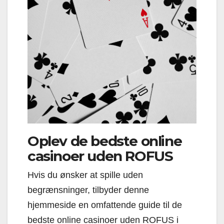
Oplev de bedste online
casinoer uden ROFUS
Hvis du ønsker at spille uden
begrænsninger, tilbyder denne
hjemmeside en omfattende guide til de
bedste online casinoer uden ROFUS i