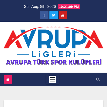
Zum
Sa.. Aug. 8th, 2026
10:21:10 PM
Inhalt
springen