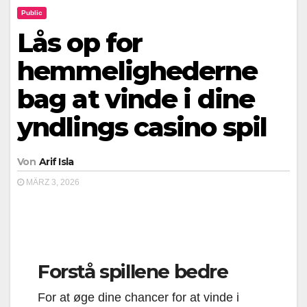
Public
Lås op for
hemmelighederne
bag at vinde i dine
yndlings casino spil
Von
Arif Isla
MÄRZ 3, 2026
Forstå spillene bedre
For at øge dine chancer for at vinde i