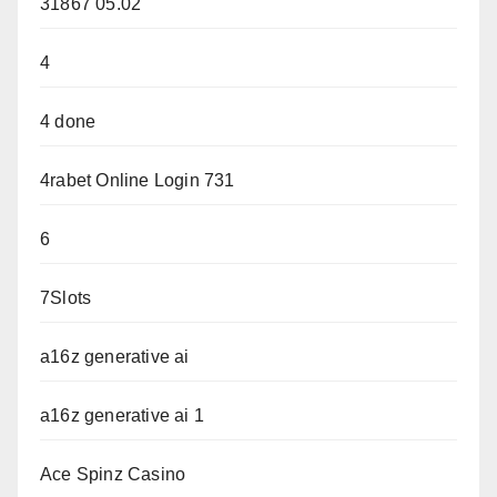
31867 05.02
4
4 done
4rabet Online Login 731
6
7Slots
a16z generative ai
a16z generative ai 1
Ace Spinz Casino