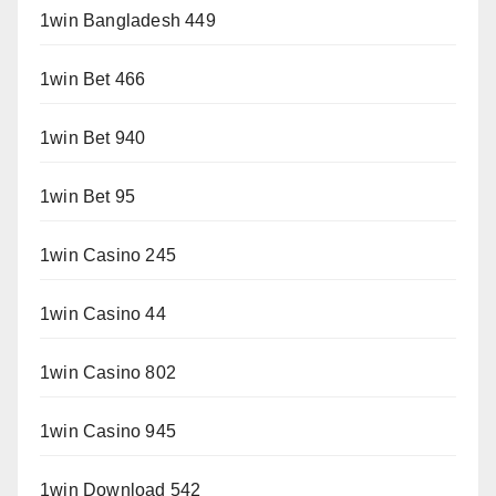
1win Bangladesh 449
1win Bet 466
1win Bet 940
1win Bet 95
1win Casino 245
1win Casino 44
1win Casino 802
1win Casino 945
1win Download 542