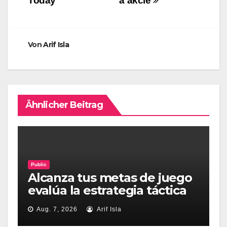
Today
a akcie
Von
Arif Isla
Ähnlicher Beitrag
Public
Alcanza tus metas de juego
evalúa la estrategia táctica
de casino de jugadon
Aug. 7, 2026
Arif Isla
Argentina