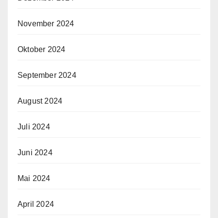
November 2024
Oktober 2024
September 2024
August 2024
Juli 2024
Juni 2024
Mai 2024
April 2024