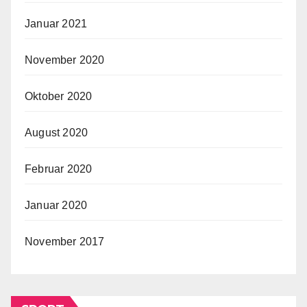
Januar 2021
November 2020
Oktober 2020
August 2020
Februar 2020
Januar 2020
November 2017