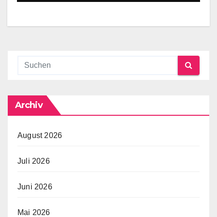
Archiv
August 2026
Juli 2026
Juni 2026
Mai 2026