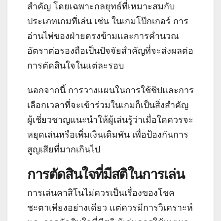
สำคัญ โดยเฉพาะกลยุทธ์ที่เหมาะสมกับ
ประเภทเกมที่เล่น เช่น ในเกมโป๊กเกอร์ การ
อ่านไพ่ของฝ่ายตรงข้ามและการคำนวณ
อัตราต่อรองถือเป็นปัจจัยสำคัญที่จะส่งผลต่อ
การตัดสินใจในแต่ละรอบ
นอกจากนี้ การวางแผนในการใช้ชิปและการ
เลือกเวลาที่จะเข้าร่วมในเกมก็เป็นสิ่งสำคัญ
ผู้เชี่ยวชาญแนะนำให้ผู้เล่นรู้ว่าเมื่อใดควรจะ
หยุดเล่นหรือเพิ่มเงินเดิมพัน เพื่อป้องกันการ
สูญเสียที่มากเกินไป
การตัดสินใจที่มีสติในการเล่น
การเล่นคาสิโนไม่ควรเป็นเรื่องของโชค
ชะตาเพียงอย่างเดียว แต่ควรมีการวิเคราะห์