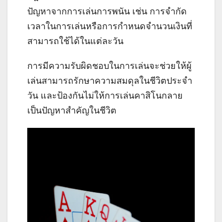
ปัญหาจากการเล่นการพนัน เช่น การจำกัด
เวลาในการเล่นหรือการกำหนดจำนวนเงินที่
สามารถใช้ได้ในแต่ละวัน
การมีความรับผิดชอบในการเล่นจะช่วยให้ผู้
เล่นสามารถรักษาความสมดุลในชีวิตประจำ
วัน และป้องกันไม่ให้การเล่นคาสิโนกลาย
เป็นปัญหาสำคัญในชีวิต