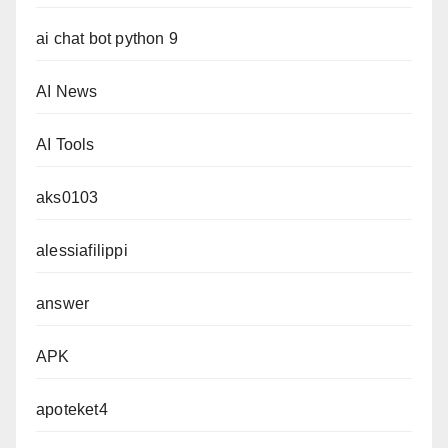
ai chat bot python 9
AI News
AI Tools
aks0103
alessiafilippi
answer
APK
apoteket4