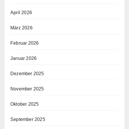
April 2026
März 2026
Februar 2026
Januar 2026
Dezember 2025
November 2025
Oktober 2025
September 2025