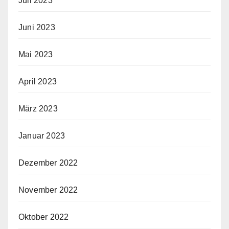
Juli 2023
Juni 2023
Mai 2023
April 2023
März 2023
Januar 2023
Dezember 2022
November 2022
Oktober 2022