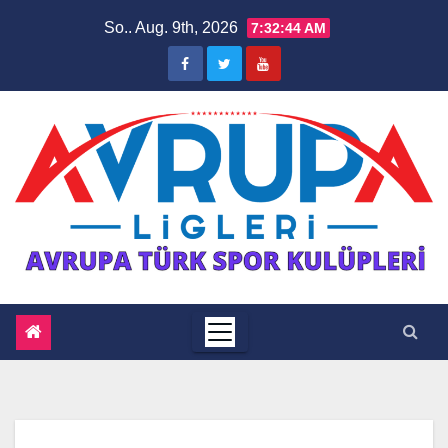
Zum
So.. Aug. 9th, 2026
7:32:45 AM
Inhalt
springen